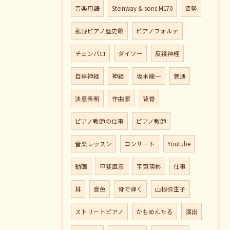
音楽用語
Steinway & sons M170
姿勢
菰野ピアノ歴史館
ピアノフォルテ
チェンバロ
ダイソー
反視神経
自律神経
神経
坂本龍一
普通
決意表明
作曲家
背骨
ピアノ教師の仕事
ピアノ教師
音楽レッスン
コンサート
Youtube
動画
甲斐直彦
平賀瑛彬
仕事
耳
音色
骨で弾く
山根弥生子
ストリートピアノ
かもめんたる
演出