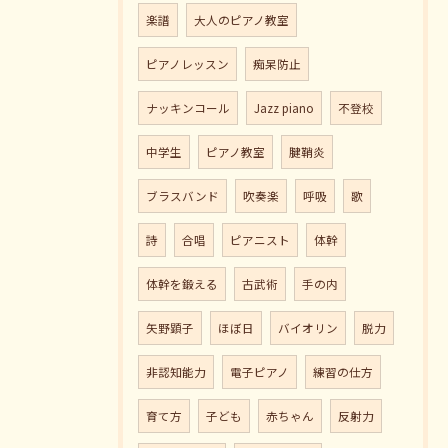
楽譜
大人のピアノ教室
ピアノレッスン
痴呆防止
ナッキンコール
Jazz piano
不登校
中学生
ピアノ教室
腱鞘炎
ブラスバンド
吹奏楽
呼吸
歌
詩
合唱
ピアニスト
体幹
体幹を鍛える
古武術
手の内
矢野顕子
ほぼ日
バイオリン
脱力
非認知能力
電子ピアノ
練習の仕方
育て方
子ども
赤ちゃん
反射力