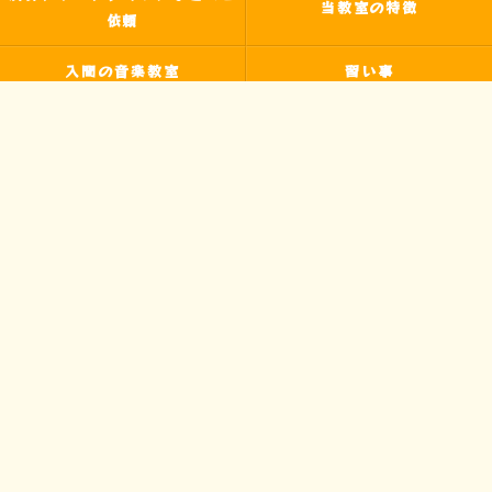
当教室の特徴
依頼
入間の音楽教室
習い事
非認知能力
ピアノ
のらピアニストわたなべよし美
フォトギャラリー
とは
皆様からの声
アクセス
ブログ
お問い合わせ
プライバシーポリシー
サイトマップ