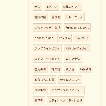
奏法
イメージ
身体の使い方
吉田松陰
習慣化
トレーニング
ふわトレッチ ちぴ
Fukuyama & sons
oohashi piano
YAMAHA
DIAPASON
アップライトピアノ
Malcolm Dalglish
エンターテイメント
ロシア奏法
重力奏法
打楽器
拍子感
幼児教育
わたなべよし美
のらピアニスト
合唱指導
アンサンブルピアニスト
肩甲骨
カティア・ブニティシビリ