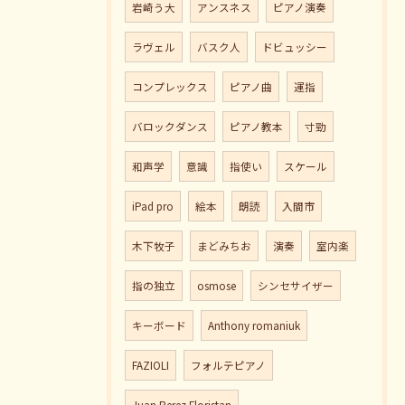
岩崎う大
アンスネス
ピアノ演奏
ラヴェル
バスク人
ドビュッシー
コンプレックス
ピアノ曲
運指
バロックダンス
ピアノ教本
寸勁
和声学
意識
指使い
スケール
iPad pro
絵本
朗読
入間市
木下牧子
まどみちお
演奏
室内楽
指の独立
osmose
シンセサイザー
キーボード
Anthony romaniuk
FAZIOLI
フォルテピアノ
Juan Perez Floristan