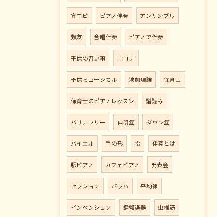
完コピ
ピアノ伴奏
アンサンブル
類友
合唱伴奏
ピアノで伴奏
子供の習い事
コロナ
子供ミュージカル
演劇理論
保育士
保育士のピアノレッスン
譜読み
バリアフリー
自閉症
ダウン症
バイエル
手の形
指
伴奏とは
駅ピアノ
カフェピアノ
発表会
セッション
バッハ
平均律
インベンション
鍵盤楽器
虫様筋