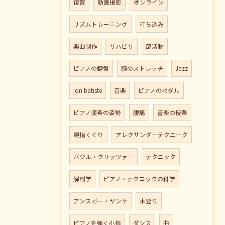
復習
動画撮影
オンライン
リズムトレーニング
打ち込み
楽曲制作
リハビリ
部活動
ピアノの鍵盤
腕のストレッチ
Jazz
jon batiste
音楽
ピアノのペダル
ピアノ演奏の姿勢
腰痛
音楽の授業
親指くぐり
アレクサンダーテクニーク
バジル・クリッツァー
テクニック
解剖学
ピアノ・テクニックの科学
アンスガー・ヤンケ
木登り
ピアノを弾く小指
ダンス
曲