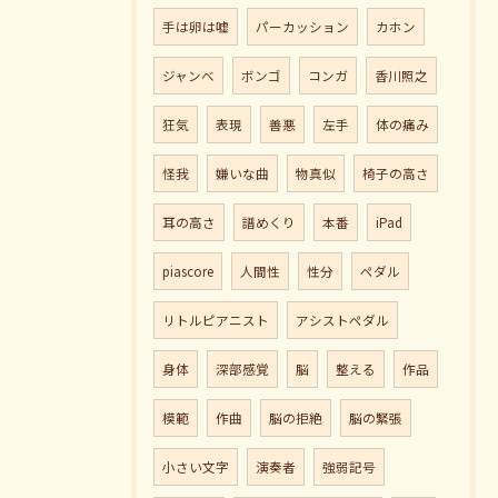
手は卵は嘘
パーカッション
カホン
ジャンべ
ボンゴ
コンガ
香川照之
狂気
表現
善悪
左手
体の痛み
怪我
嫌いな曲
物真似
椅子の高さ
耳の高さ
譜めくり
本番
iPad
piascore
人間性
性分
ペダル
リトルピアニスト
アシストペダル
身体
深部感覚
脳
整える
作品
模範
作曲
脳の拒絶
脳の緊張
小さい文字
演奏者
強弱記号