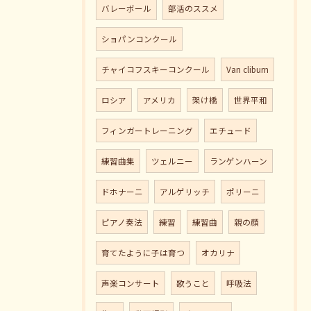
バレーボール
部活のススメ
ショパンコンクール
チャイコフスキーコンクール
Van cliburn
ロシア
アメリカ
架け橋
世界平和
フィンガートレーニング
エチュード
練習曲集
ツェルニー
ランゲンハーン
ドホナーニ
アルゲリッチ
ポリーニ
ピアノ奏法
練習
練習曲
親の顔
育てたように子は育つ
オカリナ
声楽コンサート
歌うこと
呼吸法