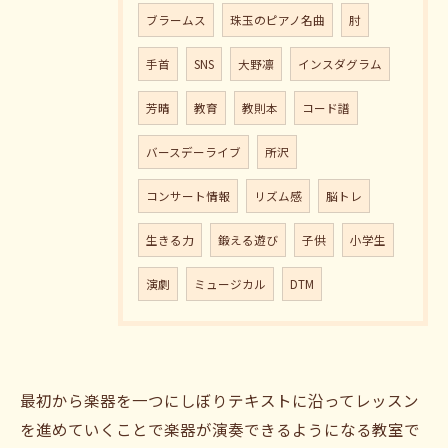
ブラームス
珠玉のピアノ名曲
肘
手首
SNS
大野凛
インスダグラム
芳晴
教育
教則本
コード譜
バースデーライブ
所沢
コンサート情報
リズム感
脳トレ
生きる力
鍛える遊び
子供
小学生
演劇
ミュージカル
DTM
最初から楽器を一つにしぼりテキストに沿ってレッスン
を進めていくことで楽器が演奏できるようになる教室で