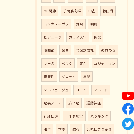
MP関節
手間筋肉群
中古
藤田尚
ムジカノーヴァ
舞台
観劇
ピアニーク
カラダ大学
関節
股関節
楽典
音楽之友社
楽典の森
フーガ
ベルク
足台
ユジャ・ワン
音楽性
ギロック
黒猫
ソルフェージュ
コード
フルート
足裏アーチ
扁平足
運動神経
神経伝達
下半身強化
バッキング
和音
才能
歌心
合唱団ききゅう