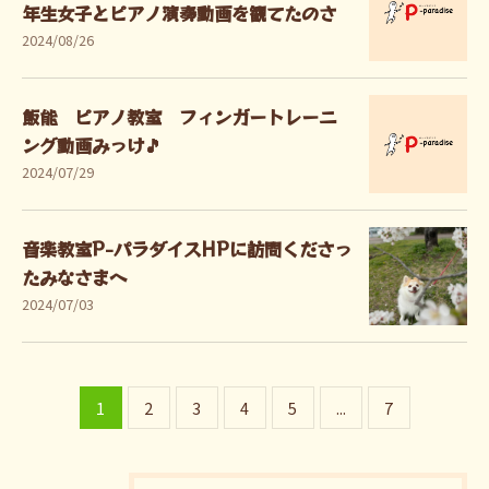
年生女子とピアノ演奏動画を観てたのさ
2024/08/26
飯能 ピアノ教室 フィンガートレーニ
ング動画みっけ🎵
2024/07/29
音楽教室P-パラダイスHPに訪問くださっ
たみなさまへ
2024/07/03
1
2
3
4
5
...
7