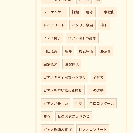
シーケンサー
打鍵
響き
日本歌曲
ドイツリート
イタリア歌曲
椅子
ピアノ椅子
ピアノ椅子の高さ
川口成彦
胸郭
腹式呼吸
肺活量
固定概念
清塚信也
ピアノの音全然ちゃうやん
子育て
ピアノを習い始める時期
手の運動
ピアノが楽しい
伴奏
合唱コンクール
整う
私のお気に入りの音
ピアノ教師の喜び
ピアノコンサート