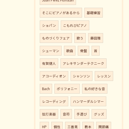
そこにピアノがあるから
基礎練習
ショパン
こもれびピアノ
ものづくりフェア
歌う
藤田雅
シューマン
歌曲
骨盤
首
有賀健人
アレキサンダーテクニーク
アコーディオン
シャンソン
レッスン
Bach
ポリフォニー
私の好きな音
レコーディング
ハンマーダルシマー
弦打楽器
音符
手遊び
グッズ
HP
個性
三善晃
教本
関節痛