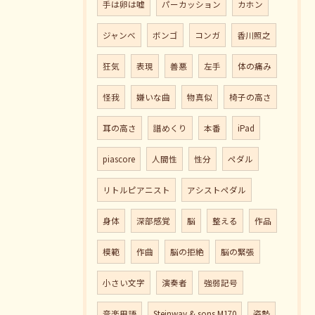
手は卵は嘘
パーカッション
カホン
ジャンべ
ボンゴ
コンガ
香川照之
狂気
表現
善悪
左手
体の痛み
怪我
嫌いな曲
物真似
椅子の高さ
耳の高さ
譜めくり
本番
iPad
piascore
人間性
性分
ペダル
リトルピアニスト
アシストペダル
身体
深部感覚
脳
整える
作品
模範
作曲
脳の拒絶
脳の緊張
小さい文字
演奏者
強弱記号
音楽用語
Steinway & sons M170
姿勢