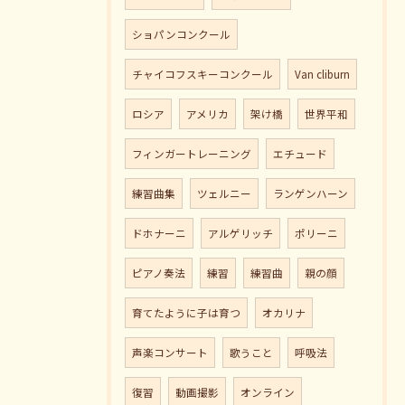
ショパンコンクール
チャイコフスキーコンクール
Van cliburn
ロシア
アメリカ
架け橋
世界平和
フィンガートレーニング
エチュード
練習曲集
ツェルニー
ランゲンハーン
ドホナーニ
アルゲリッチ
ポリーニ
ピアノ奏法
練習
練習曲
親の顔
育てたように子は育つ
オカリナ
声楽コンサート
歌うこと
呼吸法
復習
動画撮影
オンライン