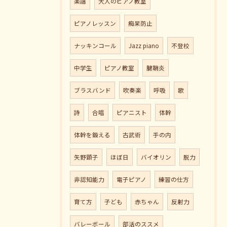
楽譜
大人のピアノ教室
ピアノレッスン
痴呆防止
ナッキンコール
Jazz piano
不登校
中学生
ピアノ教室
腱鞘炎
ブラスバンド
吹奏楽
呼吸
歌
詩
合唱
ピアニスト
体幹
体幹を鍛える
古武術
手の内
矢野顕子
ほぼ日
バイオリン
脱力
非認知能力
電子ピアノ
練習の仕方
育て方
子ども
赤ちゃん
反射力
バレーボール
部活のススメ