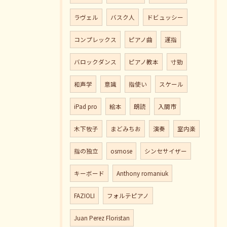
ラヴェル
バスク人
ドビュッシー
コンプレックス
ピアノ曲
運指
バロックダンス
ピアノ教本
寸勁
和声学
意識
指使い
スケール
iPad pro
絵本
朗読
入間市
木下牧子
まどみちお
演奏
室内楽
指の独立
osmose
シンセサイザー
キーボード
Anthony romaniuk
FAZIOLI
フォルテピアノ
Juan Perez Floristan