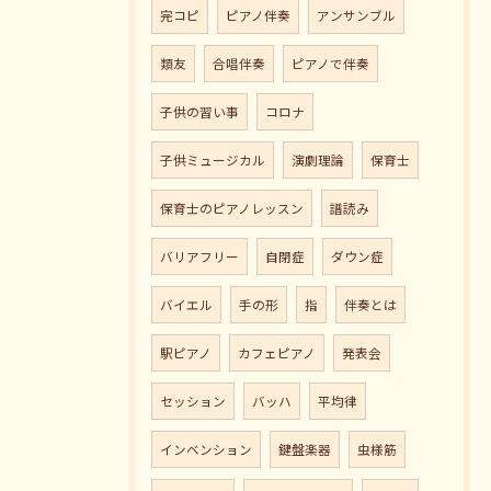
完コピ
ピアノ伴奏
アンサンブル
類友
合唱伴奏
ピアノで伴奏
子供の習い事
コロナ
子供ミュージカル
演劇理論
保育士
保育士のピアノレッスン
譜読み
バリアフリー
自閉症
ダウン症
バイエル
手の形
指
伴奏とは
駅ピアノ
カフェピアノ
発表会
セッション
バッハ
平均律
インベンション
鍵盤楽器
虫様筋