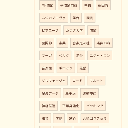
MP関節
手間筋肉群
中古
藤田尚
ムジカノーヴァ
舞台
観劇
ピアニーク
カラダ大学
関節
股関節
楽典
音楽之友社
楽典の森
フーガ
ベルク
足台
ユジャ・ワン
音楽性
ギロック
黒猫
ソルフェージュ
コード
フルート
足裏アーチ
扁平足
運動神経
神経伝達
下半身強化
バッキング
和音
才能
歌心
合唱団ききゅう