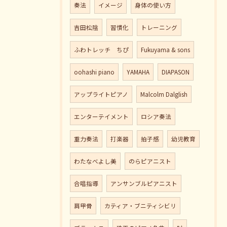
奏法
イメージ
身体の使い方
吉田松陰
習慣化
トレーニング
ふわトレッチ ちぴ
Fukuyama & sons
oohashi piano
YAMAHA
DIAPASON
アップライトピアノ
Malcolm Dalglish
エンターテイメント
ロシア奏法
重力奏法
打楽器
拍子感
幼児教育
わたなべよし美
のらピアニスト
合唱指導
アンサンブルピアニスト
肩甲骨
カティア・ブニティシビリ