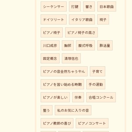
シーケンサー
打鍵
響き
日本歌曲
ドイツリート
イタリア歌曲
椅子
ピアノ椅子
ピアノ椅子の高さ
川口成彦
胸郭
腹式呼吸
肺活量
固定概念
清塚信也
ピアノの音全然ちゃうやん
子育て
ピアノを習い始める時期
手の運動
ピアノが楽しい
伴奏
合唱コンクール
整う
私のお気に入りの音
ピアノ教師の喜び
ピアノコンサート