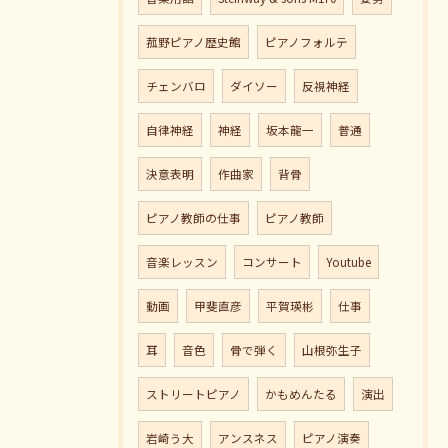
菰野ピアノ歴史館
ピアノフォルテ
チェンバロ
ダイソー
反視神経
自律神経
神経
坂本龍一
普通
決意表明
作曲家
背骨
ピアノ教師の仕事
ピアノ教師
音楽レッスン
コンサート
Youtube
動画
甲斐直彦
平賀瑛彬
仕事
耳
音色
骨で弾く
山根弥生子
ストリートピアノ
かもめんたる
演出
岩崎う大
アンスネス
ピアノ演奏