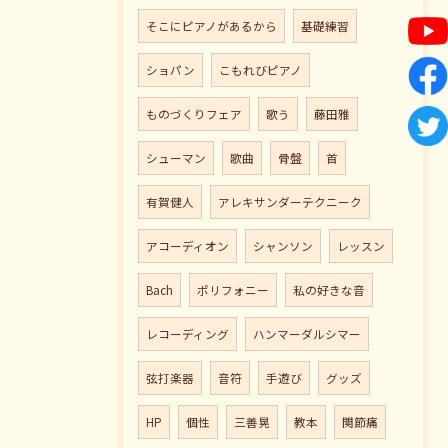
そこにピアノがあるから
基礎練習
ショパン
こもれびピアノ
ものづくりフェア
歌う
藤田雅
シューマン
歌曲
骨盤
首
有賀健人
アレキサンダーテクニーク
アコーディオン
シャンソン
レッスン
Bach
ポリフォニー
私の好きな音
レコーディング
ハンマーダルシマー
弦打楽器
音符
手遊び
グッズ
HP
個性
三善晃
教本
関節痛