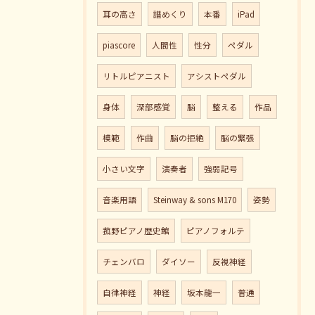
耳の高さ
譜めくり
本番
iPad
piascore
人間性
性分
ペダル
リトルピアニスト
アシストペダル
身体
深部感覚
脳
整える
作品
模範
作曲
脳の拒絶
脳の緊張
小さい文字
演奏者
強弱記号
音楽用語
Steinway & sons M170
姿勢
菰野ピアノ歴史館
ピアノフォルテ
チェンバロ
ダイソー
反視神経
自律神経
神経
坂本龍一
普通