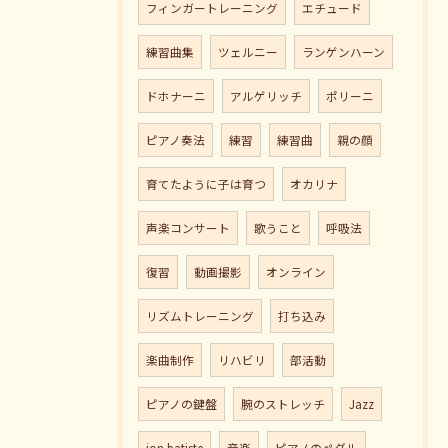
フィンガートレーニング
エチュード
練習曲集
ツェルニー
ランゲンハーン
ドホナーニ
アルゲリッチ
ポリーニ
ピアノ奏法
練習
練習曲
親の顔
育てたように子は育つ
オカリナ
声楽コンサート
歌うこと
呼吸法
復習
動画撮影
オンライン
リズムトレーニング
打ち込み
楽曲制作
リハビリ
部活動
ピアノの鍵盤
腕のストレッチ
Jazz
jon batiste
音楽
ピアノのペダル