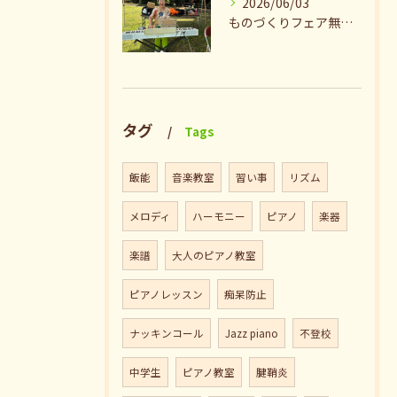
2026/06/03
ものづくりフェア無事終了♪ありがとうございました。
タグ
Tags
飯能
音楽教室
習い事
リズム
メロディ
ハーモニー
ピアノ
楽器
楽譜
大人のピアノ教室
ピアノレッスン
痴呆防止
ナッキンコール
Jazz piano
不登校
中学生
ピアノ教室
腱鞘炎