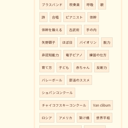
ブラスバンド
吹奏楽
呼吸
歌
詩
合唱
ピアニスト
体幹
体幹を鍛える
古武術
手の内
矢野顕子
ほぼ日
バイオリン
脱力
非認知能力
電子ピアノ
練習の仕方
育て方
子ども
赤ちゃん
反射力
バレーボール
部活のススメ
ショパンコンクール
チャイコフスキーコンクール
Van cliburn
ロシア
アメリカ
架け橋
世界平和