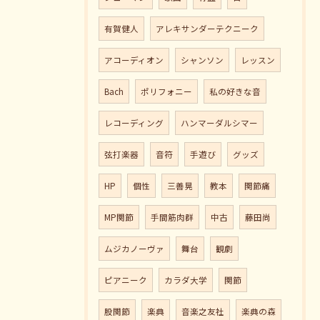
有賀健人
アレキサンダーテクニーク
アコーディオン
シャンソン
レッスン
Bach
ポリフォニー
私の好きな音
レコーディング
ハンマーダルシマー
弦打楽器
音符
手遊び
グッズ
HP
個性
三善晃
教本
関節痛
MP関節
手間筋肉群
中古
藤田尚
ムジカノーヴァ
舞台
観劇
ピアニーク
カラダ大学
関節
股関節
楽典
音楽之友社
楽典の森