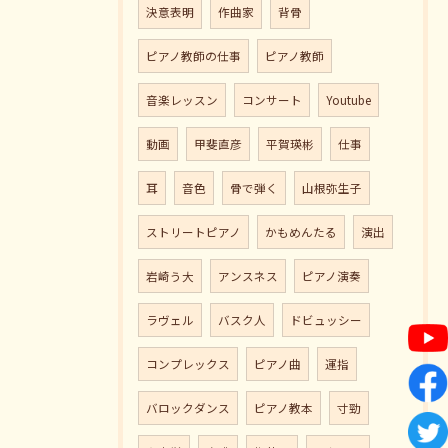
決意表明
作曲家
背骨
ピアノ教師の仕事
ピアノ教師
音楽レッスン
コンサート
Youtube
動画
甲斐直彦
平賀瑛彬
仕事
耳
音色
骨で弾く
山根弥生子
ストリートピアノ
かもめんたる
演出
岩崎う大
アンスネス
ピアノ演奏
ラヴェル
バスク人
ドビュッシー
コンプレックス
ピアノ曲
運指
バロックダンス
ピアノ教本
寸勁