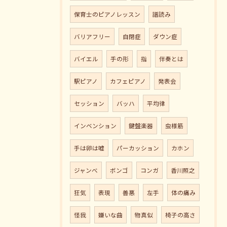
保育士のピアノレッスン
譜読み
バリアフリー
自閉症
ダウン症
バイエル
手の形
指
伴奏とは
駅ピアノ
カフェピアノ
発表会
セッション
バッハ
平均律
インベンション
鍵盤楽器
虫様筋
手は卵は嘘
パーカッション
カホン
ジャンべ
ボンゴ
コンガ
香川照之
狂気
表現
善悪
左手
体の痛み
怪我
嫌いな曲
物真似
椅子の高さ