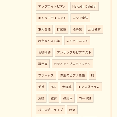
アップライトピアノ
Malcolm Dalglish
エンターテイメント
ロシア奏法
重力奏法
打楽器
拍子感
幼児教育
わたなべよし美
のらピアニスト
合唱指導
アンサンブルピアニスト
肩甲骨
カティア・ブニティシビリ
ブラームス
珠玉のピアノ名曲
肘
手首
SNS
大野凛
インスダグラム
芳晴
教育
教則本
コード譜
バースデーライブ
所沢