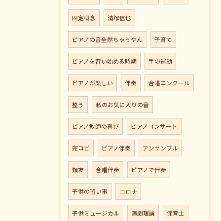
固定概念
清塚信也
ピアノの音全然ちゃうやん
子育て
ピアノを習い始める時期
手の運動
ピアノが楽しい
伴奏
合唱コンクール
整う
私のお気に入りの音
ピアノ教師の喜び
ピアノコンサート
完コピ
ピアノ伴奏
アンサンブル
類友
合唱伴奏
ピアノで伴奏
子供の習い事
コロナ
子供ミュージカル
演劇理論
保育士