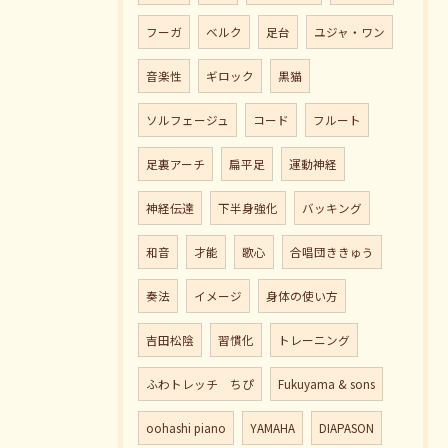
フーガ
ベルク
足台
ユジャ・ワン
音楽性
ギロック
黒猫
ソルフェージュ
コード
フルート
足裏アーチ
扁平足
運動神経
神経伝達
下半身強化
バッキング
和音
才能
歌心
合唱団ききゅう
奏法
イメージ
身体の使い方
吉田松陰
習慣化
トレーニング
ふわトレッチ ちぴ
Fukuyama & sons
oohashi piano
YAMAHA
DIAPASON