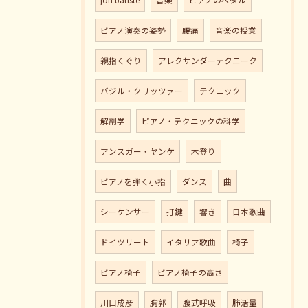
ピアノ演奏の姿勢
腰痛
音楽の授業
親指くぐり
アレクサンダーテクニーク
バジル・クリッツァー
テクニック
解剖学
ピアノ・テクニックの科学
アンスガー・ヤンケ
木登り
ピアノを弾く小指
ダンス
曲
シーケンサー
打鍵
響き
日本歌曲
ドイツリート
イタリア歌曲
椅子
ピアノ椅子
ピアノ椅子の高さ
川口成彦
胸郭
腹式呼吸
肺活量