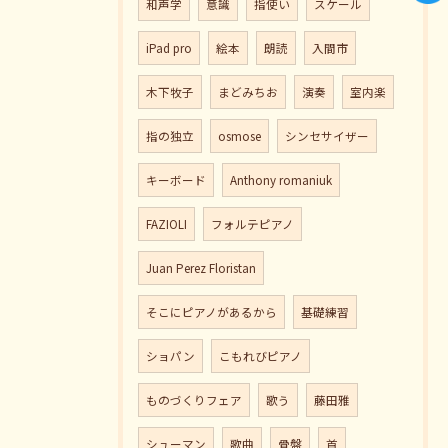
和声学
意識
指使い
スケール
iPad pro
絵本
朗読
入間市
木下牧子
まどみちお
演奏
室内楽
指の独立
osmose
シンセサイザー
キーボード
Anthony romaniuk
FAZIOLI
フォルテピアノ
Juan Perez Floristan
そこにピアノがあるから
基礎練習
ショパン
こもれびピアノ
ものづくりフェア
歌う
藤田雅
シューマン
歌曲
骨盤
首