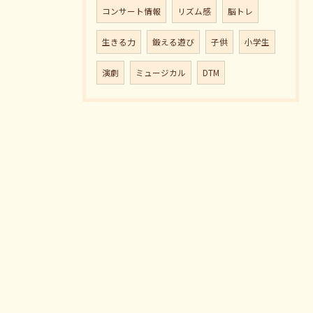
コンサート情報
リズム感
脳トレ
生きる力
鍛える遊び
子供
小学生
演劇
ミュージカル
DTM
お問い合わせはこちら
音楽教室 Pパラダイスとは？
レッスン詳細＆料金
演奏、ワークショップなどのご
当教室の特徴
依頼