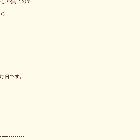
でしか無いので
たら
毎日です。
-------------