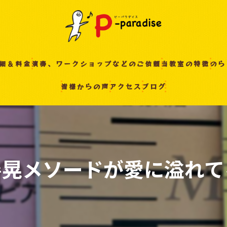
細＆料金
演奏、ワークショップなどのご依頼
当教室の特徴
のら
皆様からの声
アクセス
ブログ
入間の音楽教室
習い事
非認知能力
ピアノ
善晃メソードが愛に溢れて