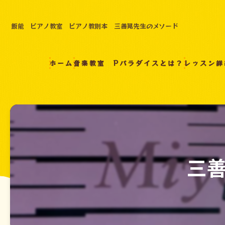
飯能 ピアノ教室 ピアノ教則本 三善晃先生のメソード
ホーム
音楽教室 Pパラダイスとは？
レッスン詳
三