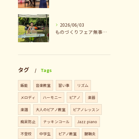
2026/06/03
ものづくりフェア無事終了♪ありがとうございました。
タグ
Tags
飯能
音楽教室
習い事
リズム
メロディ
ハーモニー
ピアノ
楽器
楽譜
大人のピアノ教室
ピアノレッスン
痴呆防止
ナッキンコール
Jazz piano
不登校
中学生
ピアノ教室
腱鞘炎