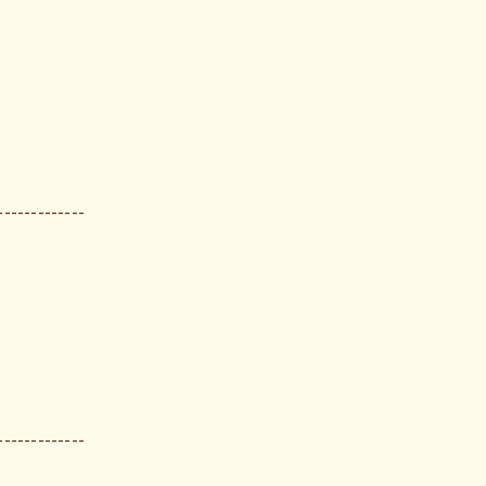
-------------
-------------