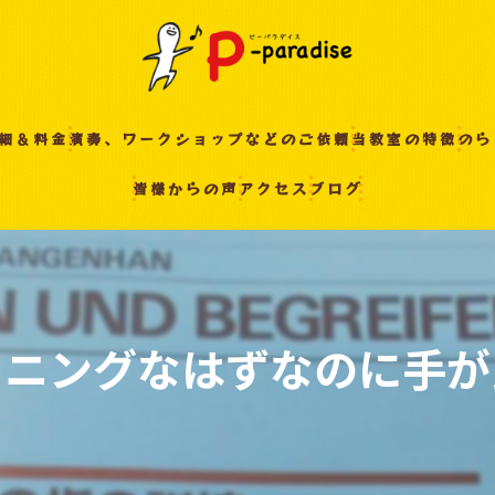
細＆料金
演奏、ワークショップなどのご依頼
当教室の特徴
のら
皆様からの声
アクセス
ブログ
入間の音楽教室
習い事
非認知能力
ピアノ
ーニングなはずなのに手が