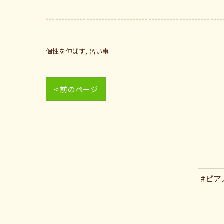
---------------------------------------------------------
個性を伸ばす
習い事
< 前のページ
#ピア