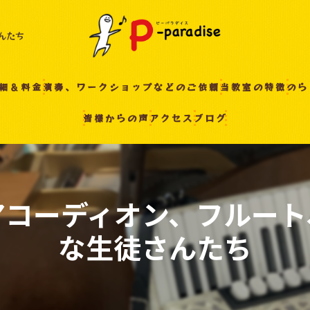
んたち
細＆料金
演奏、ワークショップなどのご依頼
当教室の特徴
のら
皆様からの声
アクセス
ブログ
入間の音楽教室
習い事
非認知能力
アコーディオン、フルート
ピアノ
な生徒さんたち