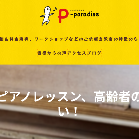
細＆料金
演奏、ワークショップなどのご依頼
当教室の特徴
のら
皆様からの声
アクセス
ブログ
入間の音楽教室
習い事
非認知能力
ピアノレッスン、高齢者
ピアノ
い！