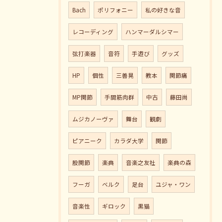
Bach
ポリフォニー
私の好きな音
レコーディング
ハンマーダルシマー
弦打楽器
音符
手遊び
グッズ
HP
個性
三善晃
教本
関節痛
MP関節
手間筋肉群
中古
藤田尚
ムジカノーヴァ
舞台
観劇
ピアニーク
カラダ大学
関節
股関節
楽典
音楽之友社
楽典の森
フーガ
ベルク
足台
ユジャ・ワン
音楽性
ギロック
黒猫