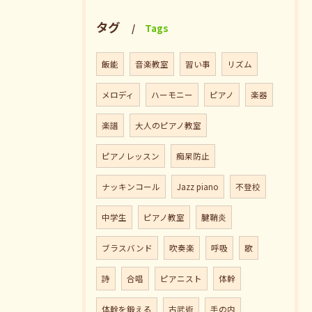
タグ
Tags
飯能
音楽教室
習い事
リズム
メロディ
ハーモニー
ピアノ
楽器
楽譜
大人のピアノ教室
ピアノレッスン
痴呆防止
ナッキンコール
Jazz piano
不登校
中学生
ピアノ教室
腱鞘炎
ブラスバンド
吹奏楽
呼吸
歌
詩
合唱
ピアニスト
体幹
体幹を鍛える
古武術
手の内