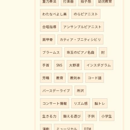
重力奏法
打楽器
拍子感
幼児教育
わたなべよし美
のらピアニスト
合唱指導
アンサンブルピアニスト
肩甲骨
カティア・ブニティシビリ
ブラームス
珠玉のピアノ名曲
肘
手首
SNS
大野凛
インスダグラム
芳晴
教育
教則本
コード譜
バースデーライブ
所沢
コンサート情報
リズム感
脳トレ
生きる力
鍛える遊び
子供
小学生
演劇
ミュージカル
DTM