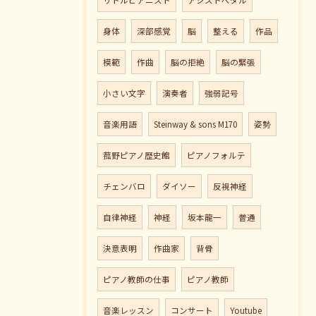
身体
深部感覚
脳
整える
作品
模範
作曲
脳の拒絶
脳の緊張
小さい文字
演奏者
強弱記号
音楽用語
Steinway & sons M170
姿勢
菰野ピアノ歴史館
ピアノフォルテ
チェンバロ
ダイソー
反視神経
自律神経
神経
坂本龍一
普通
決意表明
作曲家
背骨
ピアノ教師の仕事
ピアノ教師
音楽レッスン
コンサート
Youtube