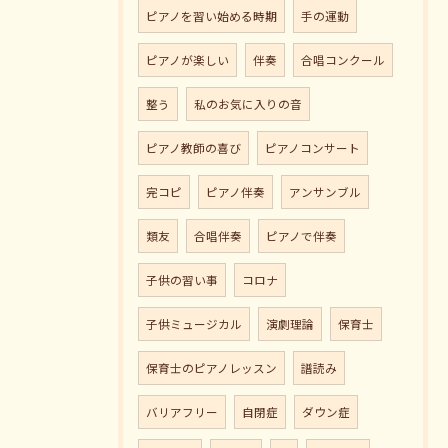
ピアノを習い始める時期
手の運動
ピアノが楽しい
伴奏
合唱コンクール
整う
私のお気に入りの音
ピアノ教師の喜び
ピアノコンサート
完コピ
ピアノ伴奏
アンサンブル
類友
合唱伴奏
ピアノで伴奏
子供の習い事
コロナ
子供ミュージカル
演劇理論
保育士
保育士のピアノレッスン
譜読み
バリアフリー
自閉症
ダウン症