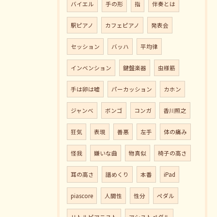
バイエル
手の形
指
伴奏とは
駅ピアノ
カフェピアノ
発表会
セッション
バッハ
平均律
インベンション
鍵盤楽器
虫様筋
手は卵は嘘
パーカッション
カホン
ジャンべ
ボンゴ
コンガ
香川照之
狂気
表現
善悪
左手
体の痛み
怪我
嫌いな曲
物真似
椅子の高さ
耳の高さ
譜めくり
本番
iPad
piascore
人間性
性分
ペダル
リトルピアニスト
アシストペダル