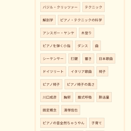
バジル・クリッツァー
テクニック
解剖学
ピアノ・テクニックの科学
アンスガー・ヤンケ
木登り
ピアノを弾く小指
ダンス
曲
シーケンサー
打鍵
響き
日本歌曲
ドイツリート
イタリア歌曲
椅子
ピアノ椅子
ピアノ椅子の高さ
川口成彦
胸郭
腹式呼吸
肺活量
固定概念
清塚信也
ピアノの音全然ちゃうやん
子育て