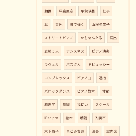
動画
甲斐直彦
平賀瑛彬
仕事
耳
音色
骨で弾く
山根弥生子
ストリートピアノ
かもめんたる
演出
岩崎う大
アンスネス
ピアノ演奏
ラヴェル
バスク人
ドビュッシー
コンプレックス
ピアノ曲
運指
バロックダンス
ピアノ教本
寸勁
和声学
意識
指使い
スケール
iPad pro
絵本
朗読
入間市
木下牧子
まどみちお
演奏
室内楽