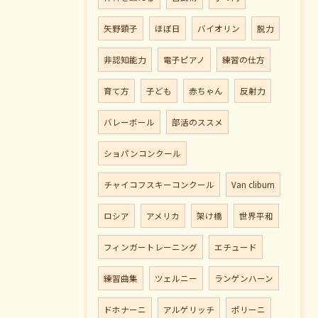
矢野顕子
ほぼ日
バイオリン
脱力
非認知能力
電子ピアノ
練習の仕方
育て方
子ども
赤ちゃん
反射力
バレーボール
部活のススメ
ショパンコンクール
チャイコフスキーコンクール
Van cliburn
ロシア
アメリカ
架け橋
世界平和
フィンガートレーニング
エチュード
練習曲集
ツェルニー
ランゲンハーン
ドホナーニ
アルゲリッチ
ポリーニ