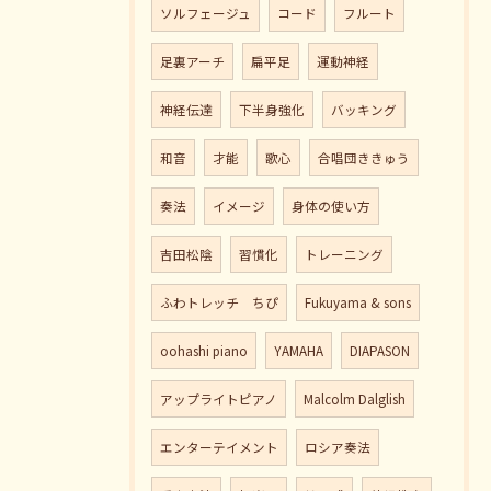
ソルフェージュ
コード
フルート
足裏アーチ
扁平足
運動神経
神経伝達
下半身強化
バッキング
和音
才能
歌心
合唱団ききゅう
奏法
イメージ
身体の使い方
吉田松陰
習慣化
トレーニング
ふわトレッチ ちぴ
Fukuyama & sons
oohashi piano
YAMAHA
DIAPASON
アップライトピアノ
Malcolm Dalglish
エンターテイメント
ロシア奏法