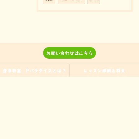
お問い合わせはこちら
音楽教室 Pパラダイスとは？
レッスン詳細＆料金
演奏、ワークショップなどのご
当教室の特徴
依頼
入間の音楽教室
習い事
非認知能力
ピアノ
のらピアニストわたなべよし美
フォトギャラリー