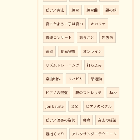
ピアノ奏法
練習
練習曲
親の顔
育てたように子は育つ
オカリナ
声楽コンサート
歌うこと
呼吸法
復習
動画撮影
オンライン
リズムトレーニング
打ち込み
楽曲制作
リハビリ
部活動
ピアノの鍵盤
腕のストレッチ
Jazz
jon batiste
音楽
ピアノのペダル
ピアノ演奏の姿勢
腰痛
音楽の授業
親指くぐり
アレクサンダーテクニーク