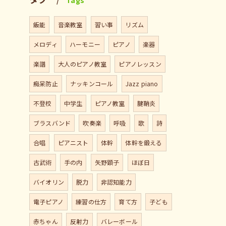
Tags
飯能
音楽教室
習い事
リズム
メロディ
ハーモニー
ピアノ
楽器
楽譜
大人のピアノ教室
ピアノレッスン
痴呆防止
ナッキンコール
Jazz piano
不登校
中学生
ピアノ教室
腱鞘炎
ブラスバンド
吹奏楽
呼吸
歌
詩
合唱
ピアニスト
体幹
体幹を鍛える
古武術
手の内
矢野顕子
ほぼ日
バイオリン
脱力
非認知能力
電子ピアノ
練習の仕方
育て方
子ども
赤ちゃん
反射力
バレーボール