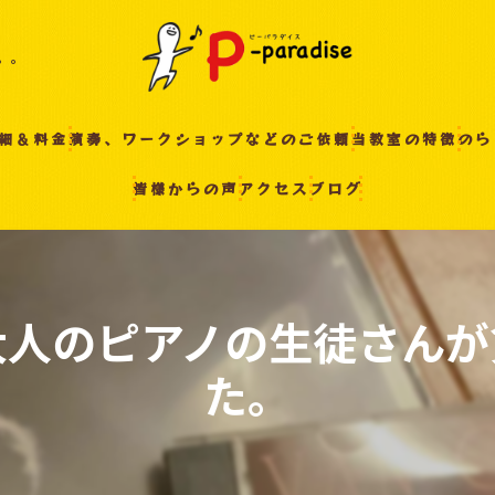
。。
細＆料金
演奏、ワークショップなどのご依頼
当教室の特徴
のら
皆様からの声
アクセス
ブログ
入間の音楽教室
習い事
非認知能力
大人のピアノの生徒さんが
ピアノ
た。