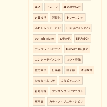
奏法
イメージ
身体の使い方
吉田松陰
習慣化
トレーニング
ふわトレッチ ちぴ
Fukuyama & sons
oohashi piano
YAMAHA
DIAPASON
アップライトピアノ
Malcolm Dalglish
エンターテイメント
ロシア奏法
重力奏法
打楽器
拍子感
幼児教育
わたなべよし美
のらピアニスト
合唱指導
アンサンブルピアニスト
肩甲骨
カティア・ブニティシビリ