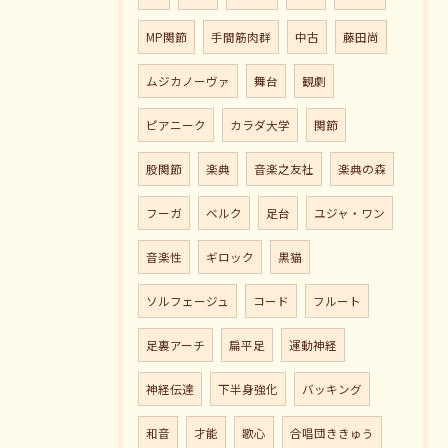
MP関節
手間筋肉群
中古
藤田尚
ムジカノーヴァ
舞台
観劇
ピアニーク
カラダ大学
関節
股関節
楽典
音楽之友社
楽典の森
フーガ
ベルク
足台
ユジャ・ワン
音楽性
ギロック
黒猫
ソルフェージュ
コード
フルート
足裏アーチ
扁平足
運動神経
神経伝達
下半身強化
バッキング
和音
才能
歌心
合唱団ききゅう