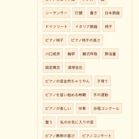
シーケンサー
打鍵
響き
日本歌曲
ドイツリート
イタリア歌曲
椅子
ピアノ椅子
ピアノ椅子の高さ
川口成彦
胸郭
腹式呼吸
肺活量
固定概念
清塚信也
ピアノの音全然ちゃうやん
子育て
ピアノを習い始める時期
手の運動
ピアノが楽しい
伴奏
合唱コンクール
整う
私のお気に入りの音
ピアノ教師の喜び
ピアノコンサート