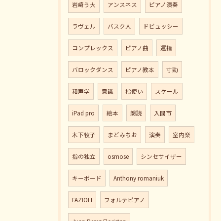
岩崎う大
アンスネス
ピアノ演奏
ラヴェル
バスク人
ドビュッシー
コンプレックス
ピアノ曲
運指
バロックダンス
ピアノ教本
寸勁
和声学
意識
指使い
スケール
iPad pro
絵本
朗読
入間市
木下牧子
まどみちお
演奏
室内楽
指の独立
osmose
シンセサイザー
キーボード
Anthony romaniuk
FAZIOLI
フォルテピアノ