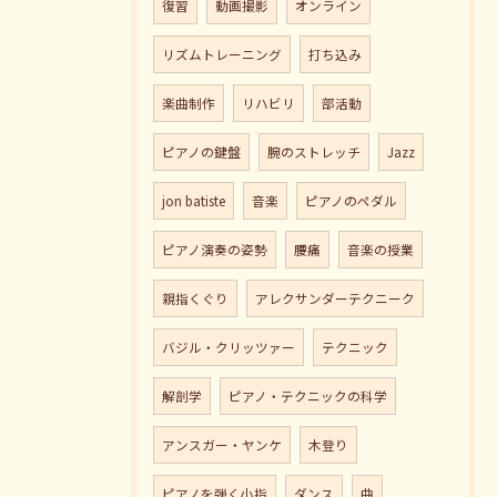
復習
動画撮影
オンライン
リズムトレーニング
打ち込み
楽曲制作
リハビリ
部活動
ピアノの鍵盤
腕のストレッチ
Jazz
jon batiste
音楽
ピアノのペダル
ピアノ演奏の姿勢
腰痛
音楽の授業
親指くぐり
アレクサンダーテクニーク
バジル・クリッツァー
テクニック
解剖学
ピアノ・テクニックの科学
アンスガー・ヤンケ
木登り
ピアノを弾く小指
ダンス
曲