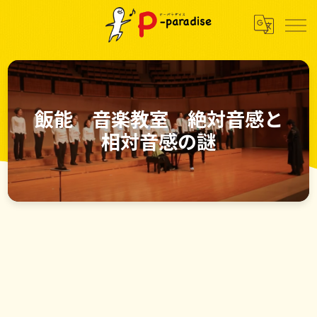
飯能 音楽教室 絶対音感と
相対音感の謎