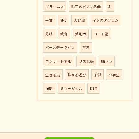
ブラームス
珠玉のピアノ名曲
肘
手首
SNS
大野凛
インスダグラム
芳晴
教育
教則本
コード譜
バースデーライブ
所沢
コンサート情報
リズム感
脳トレ
生きる力
鍛える遊び
子供
小学生
演劇
ミュージカル
DTM