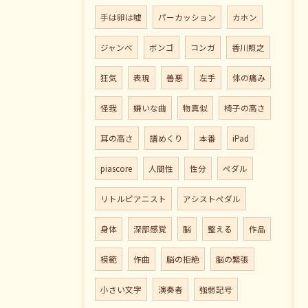
手は卵は嘘
パーカッション
カホン
ジャンべ
ボンゴ
コンガ
香川照之
狂気
表現
善悪
左手
体の痛み
怪我
嫌いな曲
物真似
椅子の高さ
耳の高さ
譜めくり
本番
iPad
piascore
人間性
性分
ペダル
リトルピアニスト
アシストペダル
身体
深部感覚
脳
整える
作品
模範
作曲
脳の拒絶
脳の緊張
小さい文字
演奏者
強弱記号