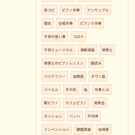
完コピ
ピアノ伴奏
アンサンブル
類友
合唱伴奏
ピアノで伴奏
子供の習い事
コロナ
子供ミュージカル
演劇理論
保育士
保育士のピアノレッスン
譜読み
バリアフリー
自閉症
ダウン症
バイエル
手の形
指
伴奏とは
駅ピアノ
カフェピアノ
発表会
セッション
バッハ
平均律
インベンション
鍵盤楽器
虫様筋