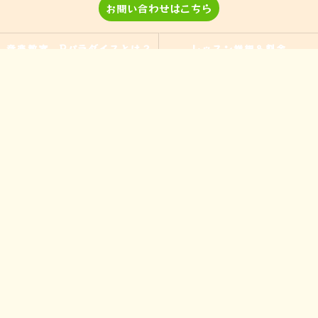
お問い合わせはこちら
音楽教室 Pパラダイスとは？
レッスン詳細＆料金
演奏、ワークショップなどのご
当教室の特徴
依頼
入間の音楽教室
習い事
非認知能力
ピアノ
のらピアニストわたなべよし美
フォトギャラリー
とは
皆様からの声
アクセス
ブログ
お問い合わせ
プライバシーポリシー
サイトマップ