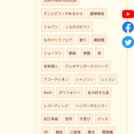
Juan Perez Floristan
そこにピアノがあるから
基礎練習
ショパン
こもれびピアノ
ものづくりフェア
歌う
藤田雅
シューマン
歌曲
骨盤
首
有賀健人
アレキサンダーテクニーク
アコーディオン
シャンソン
レッスン
Bach
ポリフォニー
私の好きな音
レコーディング
ハンマーダルシマー
弦打楽器
音符
手遊び
グッズ
HP
個性
三善晃
教本
関節痛