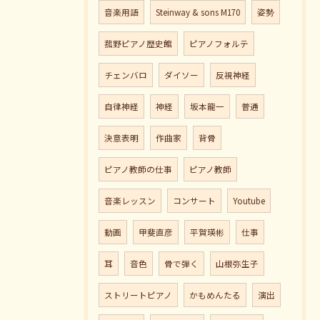
音楽用語
Steinway & sons M170
姿勢
菰野ピアノ歴史館
ピアノフォルテ
チェンバロ
ダイソー
反視神経
自律神経
神経
坂本龍一
普通
決意表明
作曲家
背骨
ピアノ教師の仕事
ピアノ教師
音楽レッスン
コンサート
Youtube
動画
甲斐直彦
平賀瑛彬
仕事
耳
音色
骨で弾く
山根弥生子
ストリートピアノ
かもめんたる
演出