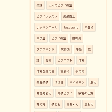
楽譜
大人のピアノ教室
ピアノレッスン
痴呆防止
ナッキンコール
Jazz piano
不登校
中学生
ピアノ教室
腱鞘炎
ブラスバンド
吹奏楽
呼吸
歌
詩
合唱
ピアニスト
体幹
体幹を鍛える
古武術
手の内
矢野顕子
ほぼ日
バイオリン
脱力
非認知能力
電子ピアノ
練習の仕方
育て方
子ども
赤ちゃん
反射力