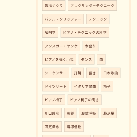
親指くぐり
アレクサンダーテクニーク
バジル・クリッツァー
テクニック
解剖学
ピアノ・テクニックの科学
アンスガー・ヤンケ
木登り
ピアノを弾く小指
ダンス
曲
シーケンサー
打鍵
響き
日本歌曲
ドイツリート
イタリア歌曲
椅子
ピアノ椅子
ピアノ椅子の高さ
川口成彦
胸郭
腹式呼吸
肺活量
固定概念
清塚信也