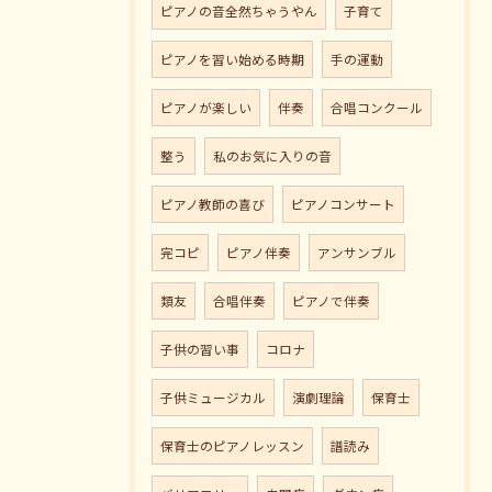
ピアノの音全然ちゃうやん
子育て
ピアノを習い始める時期
手の運動
ピアノが楽しい
伴奏
合唱コンクール
整う
私のお気に入りの音
ピアノ教師の喜び
ピアノコンサート
完コピ
ピアノ伴奏
アンサンブル
類友
合唱伴奏
ピアノで伴奏
子供の習い事
コロナ
子供ミュージカル
演劇理論
保育士
保育士のピアノレッスン
譜読み