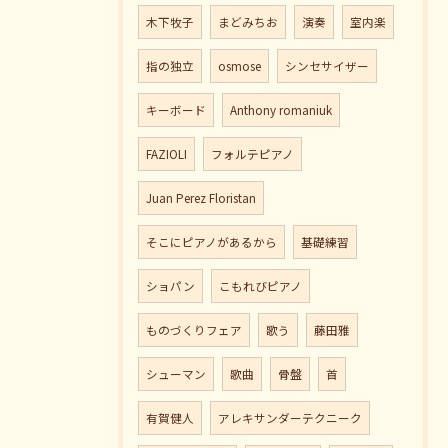
木下牧子
まどみちお
演奏
室内楽
指の独立
osmose
シンセサイザー
キーボード
Anthony romaniuk
FAZIOLI
フォルテピアノ
Juan Perez Floristan
そこにピアノがあるから
基礎練習
ショパン
こもれびピアノ
ものづくりフェア
歌う
藤田雅
シューマン
歌曲
骨盤
首
有賀健人
アレキサンダーテクニーク