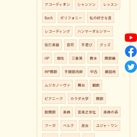
アコーディオン
シャンソン
レッスン
Bach
ポリフォニー
私の好きな音
レコーディング
ハンマーダルシマー
弦打楽器
音符
手遊び
グッズ
HP
個性
三善晃
教本
関節痛
MP関節
手間筋肉群
中古
藤田尚
ムジカノーヴァ
舞台
観劇
ピアニーク
カラダ大学
関節
股関節
楽典
音楽之友社
楽典の森
フーガ
ベルク
足台
ユジャ・ワン