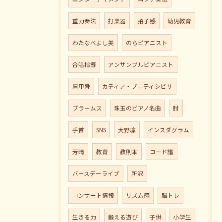
重力奏法
打楽器
拍子感
幼児教育
わたなべよし美
のらピアニスト
合唱指導
アンサンブルピアニスト
肩甲骨
カティア・ブニティシビリ
ブラームス
珠玉のピアノ名曲
肘
手首
SNS
大野凛
インスダグラム
芳晴
教育
教則本
コード譜
バースデーライブ
所沢
コンサート情報
リズム感
脳トレ
生きる力
鍛える遊び
子供
小学生