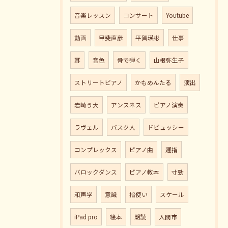
音楽レッスン
コンサート
Youtube
動画
甲斐直彦
平賀瑛彬
仕事
耳
音色
骨で弾く
山根弥生子
ストリートピアノ
かもめんたる
演出
岩崎う大
アンスネス
ピアノ演奏
ラヴェル
バスク人
ドビュッシー
コンプレックス
ピアノ曲
運指
バロックダンス
ピアノ教本
寸勁
和声学
意識
指使い
スケール
iPad pro
絵本
朗読
入間市