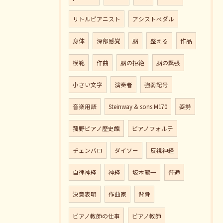
リトルピアニスト
アシストペダル
身体
深部感覚
脳
整える
作品
模範
作曲
脳の拒絶
脳の緊張
小さい文字
演奏者
強弱記号
音楽用語
Steinway & sons M170
姿勢
菰野ピアノ歴史館
ピアノフォルテ
チェンバロ
ダイソー
反視神経
自律神経
神経
坂本龍一
普通
決意表明
作曲家
背骨
ピアノ教師の仕事
ピアノ教師