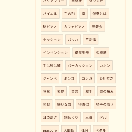
バリアフリー
自閉症
ダウン症
バイエル
手の形
指
伴奏とは
駅ピアノ
カフェピアノ
発表会
セッション
バッハ
平均律
インベンション
鍵盤楽器
虫様筋
手は卵は嘘
パーカッション
カホン
ジャンべ
ボンゴ
コンガ
香川照之
狂気
表現
善悪
左手
体の痛み
怪我
嫌いな曲
物真似
椅子の高さ
耳の高さ
譜めくり
本番
iPad
piascore
人間性
性分
ペダル