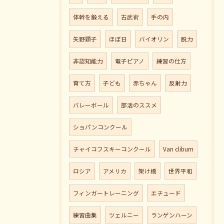
体幹を鍛える
古武術
手の内
矢野顕子
ほぼ日
バイオリン
脱力
非認知能力
電子ピアノ
練習の仕方
育て方
子ども
赤ちゃん
反射力
バレーボール
部活のススメ
ショパンコンクール
チャイコフスキーコンクール
Van cliburn
ロシア
アメリカ
架け橋
世界平和
フィンガートレーニング
エチュード
練習曲集
ツェルニー
ランゲンハーン