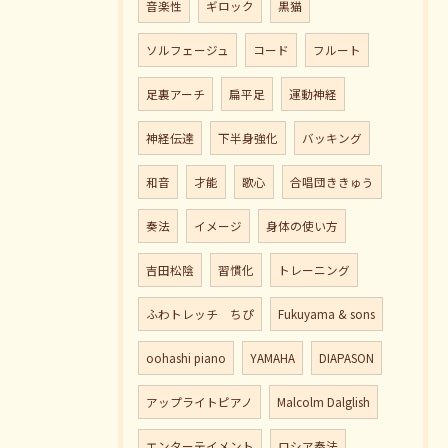
音楽性
ギロック
黒猫
ソルフェージュ
コード
フルート
足裏アーチ
扁平足
運動神経
神経伝達
下半身強化
バッキング
和音
才能
歌心
合唱団ききゅう
奏法
イメージ
身体の使い方
吉田松陰
習慣化
トレーニング
ふわトレッチ ちぴ
Fukuyama & sons
oohashi piano
YAMAHA
DIAPASON
アップライトピアノ
Malcolm Dalglish
エンターテイメント
ロシア奏法