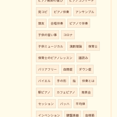
ピアノ教師の喜び
ピアノコンサート
完コピ
ピアノ伴奏
アンサンブル
類友
合唱伴奏
ピアノで伴奏
子供の習い事
コロナ
子供ミュージカル
演劇理論
保育士
保育士のピアノレッスン
譜読み
バリアフリー
自閉症
ダウン症
バイエル
手の形
指
伴奏とは
駅ピアノ
カフェピアノ
発表会
セッション
バッハ
平均律
インベンション
鍵盤楽器
虫様筋