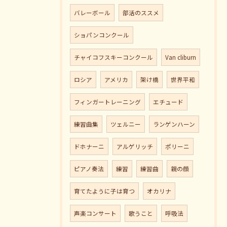
バレーボール
部活のススメ
ショパンコンクール
チャイコフスキーコンクール
Van cliburn
ロシア
アメリカ
架け橋
世界平和
フィンガートレーニング
エチュード
練習曲集
ツェルニー
ランゲンハーン
ドホナーニ
アルゲリッチ
ポリーニ
ピアノ奏法
練習
練習曲
親の顔
育てたように子は育つ
オカリナ
声楽コンサート
歌うこと
呼吸法