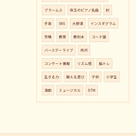
ブラームス
珠玉のピアノ名曲
肘
手首
SNS
大野凛
インスダグラム
芳晴
教育
教則本
コード譜
バースデーライブ
所沢
コンサート情報
リズム感
脳トレ
生きる力
鍛える遊び
子供
小学生
演劇
ミュージカル
DTM