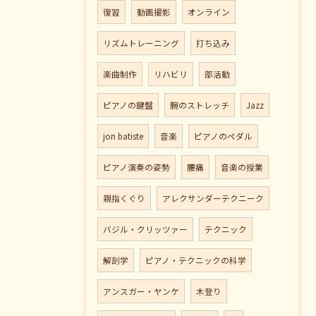
復習
動画撮影
オンライン
リズムトレーニング
打ち込み
楽曲制作
リハビリ
部活動
ピアノの鍵盤
腕のストレッチ
Jazz
jon batiste
音楽
ピアノのペダル
ピアノ演奏の姿勢
腰痛
音楽の授業
親指くぐり
アレクサンダーテクニーク
バジル・クリッツァー
テクニック
解剖学
ピアノ・テクニックの科学
アンスガー・ヤンケ
木登り