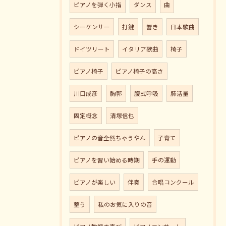
ピアノを弾く小指
ダンス
曲
シーケンサー
打鍵
響き
日本歌曲
ドイツリート
イタリア歌曲
椅子
ピアノ椅子
ピアノ椅子の高さ
川口成彦
胸郭
腹式呼吸
肺活量
固定概念
清塚信也
ピアノの音全然ちゃうやん
子育て
ピアノを習い始める時期
手の運動
ピアノが楽しい
伴奏
合唱コンクール
整う
私のお気に入りの音