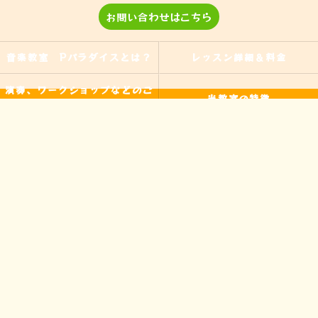
お問い合わせはこちら
音楽教室 Pパラダイスとは？
レッスン詳細＆料金
演奏、ワークショップなどのご
当教室の特徴
依頼
入間の音楽教室
習い事
非認知能力
ピアノ
のらピアニストわたなべよし美
フォトギャラリー
とは
皆様からの声
アクセス
ブログ
お問い合わせ