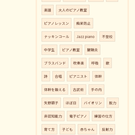
楽譜
大人のピアノ教室
ピアノレッスン
痴呆防止
ナッキンコール
Jazz piano
不登校
中学生
ピアノ教室
腱鞘炎
ブラスバンド
吹奏楽
呼吸
歌
詩
合唱
ピアニスト
体幹
体幹を鍛える
古武術
手の内
矢野顕子
ほぼ日
バイオリン
脱力
非認知能力
電子ピアノ
練習の仕方
育て方
子ども
赤ちゃん
反射力