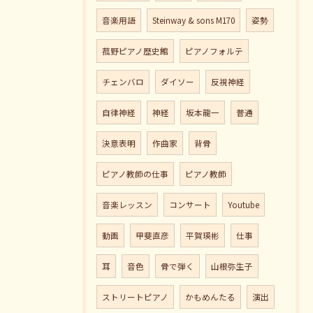
音楽用語
Steinway & sons M170
姿勢
菰野ピアノ歴史館
ピアノフォルテ
チェンバロ
ダイソー
反視神経
自律神経
神経
坂本龍一
普通
決意表明
作曲家
背骨
ピアノ教師の仕事
ピアノ教師
音楽レッスン
コンサート
Youtube
動画
甲斐直彦
平賀瑛彬
仕事
耳
音色
骨で弾く
山根弥生子
ストリートピアノ
かもめんたる
演出