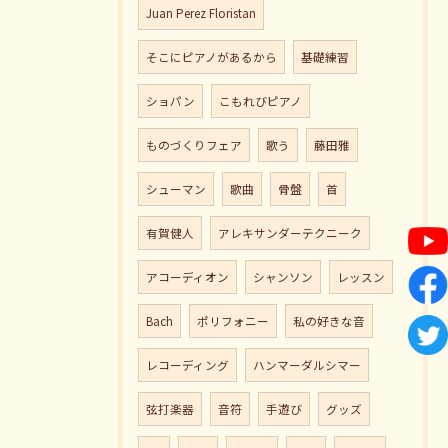
Juan Perez Floristan
そこにピアノがあるから
基礎練習
ショパン
こもれびピアノ
ものづくりフェア
歌う
藤田雅
シューマン
歌曲
骨盤
首
有賀健人
アレキサンダーテクニーク
アコーディオン
シャンソン
レッスン
Bach
ポリフォニー
私の好きな音
レコーディング
ハンマーダルシマー
弦打楽器
音符
手遊び
グッズ