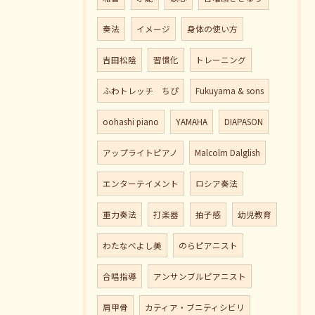
奏法
イメージ
身体の使い方
吉田松陰
習慣化
トレーニング
ふわトレッチ ちぴ
Fukuyama & sons
oohashi piano
YAMAHA
DIAPASON
アップライトピアノ
Malcolm Dalglish
エンターテイメント
ロシア奏法
重力奏法
打楽器
拍子感
幼児教育
わたなべよし美
のらピアニスト
合唱指導
アンサンブルピアニスト
肩甲骨
カティア・ブニティシビリ