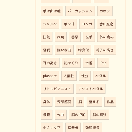
手は卵は嘘
パーカッション
カホン
ジャンべ
ボンゴ
コンガ
香川照之
狂気
表現
善悪
左手
体の痛み
怪我
嫌いな曲
物真似
椅子の高さ
耳の高さ
譜めくり
本番
iPad
piascore
人間性
性分
ペダル
リトルピアニスト
アシストペダル
身体
深部感覚
脳
整える
作品
模範
作曲
脳の拒絶
脳の緊張
小さい文字
演奏者
強弱記号