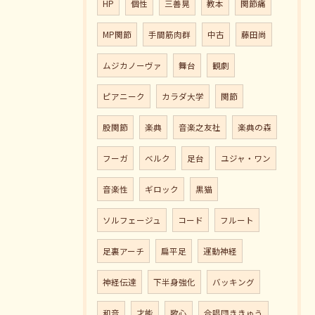
HP
個性
三善晃
教本
関節痛
MP関節
手間筋肉群
中古
藤田尚
ムジカノーヴァ
舞台
観劇
ピアニーク
カラダ大学
関節
股関節
楽典
音楽之友社
楽典の森
フーガ
ベルク
足台
ユジャ・ワン
音楽性
ギロック
黒猫
ソルフェージュ
コード
フルート
足裏アーチ
扁平足
運動神経
神経伝達
下半身強化
バッキング
和音
才能
歌心
合唱団ききゅう