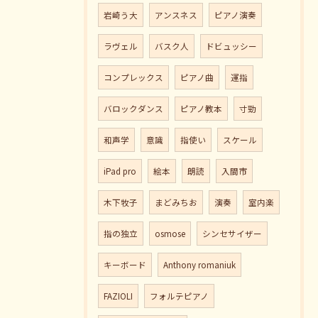
岩崎う大
アンスネス
ピアノ演奏
ラヴェル
バスク人
ドビュッシー
コンプレックス
ピアノ曲
運指
バロックダンス
ピアノ教本
寸勁
和声学
意識
指使い
スケール
iPad pro
絵本
朗読
入間市
木下牧子
まどみちお
演奏
室内楽
指の独立
osmose
シンセサイザー
キーボード
Anthony romaniuk
FAZIOLI
フォルテピアノ