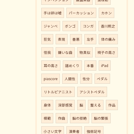
手は卵は嘘
パーカッション
カホン
ジャンべ
ボンゴ
コンガ
香川照之
狂気
表現
善悪
左手
体の痛み
怪我
嫌いな曲
物真似
椅子の高さ
耳の高さ
譜めくり
本番
iPad
piascore
人間性
性分
ペダル
リトルピアニスト
アシストペダル
身体
深部感覚
脳
整える
作品
模範
作曲
脳の拒絶
脳の緊張
小さい文字
演奏者
強弱記号