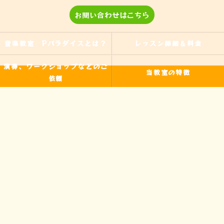
お問い合わせはこちら
音楽教室 Pパラダイスとは？
レッスン詳細＆料金
演奏、ワークショップなどのご
当教室の特徴
依頼
入間の音楽教室
習い事
非認知能力
ピアノ
のらピアニストわたなべよし美
フォトギャラリー
とは
皆様からの声
アクセス
ブログ
お問い合わせ