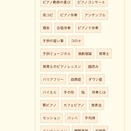
ピアノ教師の喜び
ピアノコンサート
完コピ
ピアノ伴奏
アンサンブル
類友
合唱伴奏
ピアノで伴奏
子供の習い事
コロナ
子供ミュージカル
演劇理論
保育士
保育士のピアノレッスン
譜読み
バリアフリー
自閉症
ダウン症
バイエル
手の形
指
伴奏とは
駅ピアノ
カフェピアノ
発表会
セッション
バッハ
平均律
インベンション
鍵盤楽器
虫様筋