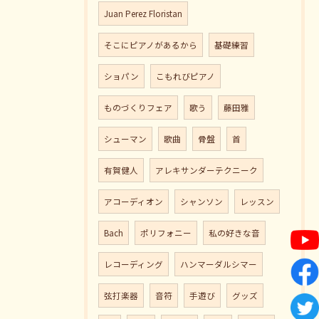
Juan Perez Floristan
そこにピアノがあるから
基礎練習
ショパン
こもれびピアノ
ものづくりフェア
歌う
藤田雅
シューマン
歌曲
骨盤
首
有賀健人
アレキサンダーテクニーク
アコーディオン
シャンソン
レッスン
Bach
ポリフォニー
私の好きな音
レコーディング
ハンマーダルシマー
弦打楽器
音符
手遊び
グッズ