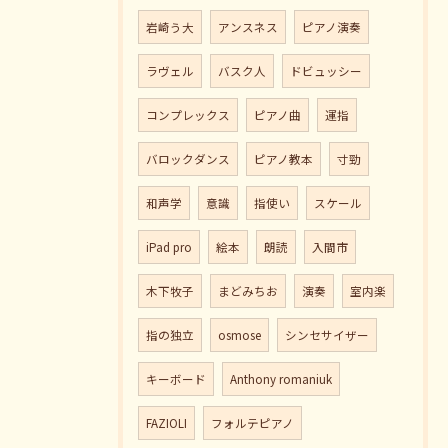
岩崎う大
アンスネス
ピアノ演奏
ラヴェル
バスク人
ドビュッシー
コンプレックス
ピアノ曲
運指
バロックダンス
ピアノ教本
寸勁
和声学
意識
指使い
スケール
iPad pro
絵本
朗読
入間市
木下牧子
まどみちお
演奏
室内楽
指の独立
osmose
シンセサイザー
キーボード
Anthony romaniuk
FAZIOLI
フォルテピアノ