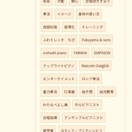
和音
才能
歌心
合唱団ききゅう
奏法
イメージ
身体の使い方
吉田松陰
習慣化
トレーニング
ふわトレッチ ちぴ
Fukuyama & sons
oohashi piano
YAMAHA
DIAPASON
アップライトピアノ
Malcolm Dalglish
エンターテイメント
ロシア奏法
重力奏法
打楽器
拍子感
幼児教育
わたなべよし美
のらピアニスト
合唱指導
アンサンブルピアニスト
肩甲骨
カティア・ブニティシビリ