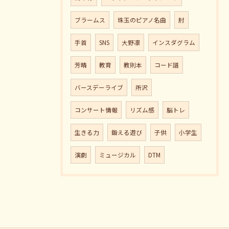
ブラームス
珠玉のピアノ名曲
肘
手首
SNS
大野凛
インスダグラム
芳晴
教育
教則本
コード譜
バースデーライブ
所沢
コンサート情報
リズム感
脳トレ
生きる力
鍛える遊び
子供
小学生
演劇
ミュージカル
DTM