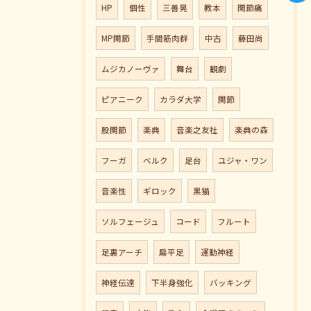
HP
個性
三善晃
教本
関節痛
MP関節
手間筋肉群
中古
藤田尚
ムジカノーヴァ
舞台
観劇
ピアニーク
カラダ大学
関節
股関節
楽典
音楽之友社
楽典の森
フーガ
ベルク
足台
ユジャ・ワン
音楽性
ギロック
黒猫
ソルフェージュ
コード
フルート
足裏アーチ
扁平足
運動神経
神経伝達
下半身強化
バッキング