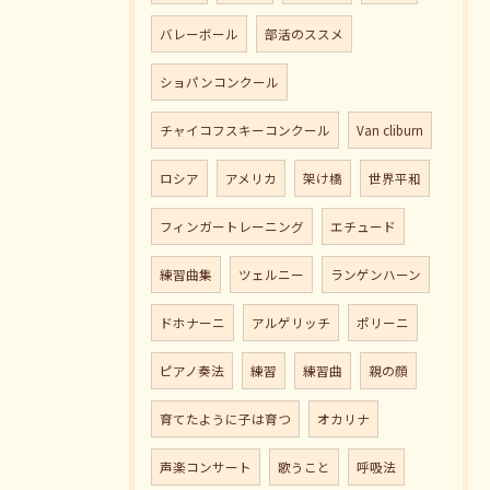
バレーボール
部活のススメ
ショパンコンクール
チャイコフスキーコンクール
Van cliburn
ロシア
アメリカ
架け橋
世界平和
フィンガートレーニング
エチュード
練習曲集
ツェルニー
ランゲンハーン
ドホナーニ
アルゲリッチ
ポリーニ
ピアノ奏法
練習
練習曲
親の顔
育てたように子は育つ
オカリナ
声楽コンサート
歌うこと
呼吸法