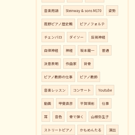
音楽用語
Steinway & sons M170
姿勢
菰野ピアノ歴史館
ピアノフォルテ
チェンバロ
ダイソー
反視神経
自律神経
神経
坂本龍一
普通
決意表明
作曲家
背骨
ピアノ教師の仕事
ピアノ教師
音楽レッスン
コンサート
Youtube
動画
甲斐直彦
平賀瑛彬
仕事
耳
音色
骨で弾く
山根弥生子
ストリートピアノ
かもめんたる
演出