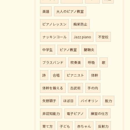
楽譜
大人のピアノ教室
ピアノレッスン
痴呆防止
ナッキンコール
Jazz piano
不登校
中学生
ピアノ教室
腱鞘炎
ブラスバンド
吹奏楽
呼吸
歌
詩
合唱
ピアニスト
体幹
体幹を鍛える
古武術
手の内
矢野顕子
ほぼ日
バイオリン
脱力
非認知能力
電子ピアノ
練習の仕方
育て方
子ども
赤ちゃん
反射力