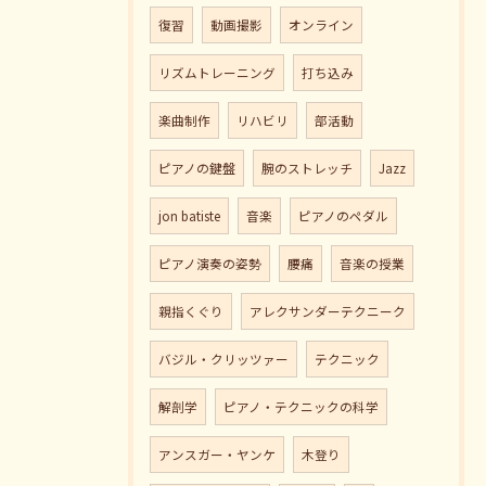
復習
動画撮影
オンライン
リズムトレーニング
打ち込み
楽曲制作
リハビリ
部活動
ピアノの鍵盤
腕のストレッチ
Jazz
jon batiste
音楽
ピアノのペダル
ピアノ演奏の姿勢
腰痛
音楽の授業
親指くぐり
アレクサンダーテクニーク
バジル・クリッツァー
テクニック
解剖学
ピアノ・テクニックの科学
アンスガー・ヤンケ
木登り