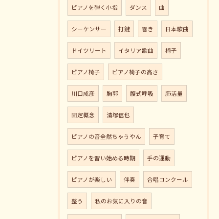
ピアノを弾く小指
ダンス
曲
シーケンサー
打鍵
響き
日本歌曲
ドイツリート
イタリア歌曲
椅子
ピアノ椅子
ピアノ椅子の高さ
川口成彦
胸郭
腹式呼吸
肺活量
固定概念
清塚信也
ピアノの音全然ちゃうやん
子育て
ピアノを習い始める時期
手の運動
ピアノが楽しい
伴奏
合唱コンクール
整う
私のお気に入りの音