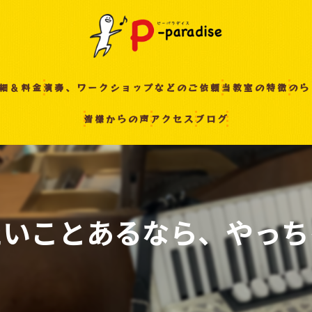
細＆料金
演奏、ワークショップなどのご依頼
当教室の特徴
のら
皆様からの声
アクセス
ブログ
入間の音楽教室
習い事
非認知能力
ピアノ
いことあるなら、やっち