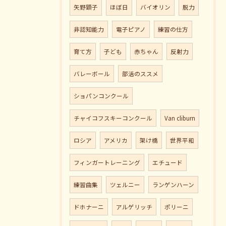
矢野顕子
ほぼ日
バイオリン
脱力
非認知能力
電子ピアノ
練習の仕方
育て方
子ども
赤ちゃん
反射力
バレーボール
部活のススメ
ショパンコンクール
チャイコフスキーコンクール
Van cliburn
ロシア
アメリカ
架け橋
世界平和
フィンガートレーニング
エチュード
練習曲集
ツェルニー
ランゲンハーン
ドホナーニ
アルゲリッチ
ポリーニ