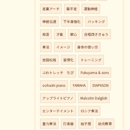
足裏アーチ
扁平足
運動神経
神経伝達
下半身強化
バッキング
和音
才能
歌心
合唱団ききゅう
奏法
イメージ
身体の使い方
吉田松陰
習慣化
トレーニング
ふわトレッチ ちぴ
Fukuyama & sons
oohashi piano
YAMAHA
DIAPASON
アップライトピアノ
Malcolm Dalglish
エンターテイメント
ロシア奏法
重力奏法
打楽器
拍子感
幼児教育