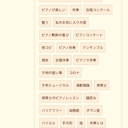
ピアノが楽しい
伴奏
合唱コンクール
整う
私のお気に入りの音
ピアノ教師の喜び
ピアノコンサート
完コピ
ピアノ伴奏
アンサンブル
類友
合唱伴奏
ピアノで伴奏
子供の習い事
コロナ
子供ミュージカル
演劇理論
保育士
保育士のピアノレッスン
譜読み
バリアフリー
自閉症
ダウン症
バイエル
手の形
指
伴奏とは