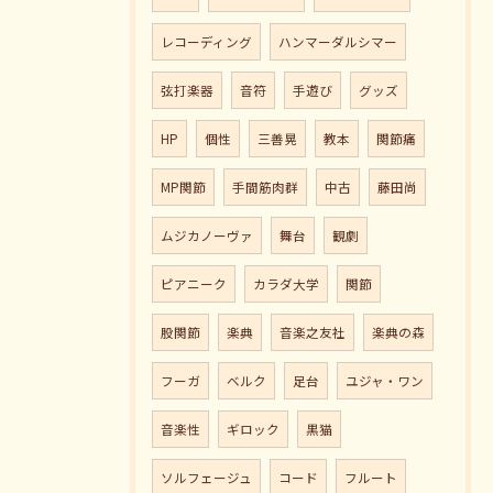
レコーディング
ハンマーダルシマー
弦打楽器
音符
手遊び
グッズ
HP
個性
三善晃
教本
関節痛
MP関節
手間筋肉群
中古
藤田尚
ムジカノーヴァ
舞台
観劇
ピアニーク
カラダ大学
関節
股関節
楽典
音楽之友社
楽典の森
フーガ
ベルク
足台
ユジャ・ワン
音楽性
ギロック
黒猫
ソルフェージュ
コード
フルート