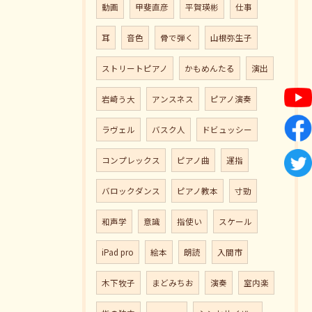
動画
甲斐直彦
平賀瑛彬
仕事
耳
音色
骨で弾く
山根弥生子
ストリートピアノ
かもめんたる
演出
岩崎う大
アンスネス
ピアノ演奏
ラヴェル
バスク人
ドビュッシー
コンプレックス
ピアノ曲
運指
バロックダンス
ピアノ教本
寸勁
和声学
意識
指使い
スケール
iPad pro
絵本
朗読
入間市
木下牧子
まどみちお
演奏
室内楽