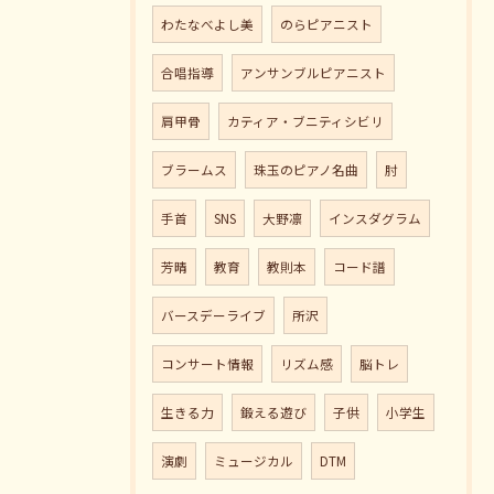
わたなべよし美
のらピアニスト
合唱指導
アンサンブルピアニスト
肩甲骨
カティア・ブニティシビリ
ブラームス
珠玉のピアノ名曲
肘
手首
SNS
大野凛
インスダグラム
芳晴
教育
教則本
コード譜
バースデーライブ
所沢
コンサート情報
リズム感
脳トレ
生きる力
鍛える遊び
子供
小学生
演劇
ミュージカル
DTM