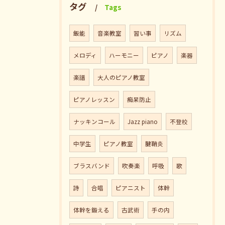
タグ
Tags
飯能
音楽教室
習い事
リズム
メロディ
ハーモニー
ピアノ
楽器
楽譜
大人のピアノ教室
ピアノレッスン
痴呆防止
ナッキンコール
Jazz piano
不登校
中学生
ピアノ教室
腱鞘炎
ブラスバンド
吹奏楽
呼吸
歌
詩
合唱
ピアニスト
体幹
体幹を鍛える
古武術
手の内