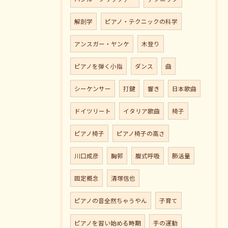
解剖学
ピアノ・テクニックの科学
アンスガー・ヤンケ
木登り
ピアノを弾く小指
ダンス
曲
シーケンサー
打鍵
響き
日本歌曲
ドイツリート
イタリア歌曲
椅子
ピアノ椅子
ピアノ椅子の高さ
川口成彦
胸郭
腹式呼吸
肺活量
固定概念
清塚信也
ピアノの音全然ちゃうやん
子育て
ピアノを習い始める時期
手の運動