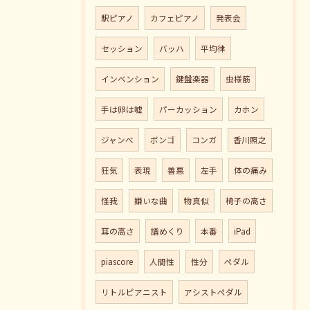
駅ピアノ
カフェピアノ
発表会
セッション
バッハ
平均律
インベンション
鍵盤楽器
虫様筋
手は卵は嘘
パーカッション
カホン
ジャンべ
ボンゴ
コンガ
香川照之
狂気
表現
善悪
左手
体の痛み
怪我
嫌いな曲
物真似
椅子の高さ
耳の高さ
譜めくり
本番
iPad
piascore
人間性
性分
ペダル
リトルピアニスト
アシストペダル