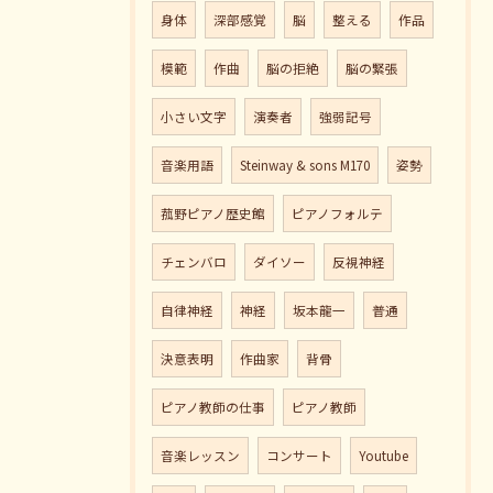
身体
深部感覚
脳
整える
作品
模範
作曲
脳の拒絶
脳の緊張
小さい文字
演奏者
強弱記号
音楽用語
Steinway & sons M170
姿勢
菰野ピアノ歴史館
ピアノフォルテ
チェンバロ
ダイソー
反視神経
自律神経
神経
坂本龍一
普通
決意表明
作曲家
背骨
ピアノ教師の仕事
ピアノ教師
音楽レッスン
コンサート
Youtube