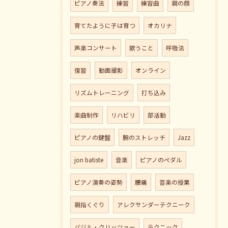
ピアノ奏法
練習
練習曲
親の顔
育てたように子は育つ
オカリナ
声楽コンサート
歌うこと
呼吸法
復習
動画撮影
オンライン
リズムトレーニング
打ち込み
楽曲制作
リハビリ
部活動
ピアノの鍵盤
腕のストレッチ
Jazz
jon batiste
音楽
ピアノのペダル
ピアノ演奏の姿勢
腰痛
音楽の授業
親指くぐり
アレクサンダーテクニーク
バジル・クリッツァー
テクニック