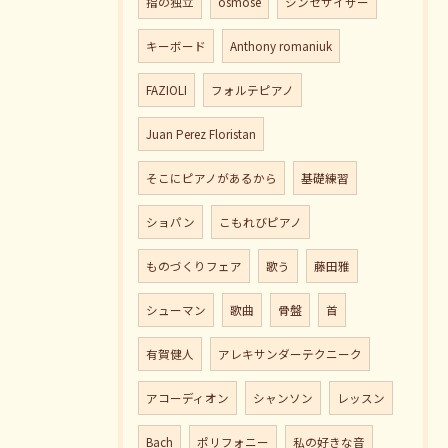
指の独立
osmose
シンセサイザー
キーボード
Anthony romaniuk
FAZIOLI
フォルテピアノ
Juan Perez Floristan
そこにピアノがあるから
基礎練習
ショパン
こもれびピアノ
ものづくりフェア
歌う
藤田雅
シューマン
歌曲
骨盤
首
有賀健人
アレキサンダーテクニーク
アコーディオン
シャンソン
レッスン
Bach
ポリフォニー
私の好きな音