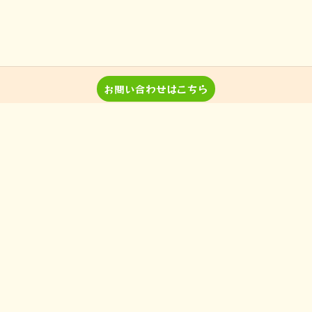
お問い合わせはこちら
音楽教室 Pパラダイスとは？
レッスン詳細＆料金
演奏、ワークショップなどのご
当教室の特徴
依頼
入間の音楽教室
習い事
非認知能力
ピアノ
のらピアニストわたなべよし美
フォトギャラリー
とは