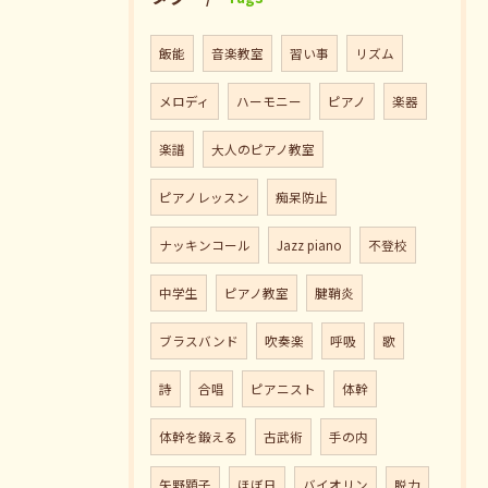
飯能
音楽教室
習い事
リズム
メロディ
ハーモニー
ピアノ
楽器
楽譜
大人のピアノ教室
ピアノレッスン
痴呆防止
ナッキンコール
Jazz piano
不登校
中学生
ピアノ教室
腱鞘炎
ブラスバンド
吹奏楽
呼吸
歌
詩
合唱
ピアニスト
体幹
体幹を鍛える
古武術
手の内
矢野顕子
ほぼ日
バイオリン
脱力