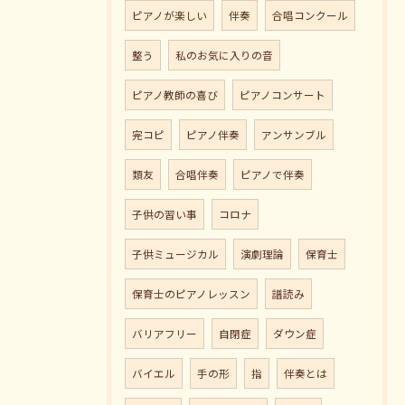
ピアノが楽しい
伴奏
合唱コンクール
整う
私のお気に入りの音
ピアノ教師の喜び
ピアノコンサート
完コピ
ピアノ伴奏
アンサンブル
類友
合唱伴奏
ピアノで伴奏
子供の習い事
コロナ
子供ミュージカル
演劇理論
保育士
保育士のピアノレッスン
譜読み
バリアフリー
自閉症
ダウン症
バイエル
手の形
指
伴奏とは