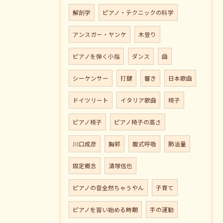
解剖学
ピアノ・テクニックの科学
アンスガー・ヤンケ
木登り
ピアノを弾く小指
ダンス
曲
シーケンサー
打鍵
響き
日本歌曲
ドイツリート
イタリア歌曲
椅子
ピアノ椅子
ピアノ椅子の高さ
川口成彦
胸郭
腹式呼吸
肺活量
固定概念
清塚信也
ピアノの音全然ちゃうやん
子育て
ピアノを習い始める時期
手の運動