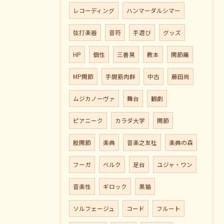
レコーディング
ハンマーダルシマー
弦打楽器
音符
手遊び
グッズ
HP
個性
三善晃
教本
関節痛
MP関節
手間筋肉群
中古
藤田尚
ムジカノーヴァ
舞台
観劇
ピアニーク
カラダ大学
関節
股関節
楽典
音楽之友社
楽典の森
フーガ
ベルク
足台
ユジャ・ワン
音楽性
ギロック
黒猫
ソルフェージュ
コード
フルート