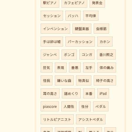
駅ピアノ
カフェピアノ
発表会
セッション
バッハ
平均律
インベンション
鍵盤楽器
虫様筋
手は卵は嘘
パーカッション
カホン
ジャンべ
ボンゴ
コンガ
香川照之
狂気
表現
善悪
左手
体の痛み
怪我
嫌いな曲
物真似
椅子の高さ
耳の高さ
譜めくり
本番
iPad
piascore
人間性
性分
ペダル
リトルピアニスト
アシストペダル