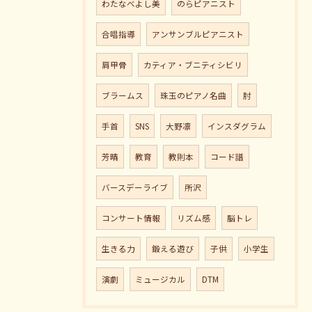
わたなべよし美
のらピアニスト
合唱指導
アンサンブルピアニスト
肩甲骨
カティア・ブニティシビリ
ブラームス
珠玉のピアノ名曲
肘
手首
SNS
大野凛
インスダグラム
芳晴
教育
教則本
コード譜
バースデーライブ
所沢
コンサート情報
リズム感
脳トレ
生きる力
鍛える遊び
子供
小学生
演劇
ミュージカル
DTM