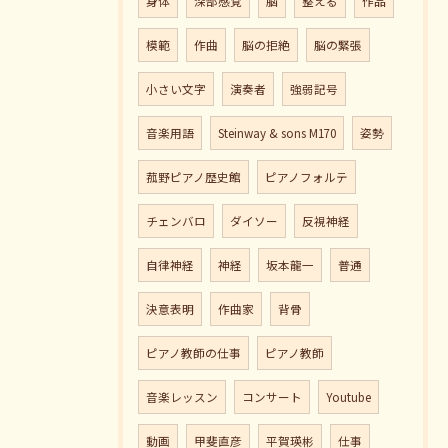
身体
深部感覚
脳
整える
作品
模範
作曲
脳の拒絶
脳の緊張
小さい文字
演奏者
強弱記号
音楽用語
Steinway & sons M170
姿勢
菰野ピアノ歴史館
ピアノフォルテ
チェンバロ
ダイソー
反視神経
自律神経
神経
坂本龍一
普通
決意表明
作曲家
背骨
ピアノ教師の仕事
ピアノ教師
音楽レッスン
コンサート
Youtube
動画
甲斐直彦
平賀瑛彬
仕事