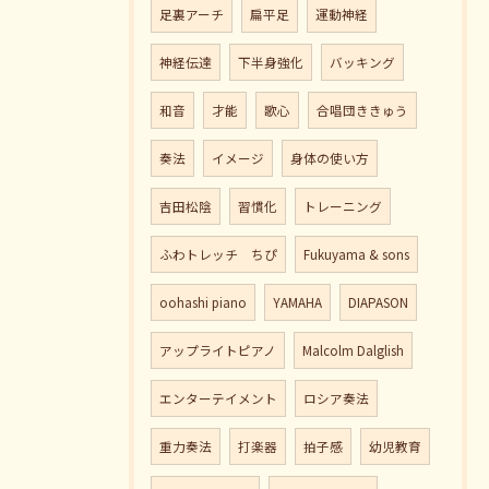
足裏アーチ
扁平足
運動神経
神経伝達
下半身強化
バッキング
和音
才能
歌心
合唱団ききゅう
奏法
イメージ
身体の使い方
吉田松陰
習慣化
トレーニング
ふわトレッチ ちぴ
Fukuyama & sons
oohashi piano
YAMAHA
DIAPASON
アップライトピアノ
Malcolm Dalglish
エンターテイメント
ロシア奏法
重力奏法
打楽器
拍子感
幼児教育