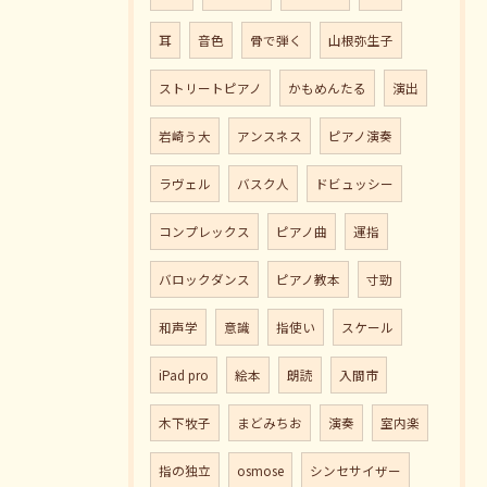
耳
音色
骨で弾く
山根弥生子
ストリートピアノ
かもめんたる
演出
岩崎う大
アンスネス
ピアノ演奏
ラヴェル
バスク人
ドビュッシー
コンプレックス
ピアノ曲
運指
バロックダンス
ピアノ教本
寸勁
和声学
意識
指使い
スケール
iPad pro
絵本
朗読
入間市
木下牧子
まどみちお
演奏
室内楽
指の独立
osmose
シンセサイザー