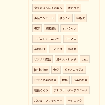
育てたように子は育つ
オカリナ
声楽コンサート
歌うこと
呼吸法
復習
動画撮影
オンライン
リズムトレーニング
打ち込み
楽曲制作
リハビリ
部活動
ピアノの鍵盤
腕のストレッチ
Jazz
jon batiste
音楽
ピアノのペダル
ピアノ演奏の姿勢
腰痛
音楽の授業
親指くぐり
アレクサンダーテクニーク
バジル・クリッツァー
テクニック