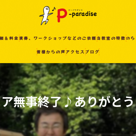
細＆料金
演奏、ワークショップなどのご依頼
当教室の特徴
のら
皆様からの声
アクセス
ブログ
入間の音楽教室
習い事
非認知能力
ピアノ
ェア無事終了♪ありがとう