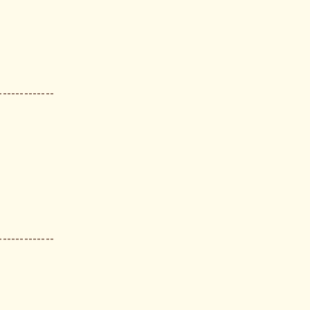
-------------
-------------