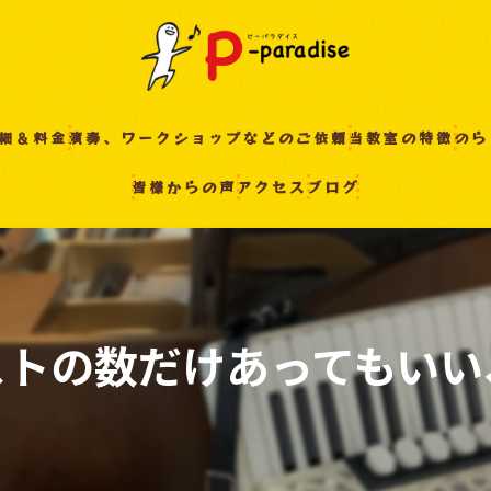
細＆料金
演奏、ワークショップなどのご依頼
当教室の特徴
のら
皆様からの声
アクセス
ブログ
入間の音楽教室
習い事
非認知能力
ピアノ
ストの数だけあってもいい