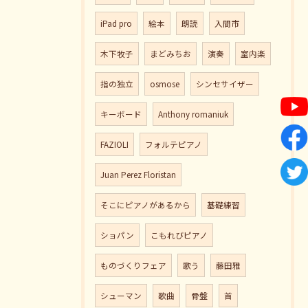
iPad pro
絵本
朗読
入間市
木下牧子
まどみちお
演奏
室内楽
指の独立
osmose
シンセサイザー
キーボード
Anthony romaniuk
FAZIOLI
フォルテピアノ
Juan Perez Floristan
そこにピアノがあるから
基礎練習
ショパン
こもれびピアノ
ものづくりフェア
歌う
藤田雅
シューマン
歌曲
骨盤
首