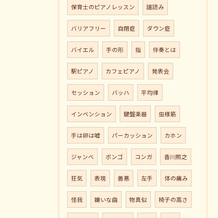
保育士のピアノレッスン
譜読み
バリアフリー
自閉症
ダウン症
バイエル
手の形
指
伴奏とは
駅ピアノ
カフェピアノ
発表会
セッション
バッハ
平均律
インベンション
鍵盤楽器
虫様筋
手は卵は嘘
パーカッション
カホン
ジャンべ
ボンゴ
コンガ
香川照之
狂気
表現
善悪
左手
体の痛み
怪我
嫌いな曲
物真似
椅子の高さ