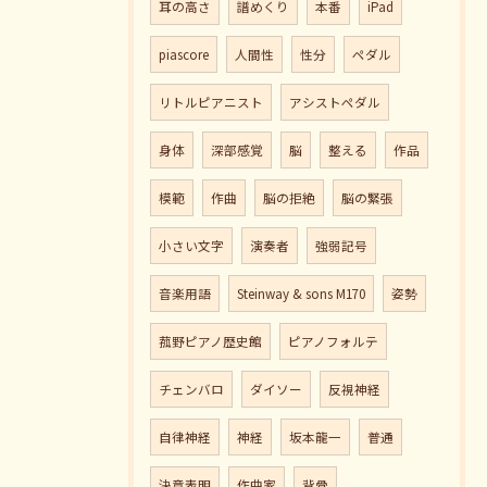
耳の高さ
譜めくり
本番
iPad
piascore
人間性
性分
ペダル
リトルピアニスト
アシストペダル
身体
深部感覚
脳
整える
作品
模範
作曲
脳の拒絶
脳の緊張
小さい文字
演奏者
強弱記号
音楽用語
Steinway & sons M170
姿勢
菰野ピアノ歴史館
ピアノフォルテ
チェンバロ
ダイソー
反視神経
自律神経
神経
坂本龍一
普通
決意表明
作曲家
背骨