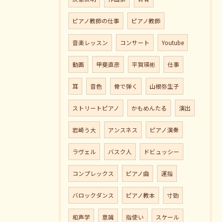
ピアノ教師の仕事
ピアノ教師
音楽レッスン
コンサート
Youtube
動画
甲斐直彦
平賀瑛彬
仕事
耳
音色
骨で弾く
山根弥生子
ストリートピアノ
かもめんたる
演出
岩崎う大
アンスネス
ピアノ演奏
ラヴェル
バスク人
ドビュッシー
コンプレックス
ピアノ曲
運指
バロックダンス
ピアノ教本
寸勁
和声学
意識
指使い
スケール