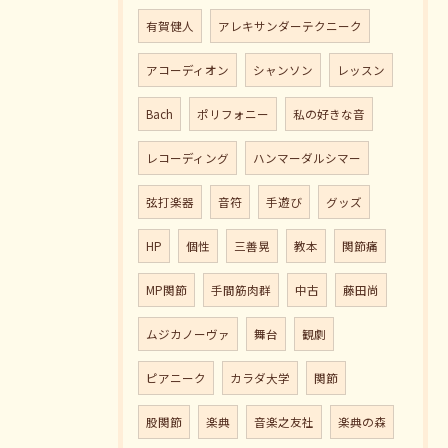
有賀健人
アレキサンダーテクニーク
アコーディオン
シャンソン
レッスン
Bach
ポリフォニー
私の好きな音
レコーディング
ハンマーダルシマー
弦打楽器
音符
手遊び
グッズ
HP
個性
三善晃
教本
関節痛
MP関節
手間筋肉群
中古
藤田尚
ムジカノーヴァ
舞台
観劇
ピアニーク
カラダ大学
関節
股関節
楽典
音楽之友社
楽典の森