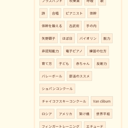
ブラスバンド
吹奏楽
呼吸
歌
詩
合唱
ピアニスト
体幹
体幹を鍛える
古武術
手の内
矢野顕子
ほぼ日
バイオリン
脱力
非認知能力
電子ピアノ
練習の仕方
育て方
子ども
赤ちゃん
反射力
バレーボール
部活のススメ
ショパンコンクール
チャイコフスキーコンクール
Van cliburn
ロシア
アメリカ
架け橋
世界平和
フィンガートレーニング
エチュード