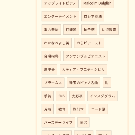
アップライトピアノ
Malcolm Dalglish
エンターテイメント
ロシア奏法
重力奏法
打楽器
拍子感
幼児教育
わたなべよし美
のらピアニスト
合唱指導
アンサンブルピアニスト
肩甲骨
カティア・ブニティシビリ
ブラームス
珠玉のピアノ名曲
肘
手首
SNS
大野凛
インスダグラム
芳晴
教育
教則本
コード譜
バースデーライブ
所沢