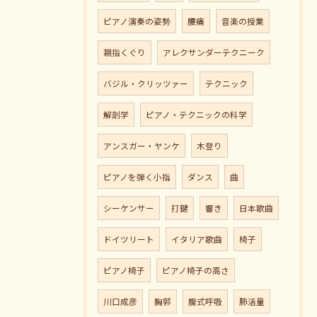
ピアノ演奏の姿勢
腰痛
音楽の授業
親指くぐり
アレクサンダーテクニーク
バジル・クリッツァー
テクニック
解剖学
ピアノ・テクニックの科学
アンスガー・ヤンケ
木登り
ピアノを弾く小指
ダンス
曲
シーケンサー
打鍵
響き
日本歌曲
ドイツリート
イタリア歌曲
椅子
ピアノ椅子
ピアノ椅子の高さ
川口成彦
胸郭
腹式呼吸
肺活量