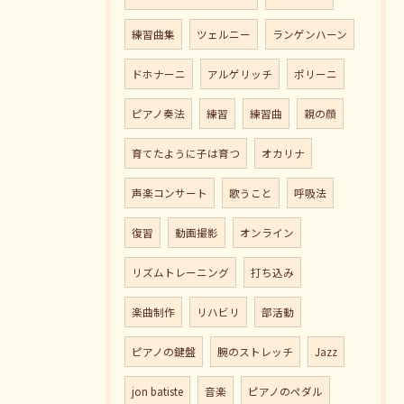
練習曲集
ツェルニー
ランゲンハーン
ドホナーニ
アルゲリッチ
ポリーニ
ピアノ奏法
練習
練習曲
親の顔
育てたように子は育つ
オカリナ
声楽コンサート
歌うこと
呼吸法
復習
動画撮影
オンライン
リズムトレーニング
打ち込み
楽曲制作
リハビリ
部活動
ピアノの鍵盤
腕のストレッチ
Jazz
jon batiste
音楽
ピアノのペダル