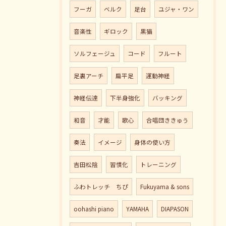
フーガ
ベルク
足台
ユジャ・ワン
音楽性
ギロック
黒猫
ソルフェージュ
コード
フルート
足裏アーチ
扁平足
運動神経
神経伝達
下半身強化
バッキング
和音
才能
歌心
合唱団ききゅう
奏法
イメージ
身体の使い方
吉田松陰
習慣化
トレーニング
ふわトレッチ ちぴ
Fukuyama & sons
oohashi piano
YAMAHA
DIAPASON