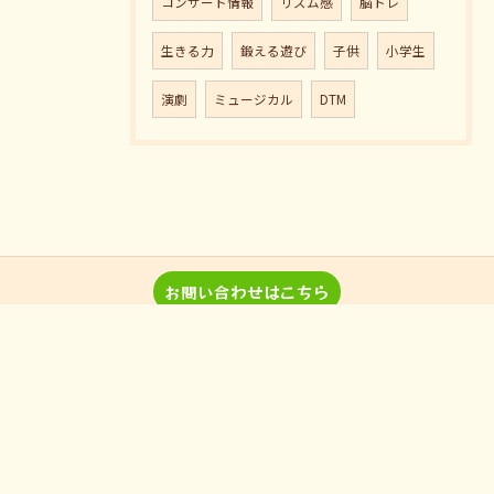
コンサート情報
リズム感
脳トレ
生きる力
鍛える遊び
子供
小学生
演劇
ミュージカル
DTM
お問い合わせはこちら
音楽教室 Pパラダイスとは？
レッスン詳細＆料金
演奏、ワークショップなどのご
当教室の特徴
依頼
入間の音楽教室
習い事