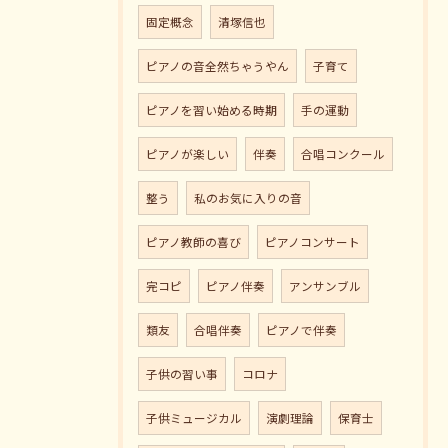
固定概念
清塚信也
ピアノの音全然ちゃうやん
子育て
ピアノを習い始める時期
手の運動
ピアノが楽しい
伴奏
合唱コンクール
整う
私のお気に入りの音
ピアノ教師の喜び
ピアノコンサート
完コピ
ピアノ伴奏
アンサンブル
類友
合唱伴奏
ピアノで伴奏
子供の習い事
コロナ
子供ミュージカル
演劇理論
保育士