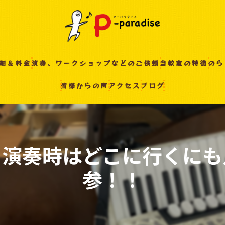
細＆料金
演奏、ワークショップなどのご依頼
当教室の特徴
のら
皆様からの声
アクセス
ブログ
入間の音楽教室
習い事
非認知能力
 演奏時はどこに行くにも
ピアノ
参！！