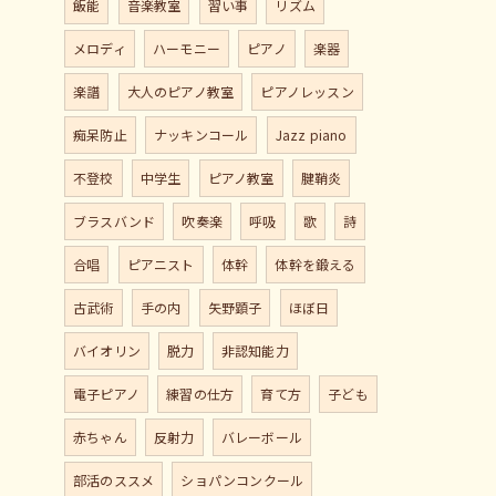
飯能
音楽教室
習い事
リズム
メロディ
ハーモニー
ピアノ
楽器
楽譜
大人のピアノ教室
ピアノレッスン
痴呆防止
ナッキンコール
Jazz piano
不登校
中学生
ピアノ教室
腱鞘炎
ブラスバンド
吹奏楽
呼吸
歌
詩
合唱
ピアニスト
体幹
体幹を鍛える
古武術
手の内
矢野顕子
ほぼ日
バイオリン
脱力
非認知能力
電子ピアノ
練習の仕方
育て方
子ども
赤ちゃん
反射力
バレーボール
部活のススメ
ショパンコンクール