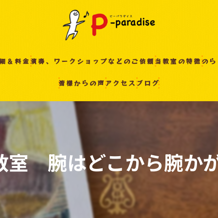
細＆料金
演奏、ワークショップなどのご依頼
当教室の特徴
のら
皆様からの声
アクセス
ブログ
入間の音楽教室
習い事
非認知能力
ピアノ
教室 腕はどこから腕かが