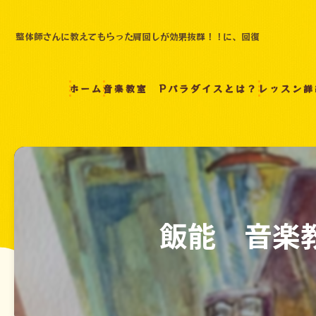
整体師さんに教えてもらった肩回しが効果抜群！！に、回復
ホーム
音楽教室 Pパラダイスとは？
レッスン詳
飯能 音楽