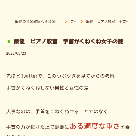
飯能の音楽教室なら音楽童クラブ Pパラダイス
ブログ
飯能 ピアノ教室 手首がくねくね女子の謎
飯能 ピアノ教室 手首がくねくね女子の謎
2022/09/23
先ほどTwitterで、このつぶやきを見てからの考察
手首がくねくねしない男性と女性の差
大事なのは、手首をくねくねすることではなく
ある適度な重さ
手首の力が抜けた上で鍵盤に
を乗