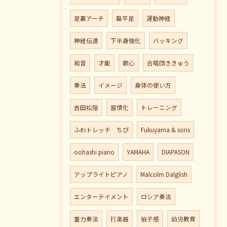
足裏アーチ
扁平足
運動神経
神経伝達
下半身強化
バッキング
和音
才能
歌心
合唱団ききゅう
奏法
イメージ
身体の使い方
吉田松陰
習慣化
トレーニング
ふわトレッチ ちぴ
Fukuyama & sons
oohashi piano
YAMAHA
DIAPASON
アップライトピアノ
Malcolm Dalglish
エンターテイメント
ロシア奏法
重力奏法
打楽器
拍子感
幼児教育