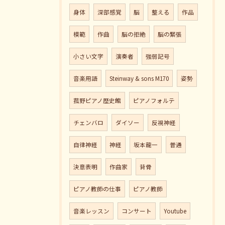
身体
深部感覚
脳
整える
作品
模範
作曲
脳の拒絶
脳の緊張
小さい文字
演奏者
強弱記号
音楽用語
Steinway & sons M170
姿勢
菰野ピアノ歴史館
ピアノフォルテ
チェンバロ
ダイソー
反視神経
自律神経
神経
坂本龍一
普通
決意表明
作曲家
背骨
ピアノ教師の仕事
ピアノ教師
音楽レッスン
コンサート
Youtube