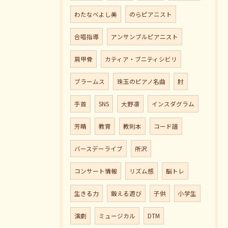
わたなべよし美
のらピアニスト
合唱指導
アンサンブルピアニスト
肩甲骨
カティア・ブニティシビリ
ブラームス
珠玉のピアノ名曲
肘
手首
SNS
大野凛
インスダグラム
芳晴
教育
教則本
コード譜
バースデーライブ
所沢
コンサート情報
リズム感
脳トレ
生きる力
鍛える遊び
子供
小学生
演劇
ミュージカル
DTM