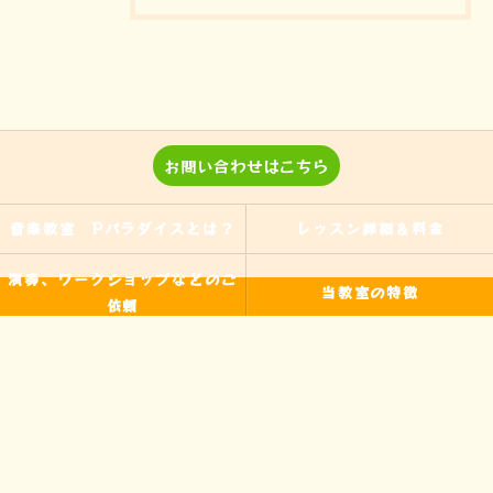
お問い合わせはこちら
音楽教室 Pパラダイスとは？
レッスン詳細＆料金
演奏、ワークショップなどのご
当教室の特徴
依頼
入間の音楽教室
習い事
非認知能力
ピアノ
のらピアニストわたなべよし美
フォトギャラリー
とは