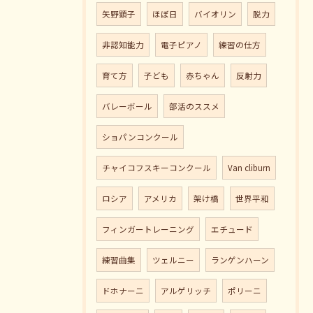
矢野顕子
ほぼ日
バイオリン
脱力
非認知能力
電子ピアノ
練習の仕方
育て方
子ども
赤ちゃん
反射力
バレーボール
部活のススメ
ショパンコンクール
チャイコフスキーコンクール
Van cliburn
ロシア
アメリカ
架け橋
世界平和
フィンガートレーニング
エチュード
練習曲集
ツェルニー
ランゲンハーン
ドホナーニ
アルゲリッチ
ポリーニ