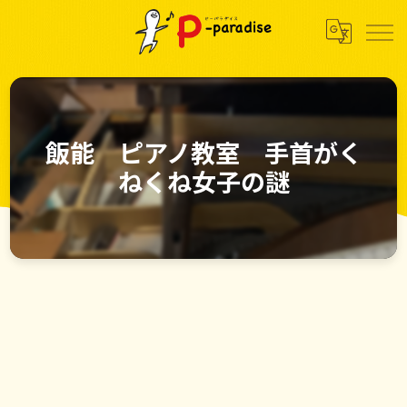
飯能 ピアノ教室 手首がく
ねくね女子の謎