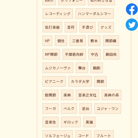
Bach
ポリフォニー
私の好きな音
レコーディング
ハンマーダルシマー
弦打楽器
音符
手遊び
グッズ
HP
個性
三善晃
教本
関節痛
MP関節
手間筋肉群
中古
藤田尚
ムジカノーヴァ
舞台
観劇
ピアニーク
カラダ大学
関節
股関節
楽典
音楽之友社
楽典の森
フーガ
ベルク
足台
ユジャ・ワン
音楽性
ギロック
黒猫
ソルフェージュ
コード
フルート