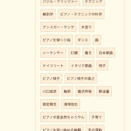
バジル・クリッツァー
テクニック
解剖学
ピアノ・テクニックの科学
アンスガー・ヤンケ
木登り
ピアノを弾く小指
ダンス
曲
シーケンサー
打鍵
響き
日本歌曲
ドイツリート
イタリア歌曲
椅子
ピアノ椅子
ピアノ椅子の高さ
川口成彦
胸郭
腹式呼吸
肺活量
固定概念
清塚信也
ピアノの音全然ちゃうやん
子育て
ピアノを習い始める時期
手の運動