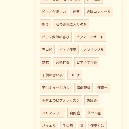
ピアノが楽しい
伴奏
合唱コンクール
整う
私のお気に入りの音
ピアノ教師の喜び
ピアノコンサート
完コピ
ピアノ伴奏
アンサンブル
類友
合唱伴奏
ピアノで伴奏
子供の習い事
コロナ
子供ミュージカル
演劇理論
保育士
保育士のピアノレッスン
譜読み
バリアフリー
自閉症
ダウン症
バイエル
手の形
指
伴奏とは