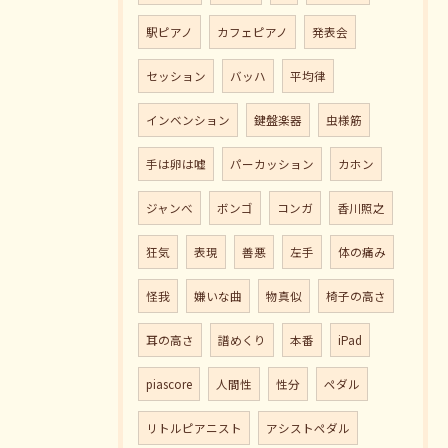
駅ピアノ
カフェピアノ
発表会
セッション
バッハ
平均律
インベンション
鍵盤楽器
虫様筋
手は卵は嘘
パーカッション
カホン
ジャンべ
ボンゴ
コンガ
香川照之
狂気
表現
善悪
左手
体の痛み
怪我
嫌いな曲
物真似
椅子の高さ
耳の高さ
譜めくり
本番
iPad
piascore
人間性
性分
ペダル
リトルピアニスト
アシストペダル