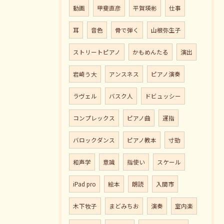
動画
甲斐直彦
平賀瑛彬
仕事
耳
音色
骨で弾く
山根弥生子
ストリートピアノ
かもめんたる
演出
岩崎う大
アンスネス
ピアノ演奏
ラヴェル
バスク人
ドビュッシー
コンプレックス
ピアノ曲
運指
バロックダンス
ピアノ教本
寸勁
和声学
意識
指使い
スケール
iPad pro
絵本
朗読
入間市
木下牧子
まどみちお
演奏
室内楽