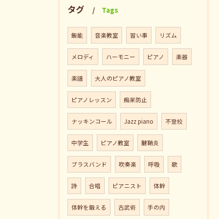
タグ
Tags
飯能
音楽教室
習い事
リズム
メロディ
ハーモニー
ピアノ
楽器
楽譜
大人のピアノ教室
ピアノレッスン
痴呆防止
ナッキンコール
Jazz piano
不登校
中学生
ピアノ教室
腱鞘炎
ブラスバンド
吹奏楽
呼吸
歌
詩
合唱
ピアニスト
体幹
体幹を鍛える
古武術
手の内