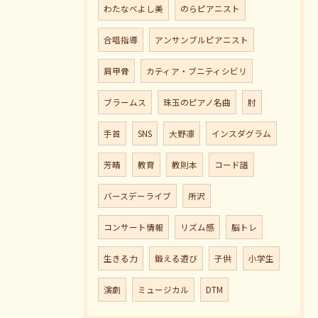
わたなべよし美
のらピアニスト
合唱指導
アンサンブルピアニスト
肩甲骨
カティア・ブニティシビリ
ブラームス
珠玉のピアノ名曲
肘
手首
SNS
大野凛
インスダグラム
芳晴
教育
教則本
コード譜
バースデーライブ
所沢
コンサート情報
リズム感
脳トレ
生きる力
鍛える遊び
子供
小学生
演劇
ミュージカル
DTM