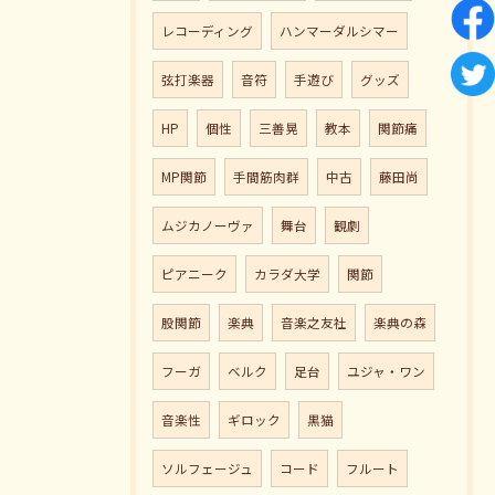
レコーディング
ハンマーダルシマー
弦打楽器
音符
手遊び
グッズ
HP
個性
三善晃
教本
関節痛
MP関節
手間筋肉群
中古
藤田尚
ムジカノーヴァ
舞台
観劇
ピアニーク
カラダ大学
関節
股関節
楽典
音楽之友社
楽典の森
フーガ
ベルク
足台
ユジャ・ワン
音楽性
ギロック
黒猫
ソルフェージュ
コード
フルート