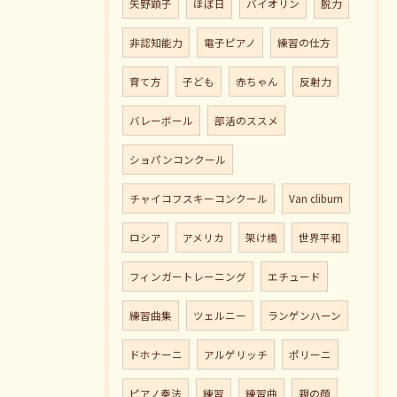
矢野顕子
ほぼ日
バイオリン
脱力
非認知能力
電子ピアノ
練習の仕方
育て方
子ども
赤ちゃん
反射力
バレーボール
部活のススメ
ショパンコンクール
チャイコフスキーコンクール
Van cliburn
ロシア
アメリカ
架け橋
世界平和
フィンガートレーニング
エチュード
練習曲集
ツェルニー
ランゲンハーン
ドホナーニ
アルゲリッチ
ポリーニ
ピアノ奏法
練習
練習曲
親の顔