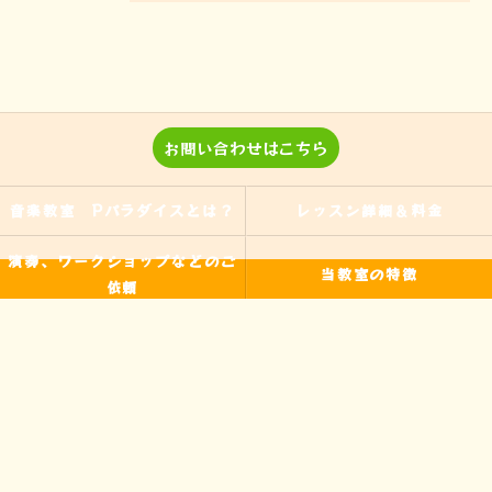
お問い合わせはこちら
音楽教室 Pパラダイスとは？
レッスン詳細＆料金
演奏、ワークショップなどのご
当教室の特徴
依頼
入間の音楽教室
習い事
非認知能力
ピアノ
のらピアニストわたなべよし美
フォトギャラリー
とは