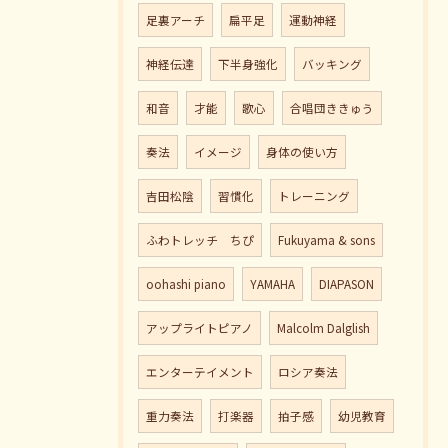
足裏アーチ
扁平足
運動神経
神経伝達
下半身強化
バッキング
和音
才能
歌心
合唱団ききゅう
奏法
イメージ
身体の使い方
吉田松陰
習慣化
トレーニング
ふわトレッチ ちぴ
Fukuyama & sons
oohashi piano
YAMAHA
DIAPASON
アップライトピアノ
Malcolm Dalglish
エンターテイメント
ロシア奏法
重力奏法
打楽器
拍子感
幼児教育