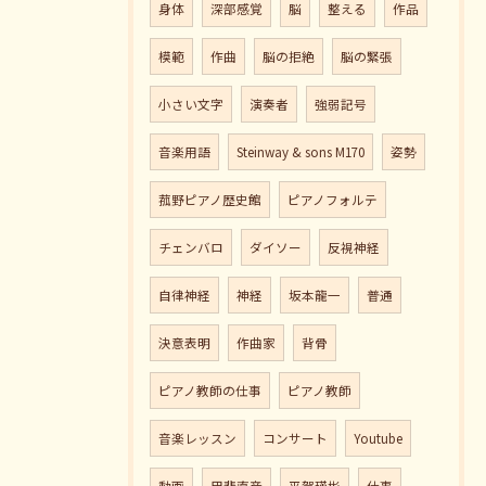
身体
深部感覚
脳
整える
作品
模範
作曲
脳の拒絶
脳の緊張
小さい文字
演奏者
強弱記号
音楽用語
Steinway & sons M170
姿勢
菰野ピアノ歴史館
ピアノフォルテ
チェンバロ
ダイソー
反視神経
自律神経
神経
坂本龍一
普通
決意表明
作曲家
背骨
ピアノ教師の仕事
ピアノ教師
音楽レッスン
コンサート
Youtube