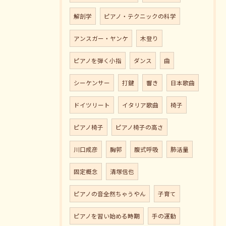
解剖学
ピアノ・テクニックの科学
アンスガー・ヤンケ
木登り
ピアノを弾く小指
ダンス
曲
シーケンサー
打鍵
響き
日本歌曲
ドイツリート
イタリア歌曲
椅子
ピアノ椅子
ピアノ椅子の高さ
川口成彦
胸郭
腹式呼吸
肺活量
固定概念
清塚信也
ピアノの音全然ちゃうやん
子育て
ピアノを習い始める時期
手の運動