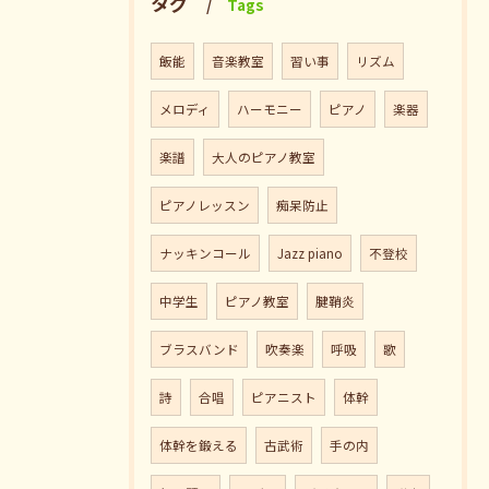
タグ
Tags
飯能
音楽教室
習い事
リズム
メロディ
ハーモニー
ピアノ
楽器
楽譜
大人のピアノ教室
ピアノレッスン
痴呆防止
ナッキンコール
Jazz piano
不登校
中学生
ピアノ教室
腱鞘炎
ブラスバンド
吹奏楽
呼吸
歌
詩
合唱
ピアニスト
体幹
体幹を鍛える
古武術
手の内