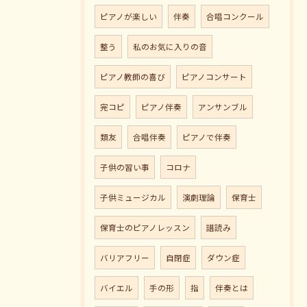
ピアノが楽しい
伴奏
合唱コンクール
整う
私のお気に入りの音
ピアノ教師の喜び
ピアノコンサート
完コピ
ピアノ伴奏
アンサンブル
類友
合唱伴奏
ピアノで伴奏
子供の習い事
コロナ
子供ミュージカル
演劇理論
保育士
保育士のピアノレッスン
譜読み
バリアフリー
自閉症
ダウン症
バイエル
手の形
指
伴奏とは