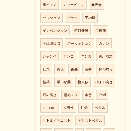
駅ピアノ
カフェピアノ
発表会
セッション
バッハ
平均律
インベンション
鍵盤楽器
虫様筋
手は卵は嘘
パーカッション
カホン
ジャンべ
ボンゴ
コンガ
香川照之
狂気
表現
善悪
左手
体の痛み
怪我
嫌いな曲
物真似
椅子の高さ
耳の高さ
譜めくり
本番
iPad
piascore
人間性
性分
ペダル
リトルピアニスト
アシストペダル