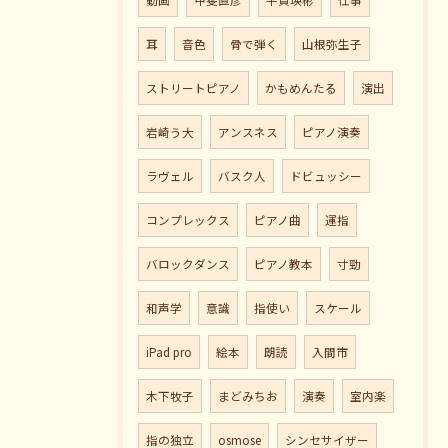
動画
甲斐直彦
平賀瑛彬
仕事
耳
音色
骨で弾く
山根弥生子
ストリートピアノ
かもめんたる
演出
岩崎う大
アンスネス
ピアノ演奏
ラヴェル
バスク人
ドビュッシー
コンプレックス
ピアノ曲
運指
バロックダンス
ピアノ教本
寸勁
和声学
意識
指使い
スケール
iPad pro
絵本
朗読
入間市
木下牧子
まどみちお
演奏
室内楽
指の独立
osmose
シンセサイザー