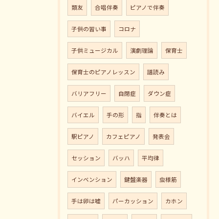
類友
合唱伴奏
ピアノで伴奏
子供の習い事
コロナ
子供ミュージカル
演劇理論
保育士
保育士のピアノレッスン
譜読み
バリアフリー
自閉症
ダウン症
バイエル
手の形
指
伴奏とは
駅ピアノ
カフェピアノ
発表会
セッション
バッハ
平均律
インベンション
鍵盤楽器
虫様筋
手は卵は嘘
パーカッション
カホン