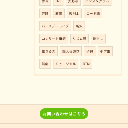
手首
SNS
大野凛
インスダグラム
芳晴
教育
教則本
コード譜
バースデーライブ
所沢
コンサート情報
リズム感
脳トレ
生きる力
鍛える遊び
子供
小学生
演劇
ミュージカル
DTM
お問い合わせはこちら