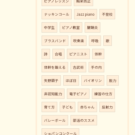
ピアノレッスン
痴呆防止
ナッキンコール
Jazz piano
不登校
中学生
ピアノ教室
腱鞘炎
ブラスバンド
吹奏楽
呼吸
歌
詩
合唱
ピアニスト
体幹
体幹を鍛える
古武術
手の内
矢野顕子
ほぼ日
バイオリン
脱力
非認知能力
電子ピアノ
練習の仕方
育て方
子ども
赤ちゃん
反射力
バレーボール
部活のススメ
ショパンコンクール