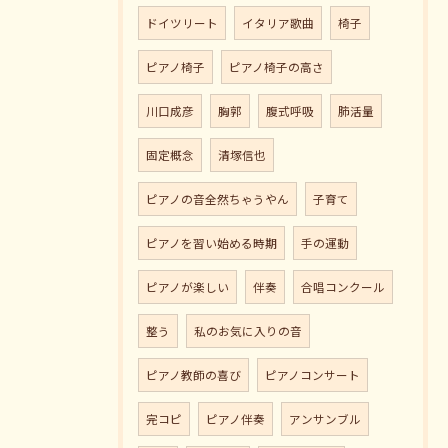
ドイツリート
イタリア歌曲
椅子
ピアノ椅子
ピアノ椅子の高さ
川口成彦
胸郭
腹式呼吸
肺活量
固定概念
清塚信也
ピアノの音全然ちゃうやん
子育て
ピアノを習い始める時期
手の運動
ピアノが楽しい
伴奏
合唱コンクール
整う
私のお気に入りの音
ピアノ教師の喜び
ピアノコンサート
完コピ
ピアノ伴奏
アンサンブル