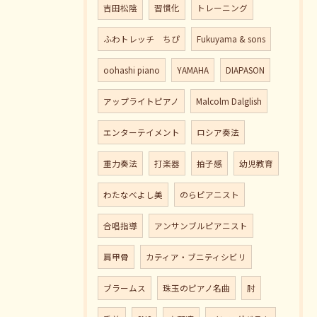
吉田松陰
習慣化
トレーニング
ふわトレッチ ちぴ
Fukuyama & sons
oohashi piano
YAMAHA
DIAPASON
アップライトピアノ
Malcolm Dalglish
エンターテイメント
ロシア奏法
重力奏法
打楽器
拍子感
幼児教育
わたなべよし美
のらピアニスト
合唱指導
アンサンブルピアニスト
肩甲骨
カティア・ブニティシビリ
ブラームス
珠玉のピアノ名曲
肘