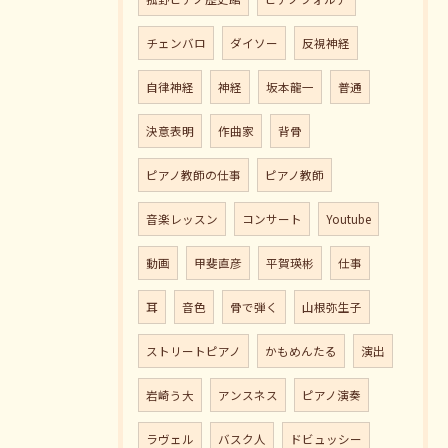
チェンバロ
ダイソー
反視神経
自律神経
神経
坂本龍一
普通
決意表明
作曲家
背骨
ピアノ教師の仕事
ピアノ教師
音楽レッスン
コンサート
Youtube
動画
甲斐直彦
平賀瑛彬
仕事
耳
音色
骨で弾く
山根弥生子
ストリートピアノ
かもめんたる
演出
岩崎う大
アンスネス
ピアノ演奏
ラヴェル
バスク人
ドビュッシー