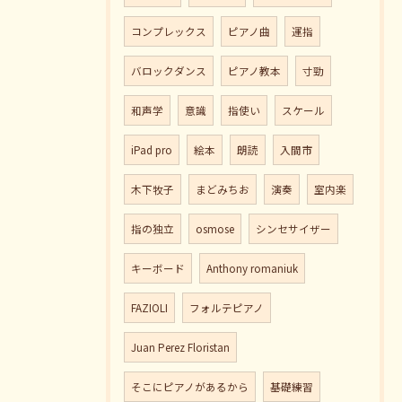
コンプレックス
ピアノ曲
運指
バロックダンス
ピアノ教本
寸勁
和声学
意識
指使い
スケール
iPad pro
絵本
朗読
入間市
木下牧子
まどみちお
演奏
室内楽
指の独立
osmose
シンセサイザー
キーボード
Anthony romaniuk
FAZIOLI
フォルテピアノ
Juan Perez Floristan
そこにピアノがあるから
基礎練習