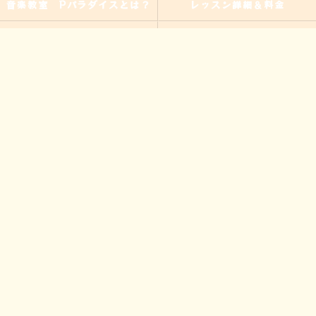
音楽教室 Pパラダイスとは？
レッスン詳細＆料金
演奏、ワークショップなどのご
当教室の特徴
依頼
入間の音楽教室
習い事
非認知能力
ピアノ
のらピアニストわたなべよし美
フォトギャラリー
とは
皆様からの声
アクセス
ブログ
お問い合わせ
プライバシーポリシー
サイトマップ