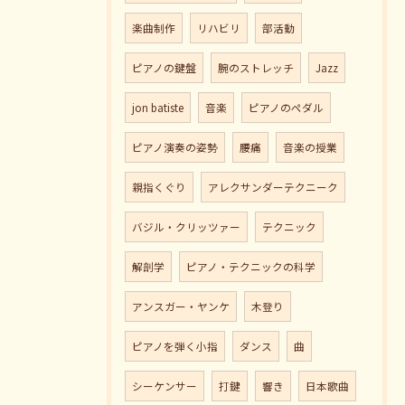
楽曲制作
リハビリ
部活動
ピアノの鍵盤
腕のストレッチ
Jazz
jon batiste
音楽
ピアノのペダル
ピアノ演奏の姿勢
腰痛
音楽の授業
親指くぐり
アレクサンダーテクニーク
バジル・クリッツァー
テクニック
解剖学
ピアノ・テクニックの科学
アンスガー・ヤンケ
木登り
ピアノを弾く小指
ダンス
曲
シーケンサー
打鍵
響き
日本歌曲