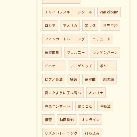
チャイコフスキーコンクール
Van cliburn
ロシア
アメリカ
架け橋
世界平和
フィンガートレーニング
エチュード
練習曲集
ツェルニー
ランゲンハーン
ドホナーニ
アルゲリッチ
ポリーニ
ピアノ奏法
練習
練習曲
親の顔
育てたように子は育つ
オカリナ
声楽コンサート
歌うこと
呼吸法
復習
動画撮影
オンライン
リズムトレーニング
打ち込み