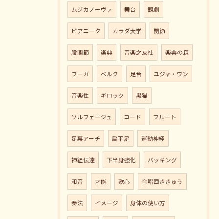
ムジカノーヴァ
舞台
観劇
ピアニーク
カラダ大学
関節
股関節
楽典
音楽之友社
楽典の森
フーガ
ベルク
足台
ユジャ・ワン
音楽性
ギロック
黒猫
ソルフェージュ
コード
フルート
足裏アーチ
扁平足
運動神経
神経伝達
下半身強化
バッキング
和音
才能
歌心
合唱団ききゅう
奏法
イメージ
身体の使い方