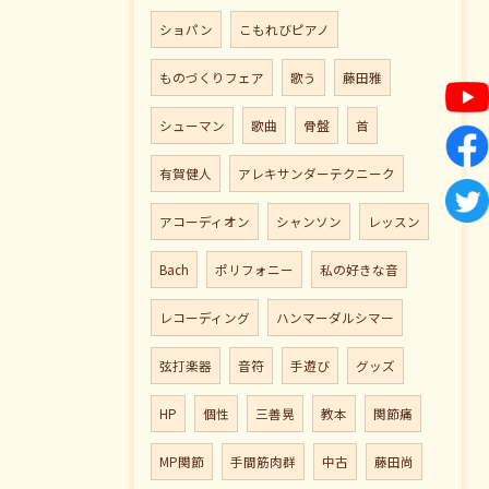
ショパン
こもれびピアノ
ものづくりフェア
歌う
藤田雅
シューマン
歌曲
骨盤
首
有賀健人
アレキサンダーテクニーク
アコーディオン
シャンソン
レッスン
Bach
ポリフォニー
私の好きな音
レコーディング
ハンマーダルシマー
弦打楽器
音符
手遊び
グッズ
HP
個性
三善晃
教本
関節痛
MP関節
手間筋肉群
中古
藤田尚