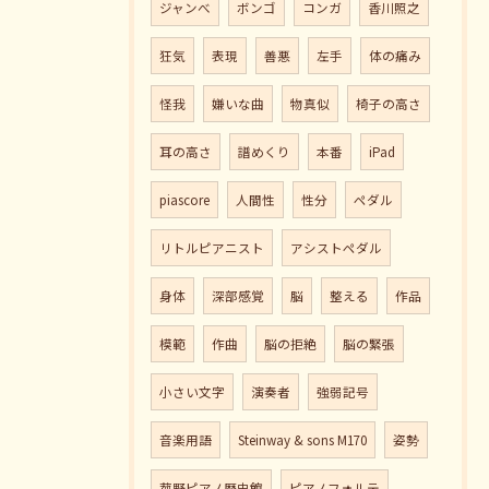
ジャンべ
ボンゴ
コンガ
香川照之
狂気
表現
善悪
左手
体の痛み
怪我
嫌いな曲
物真似
椅子の高さ
耳の高さ
譜めくり
本番
iPad
piascore
人間性
性分
ペダル
リトルピアニスト
アシストペダル
身体
深部感覚
脳
整える
作品
模範
作曲
脳の拒絶
脳の緊張
小さい文字
演奏者
強弱記号
音楽用語
Steinway & sons M170
姿勢
菰野ピアノ歴史館
ピアノフォルテ