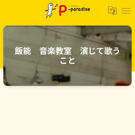
飯能 音楽教室 演じて歌う
こと