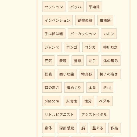
セッション
バッハ
平均律
インベンション
鍵盤楽器
虫様筋
手は卵は嘘
パーカッション
カホン
ジャンべ
ボンゴ
コンガ
香川照之
狂気
表現
善悪
左手
体の痛み
怪我
嫌いな曲
物真似
椅子の高さ
耳の高さ
譜めくり
本番
iPad
piascore
人間性
性分
ペダル
リトルピアニスト
アシストペダル
身体
深部感覚
脳
整える
作品