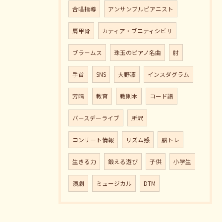
合唱指導
アンサンブルピアニスト
肩甲骨
カティア・ブニティシビリ
ブラームス
珠玉のピアノ名曲
肘
手首
SNS
大野凛
インスダグラム
芳晴
教育
教則本
コード譜
バースデーライブ
所沢
コンサート情報
リズム感
脳トレ
生きる力
鍛える遊び
子供
小学生
演劇
ミュージカル
DTM