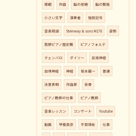
模範
作曲
脳の拒絶
脳の緊張
小さい文字
演奏者
強弱記号
音楽用語
Steinway & sons M170
姿勢
菰野ピアノ歴史館
ピアノフォルテ
チェンバロ
ダイソー
反視神経
自律神経
神経
坂本龍一
普通
決意表明
作曲家
背骨
ピアノ教師の仕事
ピアノ教師
音楽レッスン
コンサート
Youtube
動画
甲斐直彦
平賀瑛彬
仕事