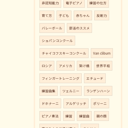
非認知能力
電子ピアノ
練習の仕方
育て方
子ども
赤ちゃん
反射力
バレーボール
部活のススメ
ショパンコンクール
チャイコフスキーコンクール
Van cliburn
ロシア
アメリカ
架け橋
世界平和
フィンガートレーニング
エチュード
練習曲集
ツェルニー
ランゲンハーン
ドホナーニ
アルゲリッチ
ポリーニ
ピアノ奏法
練習
練習曲
親の顔