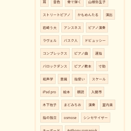
耳
音色
骨で弾く
山根弥生子
ストリートピアノ
かもめんたる
演出
岩崎う大
アンスネス
ピアノ演奏
ラヴェル
バスク人
ドビュッシー
コンプレックス
ピアノ曲
運指
バロックダンス
ピアノ教本
寸勁
和声学
意識
指使い
スケール
iPad pro
絵本
朗読
入間市
木下牧子
まどみちお
演奏
室内楽
指の独立
osmose
シンセサイザー
キーボード
Anthony romaniuk