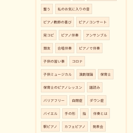
整う
私のお気に入りの音
ピアノ教師の喜び
ピアノコンサート
完コピ
ピアノ伴奏
アンサンブル
類友
合唱伴奏
ピアノで伴奏
子供の習い事
コロナ
子供ミュージカル
演劇理論
保育士
保育士のピアノレッスン
譜読み
バリアフリー
自閉症
ダウン症
バイエル
手の形
指
伴奏とは
駅ピアノ
カフェピアノ
発表会