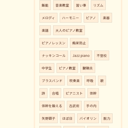
飯能
音楽教室
習い事
リズム
メロディ
ハーモニー
ピアノ
楽器
楽譜
大人のピアノ教室
ピアノレッスン
痴呆防止
ナッキンコール
Jazz piano
不登校
中学生
ピアノ教室
腱鞘炎
ブラスバンド
吹奏楽
呼吸
歌
詩
合唱
ピアニスト
体幹
体幹を鍛える
古武術
手の内
矢野顕子
ほぼ日
バイオリン
脱力