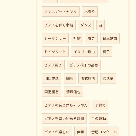
アンスガー・ヤンケ
木登り
ピアノを弾く小指
ダンス
曲
シーケンサー
打鍵
響き
日本歌曲
ドイツリート
イタリア歌曲
椅子
ピアノ椅子
ピアノ椅子の高さ
川口成彦
胸郭
腹式呼吸
肺活量
固定概念
清塚信也
ピアノの音全然ちゃうやん
子育て
ピアノを習い始める時期
手の運動
ピアノが楽しい
伴奏
合唱コンクール