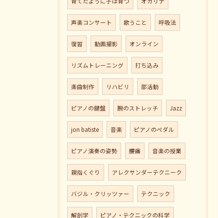
育てたように子は育つ
オカリナ
声楽コンサート
歌うこと
呼吸法
復習
動画撮影
オンライン
リズムトレーニング
打ち込み
楽曲制作
リハビリ
部活動
ピアノの鍵盤
腕のストレッチ
Jazz
jon batiste
音楽
ピアノのペダル
ピアノ演奏の姿勢
腰痛
音楽の授業
親指くぐり
アレクサンダーテクニーク
バジル・クリッツァー
テクニック
解剖学
ピアノ・テクニックの科学