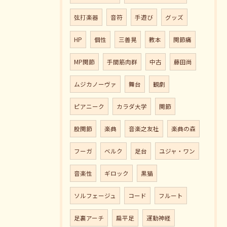
弦打楽器
音符
手遊び
グッズ
HP
個性
三善晃
教本
関節痛
MP関節
手間筋肉群
中古
藤田尚
ムジカノーヴァ
舞台
観劇
ピアニーク
カラダ大学
関節
股関節
楽典
音楽之友社
楽典の森
フーガ
ベルク
足台
ユジャ・ワン
音楽性
ギロック
黒猫
ソルフェージュ
コード
フルート
足裏アーチ
扁平足
運動神経