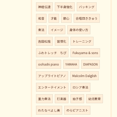
神経伝達
下半身強化
バッキング
和音
才能
歌心
合唱団ききゅう
奏法
イメージ
身体の使い方
吉田松陰
習慣化
トレーニング
ふわトレッチ ちぴ
Fukuyama & sons
oohashi piano
YAMAHA
DIAPASON
アップライトピアノ
Malcolm Dalglish
エンターテイメント
ロシア奏法
重力奏法
打楽器
拍子感
幼児教育
わたなべよし美
のらピアニスト