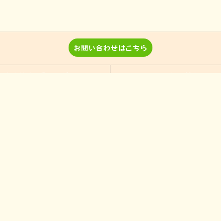
お問い合わせはこちら
音楽教室 Pパラダイスとは？
レッスン詳細＆料金
演奏、ワークショップなどのご
当教室の特徴
依頼
入間の音楽教室
習い事
非認知能力
ピアノ
のらピアニストわたなべよし美
フォトギャラリー
とは
皆様からの声
アクセス