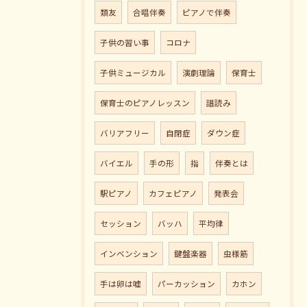
類友
合唱伴奏
ピアノで伴奏
子供の習い事
コロナ
子供ミュージカル
演劇理論
保育士
保育士のピアノレッスン
譜読み
バリアフリー
自閉症
ダウン症
バイエル
手の形
指
伴奏とは
駅ピアノ
カフェピアノ
発表会
セッション
バッハ
平均律
インベンション
鍵盤楽器
虫様筋
手は卵は嘘
パーカッション
カホン