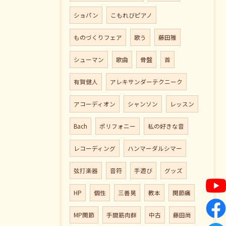
ショパン
こもれびピアノ
ものづくりフェア
歌う
藤田雅
シューマン
歌曲
骨盤
首
有賀健人
アレキサンダーテクニーク
アコーディオン
シャンソン
レッスン
Bach
ポリフォニー
私の好きな音
レコーディング
ハンマーダルシマー
弦打楽器
音符
手遊び
グッズ
HP
個性
三善晃
教本
関節痛
MP関節
手間筋肉群
中古
藤田尚