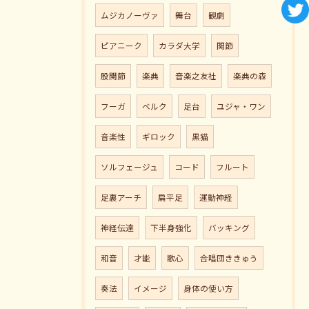
ムジカノーヴァ
舞台
観劇
ピアニーク
カラダ大学
関節
股関節
楽典
音楽之友社
楽典の森
フーガ
ベルク
足台
ユジャ・ワン
音楽性
ギロック
黒猫
ソルフェージュ
コード
フルート
足裏アーチ
扁平足
運動神経
神経伝達
下半身強化
バッキング
和音
才能
歌心
合唱団ききゅう
奏法
イメージ
身体の使い方