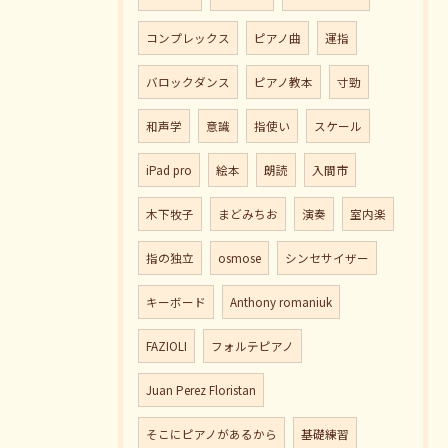
コンプレックス
ピアノ曲
運指
バロックダンス
ピアノ教本
寸勁
和声学
意識
指使い
スケール
iPad pro
絵本
朗読
入間市
木下牧子
まどみちお
演奏
室内楽
指の独立
osmose
シンセサイザー
キーボード
Anthony romaniuk
FAZIOLI
フォルテピアノ
Juan Perez Floristan
そこにピアノがあるから
基礎練習