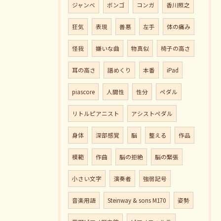
ジャンべ
ボンゴ
コンガ
香川照之
狂気
表現
善悪
左手
体の痛み
怪我
嫌いな曲
物真似
椅子の高さ
耳の高さ
譜めくり
本番
iPad
piascore
人間性
性分
ペダル
リトルピアニスト
アシストペダル
身体
深部感覚
脳
整える
作品
模範
作曲
脳の拒絶
脳の緊張
小さい文字
演奏者
強弱記号
音楽用語
Steinway & sons M170
姿勢