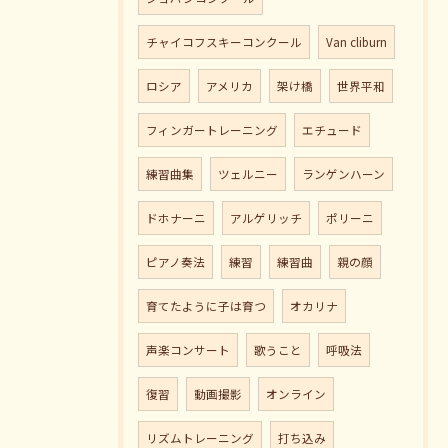
チャイコフスキーコンクール
Van cliburn
ロシア
アメリカ
架け橋
世界平和
フィンガートレーニング
エチュード
練習曲集
ツェルニー
ランゲンハーン
ドホナーニ
アルゲリッチ
ポリーニ
ピアノ奏法
練習
練習曲
親の顔
育てたように子は育つ
オカリナ
声楽コンサート
歌うこと
呼吸法
復習
動画撮影
オンライン
リズムトレーニング
打ち込み