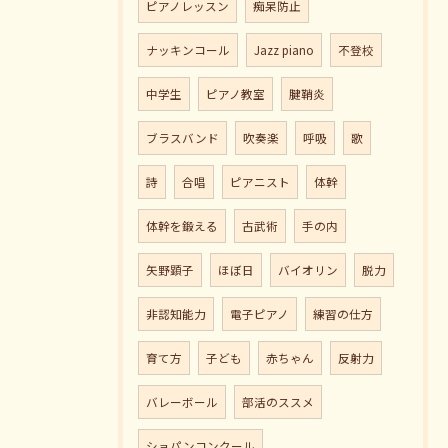
ピアノレッスン
痴呆防止
ナッキンコール
Jazz piano
不登校
中学生
ピアノ教室
腱鞘炎
ブラスバンド
吹奏楽
呼吸
歌
詩
合唱
ピアニスト
体幹
体幹を鍛える
古武術
手の内
矢野顕子
ほぼ日
バイオリン
脱力
非認知能力
電子ピアノ
練習の仕方
育て方
子ども
赤ちゃん
反射力
バレーボール
部活のススメ
ショパンコンクール