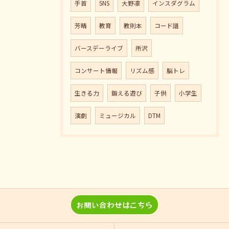
手首
SNS
大野凛
インスダグラム
芳晴
教育
教則本
コード譜
バースデーライブ
所沢
コンサート情報
リズム感
脳トレ
生きる力
鍛える遊び
子供
小学生
演劇
ミュージカル
DTM
お問い合わせはこちら