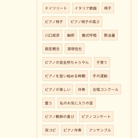
ドイツリート
イタリア歌曲
椅子
ピアノ椅子
ピアノ椅子の高さ
川口成彦
胸郭
腹式呼吸
肺活量
固定概念
清塚信也
ピアノの音全然ちゃうやん
子育て
ピアノを習い始める時期
手の運動
ピアノが楽しい
伴奏
合唱コンクール
整う
私のお気に入りの音
ピアノ教師の喜び
ピアノコンサート
完コピ
ピアノ伴奏
アンサンブル