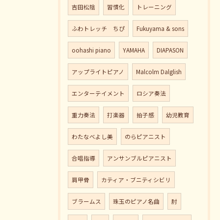
吉田松陰
習慣化
トレーニング
ふわトレッチ ちぴ
Fukuyama & sons
oohashi piano
YAMAHA
DIAPASON
アップライトピアノ
Malcolm Dalglish
エンターテイメント
ロシア奏法
重力奏法
打楽器
拍子感
幼児教育
わたなべよし美
のらピアニスト
合唱指導
アンサンブルピアニスト
肩甲骨
カティア・ブニティシビリ
ブラームス
珠玉のピアノ名曲
肘