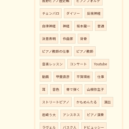
菰野ピアノ歴史館
ピアノフォルテ
チェンバロ
ダイソー
反視神経
自律神経
神経
坂本龍一
普通
決意表明
作曲家
背骨
ピアノ教師の仕事
ピアノ教師
音楽レッスン
コンサート
Youtube
動画
甲斐直彦
平賀瑛彬
仕事
耳
音色
骨で弾く
山根弥生子
ストリートピアノ
かもめんたる
演出
岩崎う大
アンスネス
ピアノ演奏
ラヴェル
バスク人
ドビュッシー