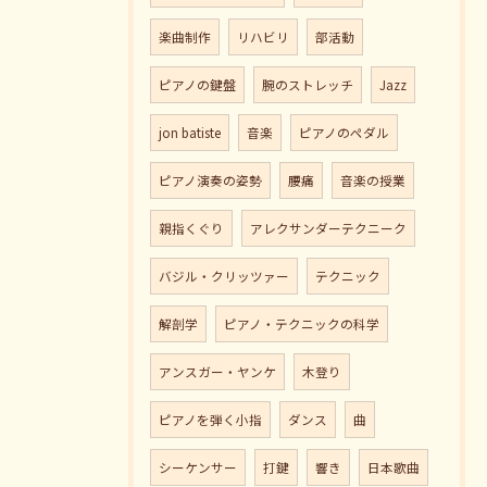
楽曲制作
リハビリ
部活動
ピアノの鍵盤
腕のストレッチ
Jazz
jon batiste
音楽
ピアノのペダル
ピアノ演奏の姿勢
腰痛
音楽の授業
親指くぐり
アレクサンダーテクニーク
バジル・クリッツァー
テクニック
解剖学
ピアノ・テクニックの科学
アンスガー・ヤンケ
木登り
ピアノを弾く小指
ダンス
曲
シーケンサー
打鍵
響き
日本歌曲