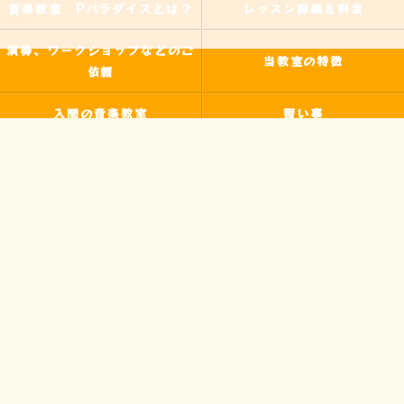
音楽教室 Pパラダイスとは？
レッスン詳細＆料金
演奏、ワークショップなどのご
当教室の特徴
依頼
入間の音楽教室
習い事
非認知能力
ピアノ
のらピアニストわたなべよし美
フォトギャラリー
とは
皆様からの声
アクセス
ブログ
お問い合わせ
プライバシーポリシー
サイトマップ