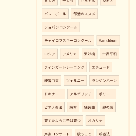
育て方
子ども
赤ちゃん
反射力
バレーボール
部活のススメ
ショパンコンクール
チャイコフスキーコンクール
Van cliburn
ロシア
アメリカ
架け橋
世界平和
フィンガートレーニング
エチュード
練習曲集
ツェルニー
ランゲンハーン
ドホナーニ
アルゲリッチ
ポリーニ
ピアノ奏法
練習
練習曲
親の顔
育てたように子は育つ
オカリナ
声楽コンサート
歌うこと
呼吸法