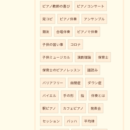
ピアノ教師の喜び
ピアノコンサート
完コピ
ピアノ伴奏
アンサンブル
類友
合唱伴奏
ピアノで伴奏
子供の習い事
コロナ
子供ミュージカル
演劇理論
保育士
保育士のピアノレッスン
譜読み
バリアフリー
自閉症
ダウン症
バイエル
手の形
指
伴奏とは
駅ピアノ
カフェピアノ
発表会
セッション
バッハ
平均律