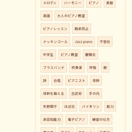
メロディ
ハーモニー
ピアノ
楽器
楽譜
大人のピアノ教室
ピアノレッスン
痴呆防止
ナッキンコール
Jazz piano
不登校
中学生
ピアノ教室
腱鞘炎
ブラスバンド
吹奏楽
呼吸
歌
詩
合唱
ピアニスト
体幹
体幹を鍛える
古武術
手の内
矢野顕子
ほぼ日
バイオリン
脱力
非認知能力
電子ピアノ
練習の仕方