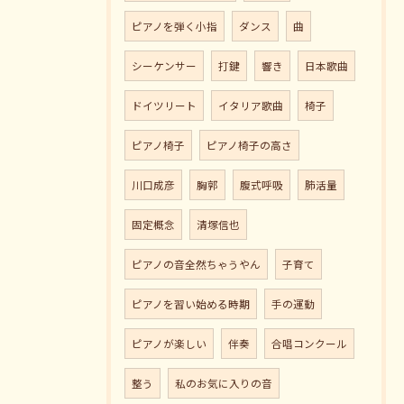
ピアノを弾く小指
ダンス
曲
シーケンサー
打鍵
響き
日本歌曲
ドイツリート
イタリア歌曲
椅子
ピアノ椅子
ピアノ椅子の高さ
川口成彦
胸郭
腹式呼吸
肺活量
固定概念
清塚信也
ピアノの音全然ちゃうやん
子育て
ピアノを習い始める時期
手の運動
ピアノが楽しい
伴奏
合唱コンクール
整う
私のお気に入りの音