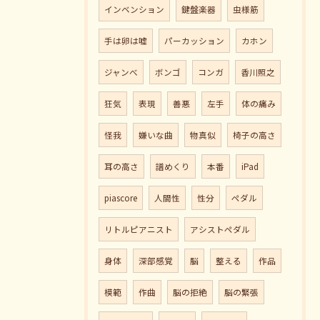
インベンション
鍵盤楽器
虫様筋
手は卵は嘘
パーカッション
カホン
ジャンべ
ボンゴ
コンガ
香川照之
狂気
表現
善悪
左手
体の痛み
怪我
嫌いな曲
物真似
椅子の高さ
耳の高さ
譜めくり
本番
iPad
piascore
人間性
性分
ペダル
リトルピアニスト
アシストペダル
身体
深部感覚
脳
整える
作品
模範
作曲
脳の拒絶
脳の緊張