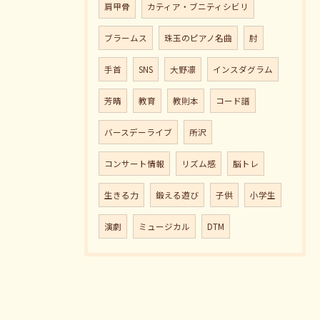
肩甲骨
カティア・ブニティシビリ
ブラームス
珠玉のピアノ名曲
肘
手首
SNS
大野凛
インスダグラム
芳晴
教育
教則本
コード譜
バースデーライブ
所沢
コンサート情報
リズム感
脳トレ
生きる力
鍛える遊び
子供
小学生
演劇
ミュージカル
DTM