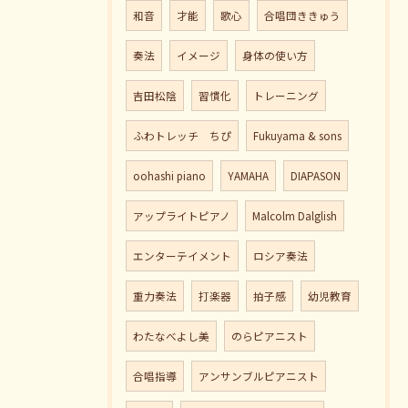
和音
才能
歌心
合唱団ききゅう
奏法
イメージ
身体の使い方
吉田松陰
習慣化
トレーニング
ふわトレッチ ちぴ
Fukuyama & sons
oohashi piano
YAMAHA
DIAPASON
アップライトピアノ
Malcolm Dalglish
エンターテイメント
ロシア奏法
重力奏法
打楽器
拍子感
幼児教育
わたなべよし美
のらピアニスト
合唱指導
アンサンブルピアニスト