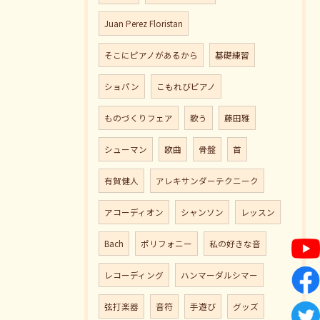
Juan Perez Floristan
そこにピアノがあるから
基礎練習
ショパン
こもれびピアノ
ものづくりフェア
歌う
藤田雅
シューマン
歌曲
骨盤
首
有賀健人
アレキサンダーテクニーク
アコーディオン
シャンソン
レッスン
Bach
ポリフォニー
私の好きな音
レコーディング
ハンマーダルシマー
弦打楽器
音符
手遊び
グッズ