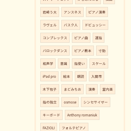
岩崎う大
アンスネス
ピアノ演奏
ラヴェル
バスク人
ドビュッシー
コンプレックス
ピアノ曲
運指
バロックダンス
ピアノ教本
寸勁
和声学
意識
指使い
スケール
iPad pro
絵本
朗読
入間市
木下牧子
まどみちお
演奏
室内楽
指の独立
osmose
シンセサイザー
キーボード
Anthony romaniuk
FAZIOLI
フォルテピアノ