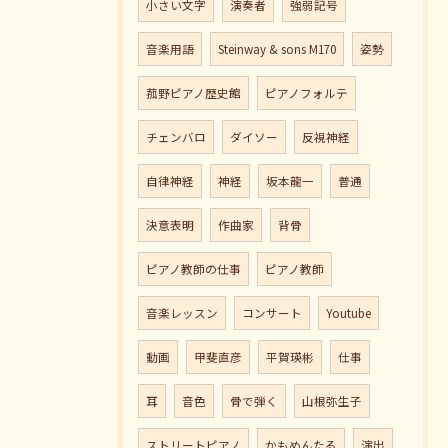
小さい文字
演奏者
強弱記号
音楽用語
Steinway & sons M170
姿勢
菰野ピアノ歴史館
ピアノフォルテ
チェンバロ
ダイソー
反視神経
自律神経
神経
坂本龍一
普通
決意表明
作曲家
背骨
ピアノ教師の仕事
ピアノ教師
音楽レッスン
コンサート
Youtube
動画
甲斐直彦
平賀瑛彬
仕事
耳
音色
骨で弾く
山根弥生子
ストリートピアノ
かもめんたる
演出