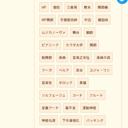
HP
個性
三善晃
教本
関節痛
MP関節
手間筋肉群
中古
藤田尚
ムジカノーヴァ
舞台
観劇
ピアニーク
カラダ大学
関節
股関節
楽典
音楽之友社
楽典の森
フーガ
ベルク
足台
ユジャ・ワン
音楽性
ギロック
黒猫
ソルフェージュ
コード
フルート
足裏アーチ
扁平足
運動神経
神経伝達
下半身強化
バッキング