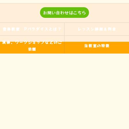
お問い合わせはこちら
音楽教室 Pパラダイスとは？
レッスン詳細＆料金
演奏、ワークショップなどのご
当教室の特徴
依頼
入間の音楽教室
習い事
非認知能力
ピアノ
のらピアニストわたなべよし美
フォトギャラリー
とは
皆様からの声
アクセス
ブログ
お問い合わせ