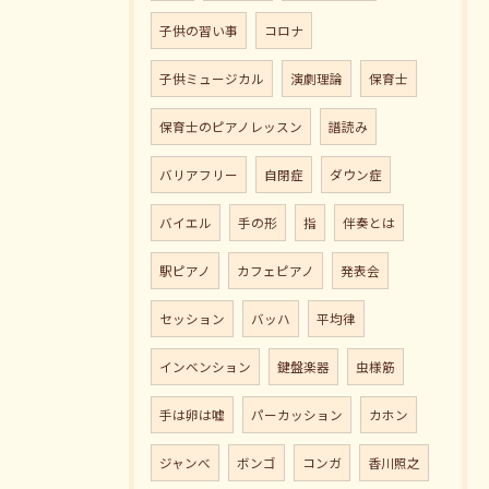
子供の習い事
コロナ
子供ミュージカル
演劇理論
保育士
保育士のピアノレッスン
譜読み
バリアフリー
自閉症
ダウン症
バイエル
手の形
指
伴奏とは
駅ピアノ
カフェピアノ
発表会
セッション
バッハ
平均律
インベンション
鍵盤楽器
虫様筋
手は卵は嘘
パーカッション
カホン
ジャンべ
ボンゴ
コンガ
香川照之