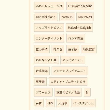
ふわトレッチ ちぴ
Fukuyama & sons
oohashi piano
YAMAHA
DIAPASON
アップライトピアノ
Malcolm Dalglish
エンターテイメント
ロシア奏法
重力奏法
打楽器
拍子感
幼児教育
わたなべよし美
のらピアニスト
合唱指導
アンサンブルピアニスト
肩甲骨
カティア・ブニティシビリ
ブラームス
珠玉のピアノ名曲
肘
手首
SNS
大野凛
インスダグラム