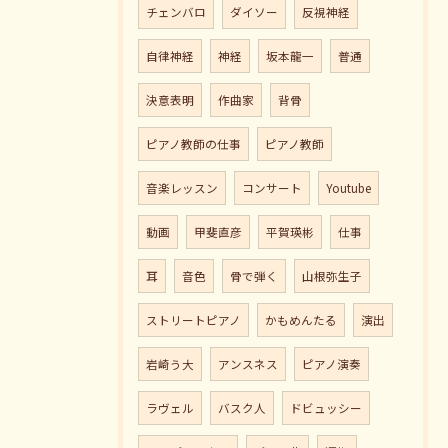
チェンバロ
ダイソー
反視神経
自律神経
神経
坂本龍一
普通
決意表明
作曲家
背骨
ピアノ教師の仕事
ピアノ教師
音楽レッスン
コンサート
Youtube
動画
甲斐直彦
平賀瑛彬
仕事
耳
音色
骨で弾く
山根弥生子
ストリートピアノ
かもめんたる
演出
岩崎う大
アンスネス
ピアノ演奏
ラヴェル
バスク人
ドビュッシー