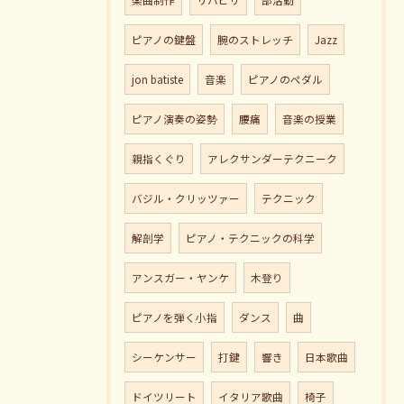
楽曲制作
リハビリ
部活動
ピアノの鍵盤
腕のストレッチ
Jazz
jon batiste
音楽
ピアノのペダル
ピアノ演奏の姿勢
腰痛
音楽の授業
親指くぐり
アレクサンダーテクニーク
バジル・クリッツァー
テクニック
解剖学
ピアノ・テクニックの科学
アンスガー・ヤンケ
木登り
ピアノを弾く小指
ダンス
曲
シーケンサー
打鍵
響き
日本歌曲
ドイツリート
イタリア歌曲
椅子