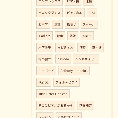
コンプレックス
ピアノ曲
運指
バロックダンス
ピアノ教本
寸勁
和声学
意識
指使い
スケール
iPad pro
絵本
朗読
入間市
木下牧子
まどみちお
演奏
室内楽
指の独立
osmose
シンセサイザー
キーボード
Anthony romaniuk
FAZIOLI
フォルテピアノ
Juan Perez Floristan
そこにピアノがあるから
基礎練習
ショパン
こもれびピアノ