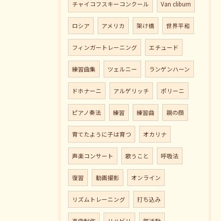
チャイコフスキーコンクール
Van cliburn
ロシア
アメリカ
架け橋
世界平和
フィンガートレーニング
エチュード
練習曲集
ツェルニー
ランゲンハーン
ドホナーニ
アルゲリッチ
ポリーニ
ピアノ奏法
練習
練習曲
親の顔
育てたように子は育つ
オカリナ
声楽コンサート
歌うこと
呼吸法
復習
動画撮影
オンライン
リズムトレーニング
打ち込み