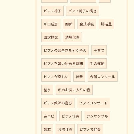
ピアノ椅子
ピアノ椅子の高さ
川口成彦
胸郭
腹式呼吸
肺活量
固定概念
清塚信也
ピアノの音全然ちゃうやん
子育て
ピアノを習い始める時期
手の運動
ピアノが楽しい
伴奏
合唱コンクール
整う
私のお気に入りの音
ピアノ教師の喜び
ピアノコンサート
完コピ
ピアノ伴奏
アンサンブル
類友
合唱伴奏
ピアノで伴奏