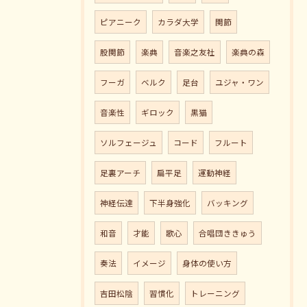
ピアニーク
カラダ大学
関節
股関節
楽典
音楽之友社
楽典の森
フーガ
ベルク
足台
ユジャ・ワン
音楽性
ギロック
黒猫
ソルフェージュ
コード
フルート
足裏アーチ
扁平足
運動神経
神経伝達
下半身強化
バッキング
和音
才能
歌心
合唱団ききゅう
奏法
イメージ
身体の使い方
吉田松陰
習慣化
トレーニング