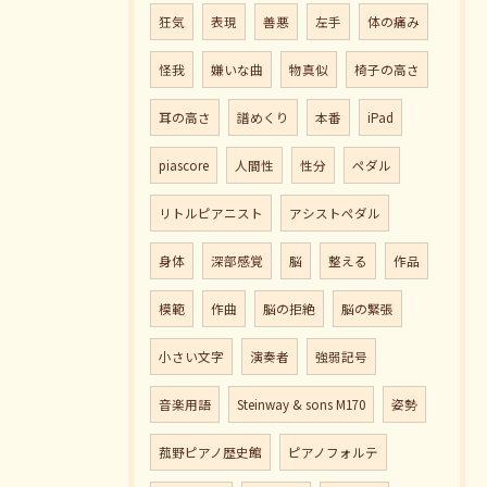
狂気
表現
善悪
左手
体の痛み
怪我
嫌いな曲
物真似
椅子の高さ
耳の高さ
譜めくり
本番
iPad
piascore
人間性
性分
ペダル
リトルピアニスト
アシストペダル
身体
深部感覚
脳
整える
作品
模範
作曲
脳の拒絶
脳の緊張
小さい文字
演奏者
強弱記号
音楽用語
Steinway & sons M170
姿勢
菰野ピアノ歴史館
ピアノフォルテ