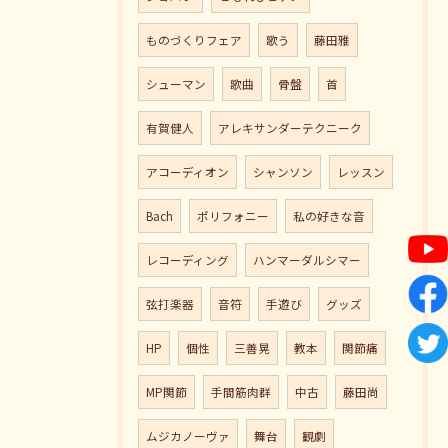
ものづくりフェア
歌う
藤田雅
シューマン
歌曲
骨盤
首
有賀健人
アレキサンダーテクニーク
アコーディオン
シャンソン
レッスン
Bach
ポリフォニー
私の好きな音
レコーディング
ハンマーダルシマー
弦打楽器
音符
手遊び
グッズ
HP
個性
三善晃
教本
関節痛
MP関節
手間筋肉群
中古
藤田尚
ムジカノーヴァ
舞台
観劇