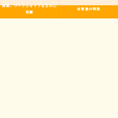
演奏、ワークショップなどのご
当教室の特徴
依頼
入間の音楽教室
習い事
非認知能力
ピアノ
のらピアニストわたなべよし美
フォトギャラリー
とは
皆様からの声
アクセス
ブログ
お問い合わせ
プライバシーポリシー
サイトマップ