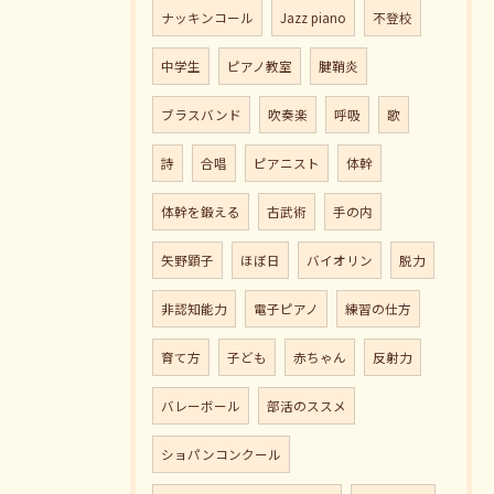
ナッキンコール
Jazz piano
不登校
中学生
ピアノ教室
腱鞘炎
ブラスバンド
吹奏楽
呼吸
歌
詩
合唱
ピアニスト
体幹
体幹を鍛える
古武術
手の内
矢野顕子
ほぼ日
バイオリン
脱力
非認知能力
電子ピアノ
練習の仕方
育て方
子ども
赤ちゃん
反射力
バレーボール
部活のススメ
ショパンコンクール