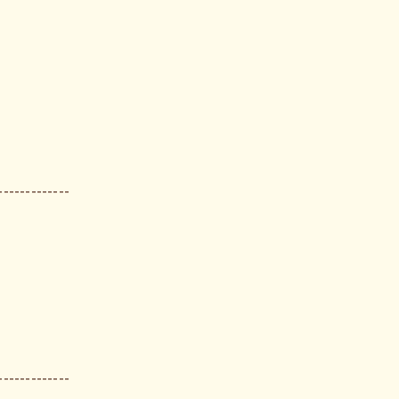
-------------
-------------