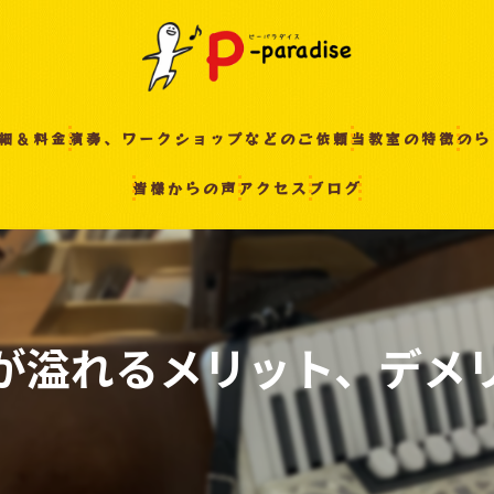
細＆料金
演奏、ワークショップなどのご依頼
当教室の特徴
のら
皆様からの声
アクセス
ブログ
入間の音楽教室
習い事
非認知能力
ピアノ
が溢れるメリット、デメ