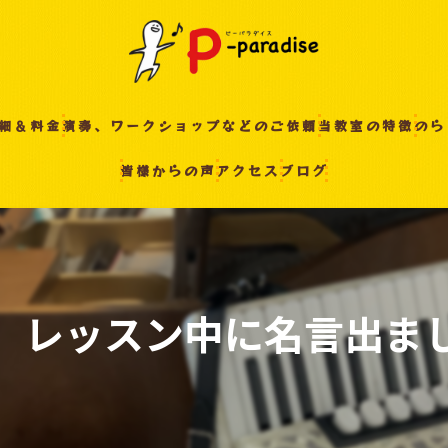
細＆料金
演奏、ワークショップなどのご依頼
当教室の特徴
のら
皆様からの声
アクセス
ブログ
入間の音楽教室
習い事
非認知能力
ピアノ
、レッスン中に名言出ま