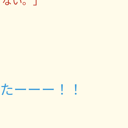
てない。」
したーーー！！