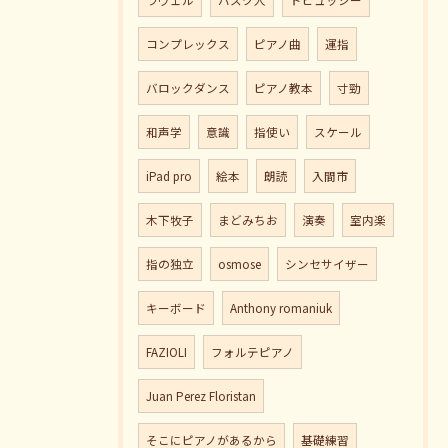
ラヴェル
バスク人
ドビュッシー
コンプレックス
ピアノ曲
運指
バロックダンス
ピアノ教本
寸勁
和声学
意識
指使い
スケール
iPad pro
絵本
朗読
入間市
木下牧子
まどみちお
演奏
室内楽
指の独立
osmose
シンセサイザー
キーボード
Anthony romaniuk
FAZIOLI
フォルテピアノ
Juan Perez Floristan
そこにピアノがあるから
基礎練習