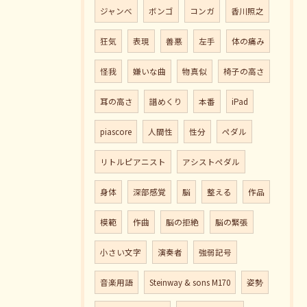
ジャンべ
ボンゴ
コンガ
香川照之
狂気
表現
善悪
左手
体の痛み
怪我
嫌いな曲
物真似
椅子の高さ
耳の高さ
譜めくり
本番
iPad
piascore
人間性
性分
ペダル
リトルピアニスト
アシストペダル
身体
深部感覚
脳
整える
作品
模範
作曲
脳の拒絶
脳の緊張
小さい文字
演奏者
強弱記号
音楽用語
Steinway & sons M170
姿勢