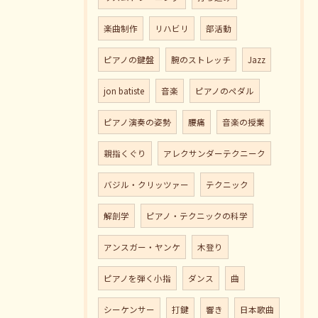
楽曲制作
リハビリ
部活動
ピアノの鍵盤
腕のストレッチ
Jazz
jon batiste
音楽
ピアノのペダル
ピアノ演奏の姿勢
腰痛
音楽の授業
親指くぐり
アレクサンダーテクニーク
バジル・クリッツァー
テクニック
解剖学
ピアノ・テクニックの科学
アンスガー・ヤンケ
木登り
ピアノを弾く小指
ダンス
曲
シーケンサー
打鍵
響き
日本歌曲