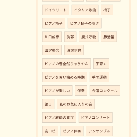
ドイツリート
イタリア歌曲
椅子
ピアノ椅子
ピアノ椅子の高さ
川口成彦
胸郭
腹式呼吸
肺活量
固定概念
清塚信也
ピアノの音全然ちゃうやん
子育て
ピアノを習い始める時期
手の運動
ピアノが楽しい
伴奏
合唱コンクール
整う
私のお気に入りの音
ピアノ教師の喜び
ピアノコンサート
完コピ
ピアノ伴奏
アンサンブル