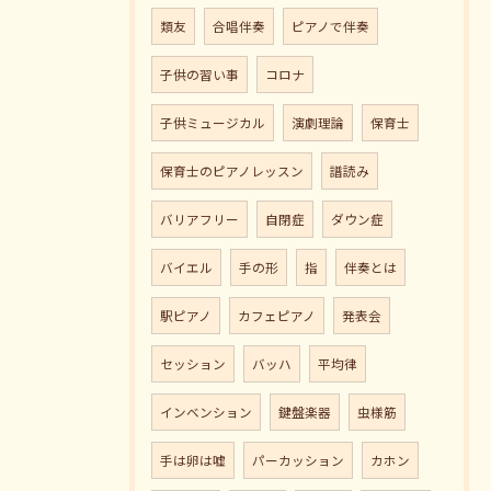
類友
合唱伴奏
ピアノで伴奏
子供の習い事
コロナ
子供ミュージカル
演劇理論
保育士
保育士のピアノレッスン
譜読み
バリアフリー
自閉症
ダウン症
バイエル
手の形
指
伴奏とは
駅ピアノ
カフェピアノ
発表会
セッション
バッハ
平均律
インベンション
鍵盤楽器
虫様筋
手は卵は嘘
パーカッション
カホン