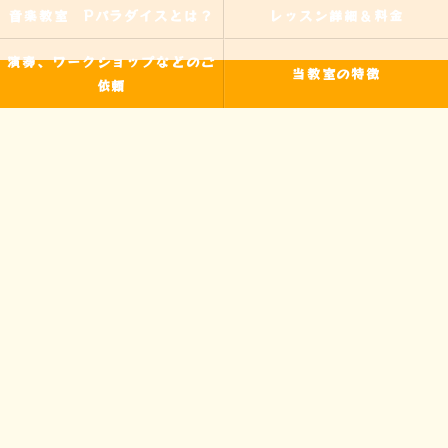
音楽教室 Pパラダイスとは？
レッスン詳細＆料金
演奏、ワークショップなどのご
当教室の特徴
依頼
入間の音楽教室
習い事
非認知能力
ピアノ
のらピアニストわたなべよし美
フォトギャラリー
とは
皆様からの声
アクセス
ブログ
お問い合わせ
プライバシーポリシー
サイトマップ