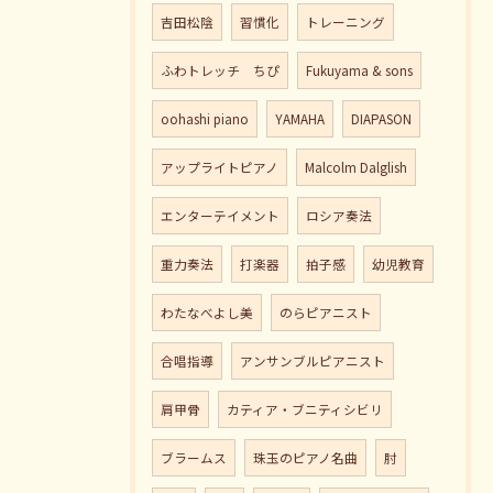
吉田松陰
習慣化
トレーニング
ふわトレッチ ちぴ
Fukuyama & sons
oohashi piano
YAMAHA
DIAPASON
アップライトピアノ
Malcolm Dalglish
エンターテイメント
ロシア奏法
重力奏法
打楽器
拍子感
幼児教育
わたなべよし美
のらピアニスト
合唱指導
アンサンブルピアニスト
肩甲骨
カティア・ブニティシビリ
ブラームス
珠玉のピアノ名曲
肘