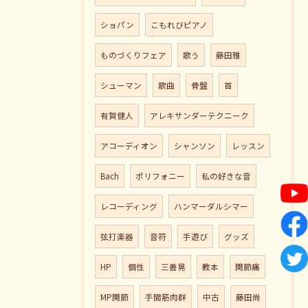
ショパン
こもれびピアノ
ものづくりフェア
歌う
藤田雅
シューマン
歌曲
骨盤
首
有賀健人
アレキサンダーテクニーク
アコーディオン
シャンソン
レッスン
Bach
ポリフォニー
私の好きな音
レコーディング
ハンマーダルシマー
弦打楽器
音符
手遊び
グッズ
HP
個性
三善晃
教本
関節痛
MP関節
手間筋肉群
中古
藤田尚