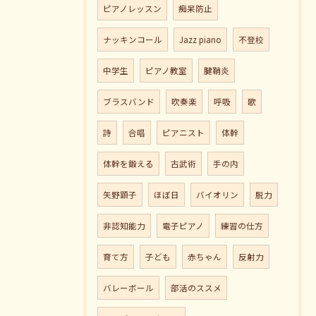
ピアノレッスン
痴呆防止
ナッキンコール
Jazz piano
不登校
中学生
ピアノ教室
腱鞘炎
ブラスバンド
吹奏楽
呼吸
歌
詩
合唱
ピアニスト
体幹
体幹を鍛える
古武術
手の内
矢野顕子
ほぼ日
バイオリン
脱力
非認知能力
電子ピアノ
練習の仕方
育て方
子ども
赤ちゃん
反射力
バレーボール
部活のススメ