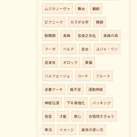
ムジカノーヴァ
舞台
観劇
ピアニーク
カラダ大学
関節
股関節
楽典
音楽之友社
楽典の森
フーガ
ベルク
足台
ユジャ・ワン
音楽性
ギロック
黒猫
ソルフェージュ
コード
フルート
足裏アーチ
扁平足
運動神経
神経伝達
下半身強化
バッキング
和音
才能
歌心
合唱団ききゅう
奏法
イメージ
身体の使い方