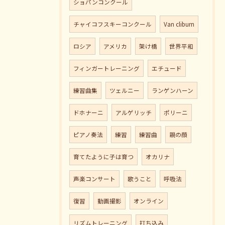
ショパンコンクール
チャイコフスキーコンクール
Van cliburn
ロシア
アメリカ
架け橋
世界平和
フィンガートレーニング
エチュード
練習曲集
ツェルニー
ランゲンハーン
ドホナーニ
アルゲリッチ
ポリーニ
ピアノ奏法
練習
練習曲
親の顔
育てたように子は育つ
オカリナ
声楽コンサート
歌うこと
呼吸法
復習
動画撮影
オンライン
リズムトレーニング
打ち込み