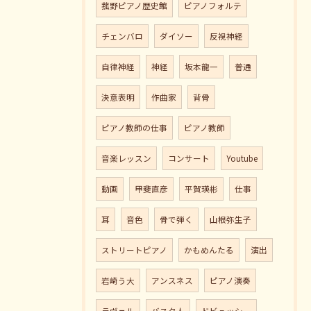
菰野ピアノ歴史館
ピアノフォルテ
チェンバロ
ダイソー
反視神経
自律神経
神経
坂本龍一
普通
決意表明
作曲家
背骨
ピアノ教師の仕事
ピアノ教師
音楽レッスン
コンサート
Youtube
動画
甲斐直彦
平賀瑛彬
仕事
耳
音色
骨で弾く
山根弥生子
ストリートピアノ
かもめんたる
演出
岩崎う大
アンスネス
ピアノ演奏