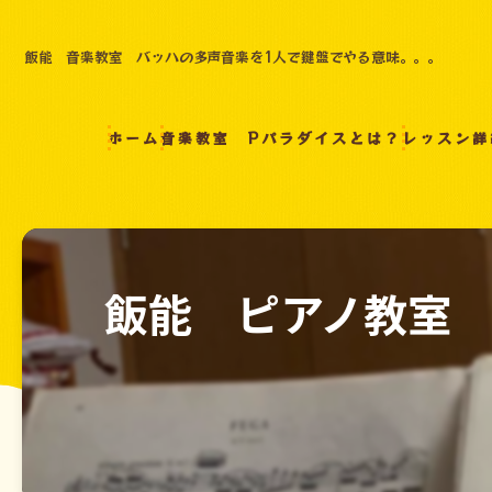
飯能 音楽教室 バッハの多声音楽を1人で鍵盤でやる意味。。。
ホーム
音楽教室 Pパラダイスとは？
レッスン詳
飯能 ピアノ教室