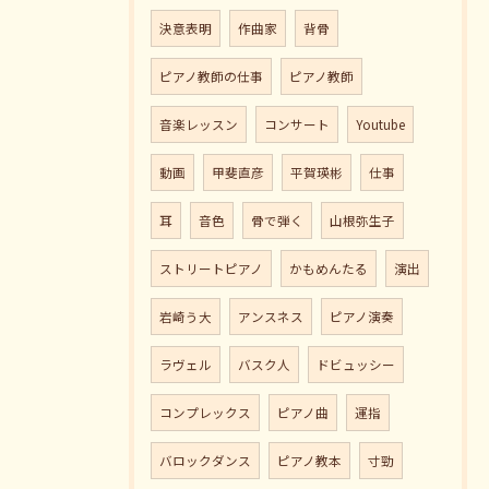
決意表明
作曲家
背骨
ピアノ教師の仕事
ピアノ教師
音楽レッスン
コンサート
Youtube
動画
甲斐直彦
平賀瑛彬
仕事
耳
音色
骨で弾く
山根弥生子
ストリートピアノ
かもめんたる
演出
岩崎う大
アンスネス
ピアノ演奏
ラヴェル
バスク人
ドビュッシー
コンプレックス
ピアノ曲
運指
バロックダンス
ピアノ教本
寸勁