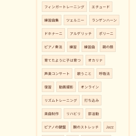
フィンガートレーニング
エチュード
練習曲集
ツェルニー
ランゲンハーン
ドホナーニ
アルゲリッチ
ポリーニ
ピアノ奏法
練習
練習曲
親の顔
育てたように子は育つ
オカリナ
声楽コンサート
歌うこと
呼吸法
復習
動画撮影
オンライン
リズムトレーニング
打ち込み
楽曲制作
リハビリ
部活動
ピアノの鍵盤
腕のストレッチ
Jazz