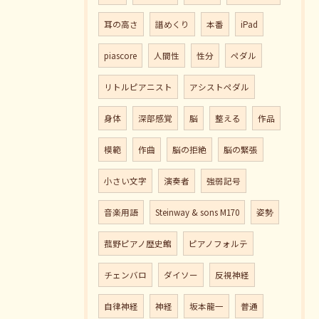
耳の高さ
譜めくり
本番
iPad
piascore
人間性
性分
ペダル
リトルピアニスト
アシストペダル
身体
深部感覚
脳
整える
作品
模範
作曲
脳の拒絶
脳の緊張
小さい文字
演奏者
強弱記号
音楽用語
Steinway & sons M170
姿勢
菰野ピアノ歴史館
ピアノフォルテ
チェンバロ
ダイソー
反視神経
自律神経
神経
坂本龍一
普通