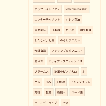
アップライトピアノ
Malcolm Dalglish
エンターテイメント
ロシア奏法
重力奏法
打楽器
拍子感
幼児教育
わたなべよし美
のらピアニスト
合唱指導
アンサンブルピアニスト
肩甲骨
カティア・ブニティシビリ
ブラームス
珠玉のピアノ名曲
肘
手首
SNS
大野凛
インスダグラム
芳晴
教育
教則本
コード譜
バースデーライブ
所沢