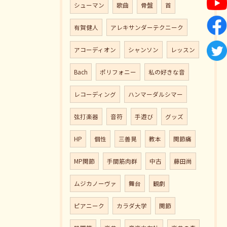
シューマン
歌曲
骨盤
首
有賀健人
アレキサンダーテクニーク
アコーディオン
シャンソン
レッスン
Bach
ポリフォニー
私の好きな音
レコーディング
ハンマーダルシマー
弦打楽器
音符
手遊び
グッズ
HP
個性
三善晃
教本
関節痛
MP関節
手間筋肉群
中古
藤田尚
ムジカノーヴァ
舞台
観劇
ピアニーク
カラダ大学
関節