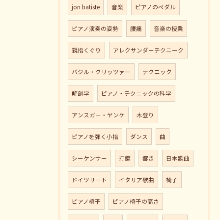
jon batiste
音楽
ピアノのペダル
ピアノ演奏の姿勢
腰痛
音楽の授業
親指くぐり
アレクサンダーテクニーク
バジル・クリッツァー
テクニック
解剖学
ピアノ・テクニックの科学
アンスガー・ヤンケ
木登り
ピアノを弾く小指
ダンス
曲
シーケンサー
打鍵
響き
日本歌曲
ドイツリート
イタリア歌曲
椅子
ピアノ椅子
ピアノ椅子の高さ