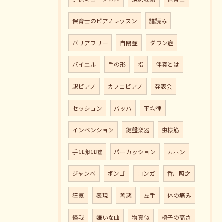
保育士のピアノレッスン
譜読み
バリアフリー
自閉症
ダウン症
バイエル
手の形
指
伴奏とは
駅ピアノ
カフェピアノ
発表会
セッション
バッハ
平均律
インベンション
鍵盤楽器
虫様筋
手は卵は嘘
パーカッション
カホン
ジャンべ
ボンゴ
コンガ
香川照之
狂気
表現
善悪
左手
体の痛み
怪我
嫌いな曲
物真似
椅子の高さ