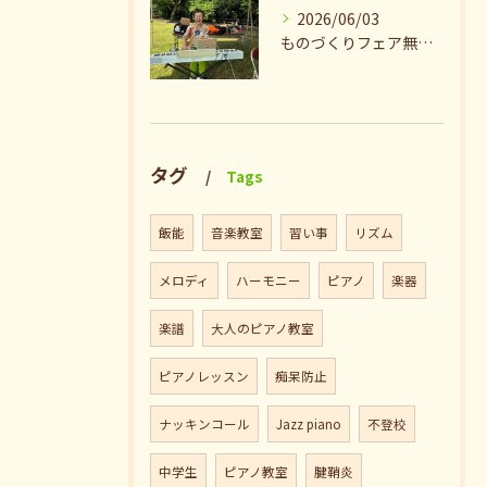
2026/06/03
ものづくりフェア無事終了♪ありがとうございました。
タグ
Tags
飯能
音楽教室
習い事
リズム
メロディ
ハーモニー
ピアノ
楽器
楽譜
大人のピアノ教室
ピアノレッスン
痴呆防止
ナッキンコール
Jazz piano
不登校
中学生
ピアノ教室
腱鞘炎