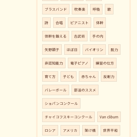
ブラスバンド
吹奏楽
呼吸
歌
詩
合唱
ピアニスト
体幹
体幹を鍛える
古武術
手の内
矢野顕子
ほぼ日
バイオリン
脱力
非認知能力
電子ピアノ
練習の仕方
育て方
子ども
赤ちゃん
反射力
バレーボール
部活のススメ
ショパンコンクール
チャイコフスキーコンクール
Van cliburn
ロシア
アメリカ
架け橋
世界平和