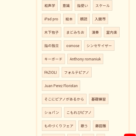
和声学
意識
指使い
スケール
iPad pro
絵本
朗読
入間市
木下牧子
まどみちお
演奏
室内楽
指の独立
osmose
シンセサイザー
キーボード
Anthony romaniuk
FAZIOLI
フォルテピアノ
Juan Perez Floristan
そこにピアノがあるから
基礎練習
ショパン
こもれびピアノ
ものづくりフェア
歌う
藤田雅