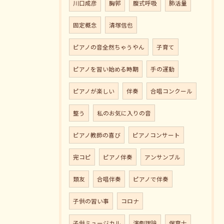
川口成彦
胸郭
腹式呼吸
肺活量
固定概念
清塚信也
ピアノの音全然ちゃうやん
子育て
ピアノを習い始める時期
手の運動
ピアノが楽しい
伴奏
合唱コンクール
整う
私のお気に入りの音
ピアノ教師の喜び
ピアノコンサート
完コピ
ピアノ伴奏
アンサンブル
類友
合唱伴奏
ピアノで伴奏
子供の習い事
コロナ
子供ミュージカル
演劇理論
保育士