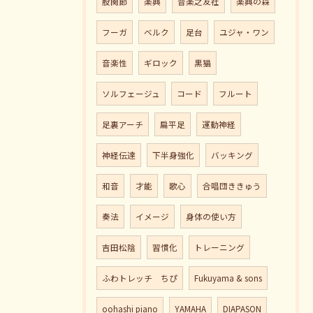
股関節
楽典
音楽之友社
楽典の森
フーガ
ベルク
足台
ユジャ・ワン
音楽性
ギロック
黒猫
ソルフェージュ
コード
フルート
足裏アーチ
扁平足
運動神経
神経伝達
下半身強化
バッキング
和音
才能
歌心
合唱団ききゅう
奏法
イメージ
身体の使い方
吉田松陰
習慣化
トレーニング
ふわトレッチ ちぴ
Fukuyama & sons
oohashi piano
YAMAHA
DIAPASON