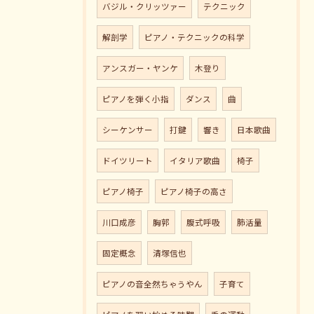
バジル・クリッツァー
テクニック
解剖学
ピアノ・テクニックの科学
アンスガー・ヤンケ
木登り
ピアノを弾く小指
ダンス
曲
シーケンサー
打鍵
響き
日本歌曲
ドイツリート
イタリア歌曲
椅子
ピアノ椅子
ピアノ椅子の高さ
川口成彦
胸郭
腹式呼吸
肺活量
固定概念
清塚信也
ピアノの音全然ちゃうやん
子育て