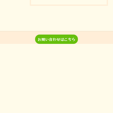
お問い合わせはこちら
音楽教室 Pパラダイスとは？
レッスン詳細＆料金
演奏、ワークショップなどのご
当教室の特徴
依頼
入間の音楽教室
習い事
非認知能力
ピアノ
のらピアニストわたなべよし美
フォトギャラリー
とは