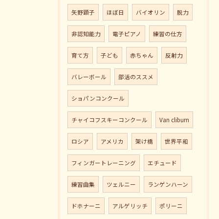
矢野顕子
ほぼ日
バイオリン
脱力
非認知能力
電子ピアノ
練習の仕方
育て方
子ども
赤ちゃん
反射力
バレーボール
部活のススメ
ショパンコンクール
チャイコフスキーコンクール
Van cliburn
ロシア
アメリカ
架け橋
世界平和
フィンガートレーニング
エチュード
練習曲集
ツェルニー
ランゲンハーン
ドホナーニ
アルゲリッチ
ポリーニ