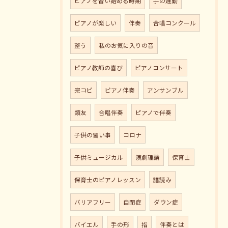
ピアノを習い始める時期
手の運動
ピアノが楽しい
伴奏
合唱コンクール
整う
私のお気に入りの音
ピアノ教師の喜び
ピアノコンサート
完コピ
ピアノ伴奏
アンサンブル
類友
合唱伴奏
ピアノで伴奏
子供の習い事
コロナ
子供ミュージカル
演劇理論
保育士
保育士のピアノレッスン
譜読み
バリアフリー
自閉症
ダウン症
バイエル
手の形
指
伴奏とは