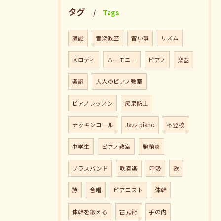
タグ
Tags
飯能
音楽教室
習い事
リズム
メロディ
ハーモニー
ピアノ
楽器
楽譜
大人のピアノ教室
ピアノレッスン
痴呆防止
ナッキンコール
Jazz piano
不登校
中学生
ピアノ教室
腱鞘炎
ブラスバンド
吹奏楽
呼吸
歌
詩
合唱
ピアニスト
体幹
体幹を鍛える
古武術
手の内