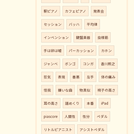
駅ピアノ
カフェピアノ
発表会
セッション
バッハ
平均律
インベンション
鍵盤楽器
虫様筋
手は卵は嘘
パーカッション
カホン
ジャンべ
ボンゴ
コンガ
香川照之
狂気
表現
善悪
左手
体の痛み
怪我
嫌いな曲
物真似
椅子の高さ
耳の高さ
譜めくり
本番
iPad
piascore
人間性
性分
ペダル
リトルピアニスト
アシストペダル