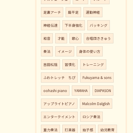
足裏アーチ
扁平足
運動神経
神経伝達
下半身強化
バッキング
和音
才能
歌心
合唱団ききゅう
奏法
イメージ
身体の使い方
吉田松陰
習慣化
トレーニング
ふわトレッチ ちぴ
Fukuyama & sons
oohashi piano
YAMAHA
DIAPASON
アップライトピアノ
Malcolm Dalglish
エンターテイメント
ロシア奏法
重力奏法
打楽器
拍子感
幼児教育