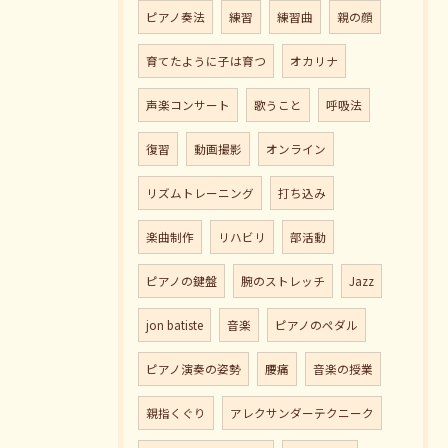
ピアノ奏法
練習
練習曲
親の顔
育てたように子は育つ
オカリナ
声楽コンサート
歌うこと
呼吸法
復習
動画撮影
オンライン
リズムトレーニング
打ち込み
楽曲制作
リハビリ
部活動
ピアノの鍵盤
腕のストレッチ
Jazz
jon batiste
音楽
ピアノのペダル
ピアノ演奏の姿勢
腰痛
音楽の授業
親指くぐり
アレクサンダーテクニーク