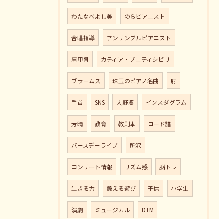
わたなべよし美
のらピアニスト
合唱指導
アンサンブルピアニスト
肩甲骨
カティア・ブニティシビリ
ブラームス
珠玉のピアノ名曲
肘
手首
SNS
大野凛
インスダグラム
芳晴
教育
教則本
コード譜
バースデーライブ
所沢
コンサート情報
リズム感
脳トレ
生きる力
鍛える遊び
子供
小学生
演劇
ミュージカル
DTM