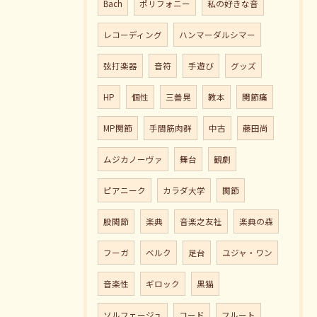
Bach
ポリフォニー
私の好きな音
レコーディング
ハンマーダルシマー
弦打楽器
音符
手遊び
グッズ
HP
個性
三善晃
教本
関節痛
MP関節
手間筋肉群
中古
藤田尚
ムジカノーヴァ
舞台
観劇
ピアニーク
カラダ大学
関節
股関節
楽典
音楽之友社
楽典の森
フーガ
ベルク
足台
ユジャ・ワン
音楽性
ギロック
黒猫
ソルフェージュ
コード
フルート