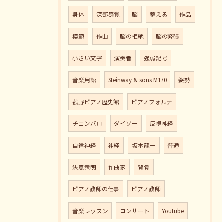
身体
深部感覚
脳
整える
作品
模範
作曲
脳の拒絶
脳の緊張
小さい文字
演奏者
強弱記号
音楽用語
Steinway & sons M170
姿勢
菰野ピアノ歴史館
ピアノフォルテ
チェンバロ
ダイソー
反視神経
自律神経
神経
坂本龍一
普通
決意表明
作曲家
背骨
ピアノ教師の仕事
ピアノ教師
音楽レッスン
コンサート
Youtube