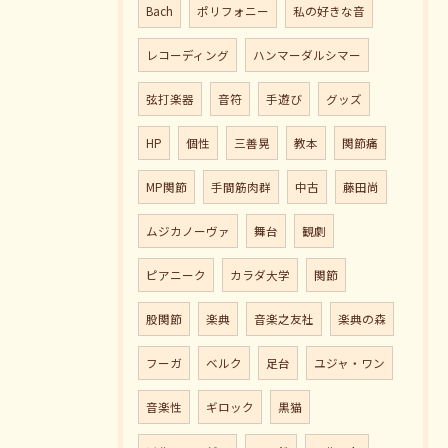
Bach
ポリフォニー
私の好きな音
レコーディング
ハンマーダルシマー
弦打楽器
音符
手遊び
グッズ
HP
個性
三善晃
教本
関節痛
MP関節
手間筋肉群
中古
藤田尚
ムジカノーヴァ
舞台
観劇
ピアニーク
カラダ大学
関節
股関節
楽典
音楽之友社
楽典の森
フーガ
ベルク
足台
ユジャ・ワン
音楽性
ギロック
黒猫