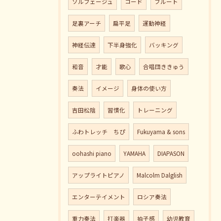
ソルフェージュ
コード
フルート
足裏アーチ
扁平足
運動神経
神経伝達
下半身強化
バッキング
和音
才能
歌心
合唱団ききゅう
奏法
イメージ
身体の使い方
吉田松陰
習慣化
トレーニング
ふわトレッチ ちぴ
Fukuyama & sons
oohashi piano
YAMAHA
DIAPASON
アップライトピアノ
Malcolm Dalglish
エンターテイメント
ロシア奏法
重力奏法
打楽器
拍子感
幼児教育