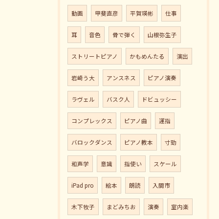
動画
甲斐直彦
平賀瑛彬
仕事
耳
音色
骨で弾く
山根弥生子
ストリートピアノ
かもめんたる
演出
岩崎う大
アンスネス
ピアノ演奏
ラヴェル
バスク人
ドビュッシー
コンプレックス
ピアノ曲
運指
バロックダンス
ピアノ教本
寸勁
和声学
意識
指使い
スケール
iPad pro
絵本
朗読
入間市
木下牧子
まどみちお
演奏
室内楽