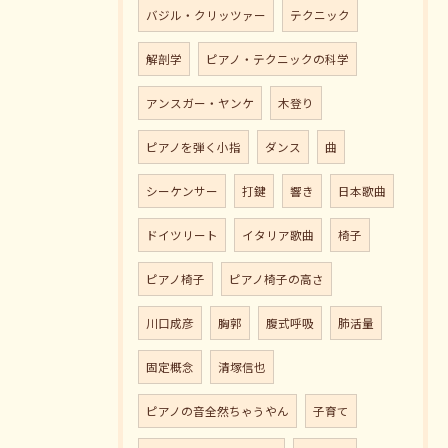
バジル・クリッツァー
テクニック
解剖学
ピアノ・テクニックの科学
アンスガー・ヤンケ
木登り
ピアノを弾く小指
ダンス
曲
シーケンサー
打鍵
響き
日本歌曲
ドイツリート
イタリア歌曲
椅子
ピアノ椅子
ピアノ椅子の高さ
川口成彦
胸郭
腹式呼吸
肺活量
固定概念
清塚信也
ピアノの音全然ちゃうやん
子育て