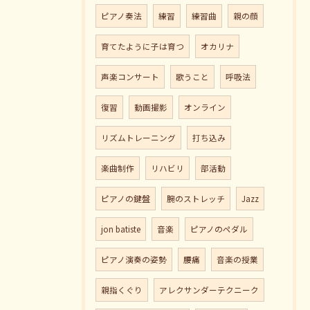
ピアノ奏法
練習
練習曲
親の顔
育てたように子は育つ
オカリナ
声楽コンサート
歌うこと
呼吸法
復習
動画撮影
オンライン
リズムトレーニング
打ち込み
楽曲制作
リハビリ
部活動
ピアノの鍵盤
腕のストレッチ
Jazz
jon batiste
音楽
ピアノのペダル
ピアノ演奏の姿勢
腰痛
音楽の授業
親指くぐり
アレクサンダーテクニーク