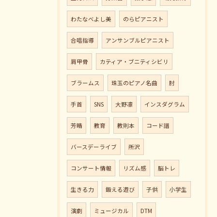
わたなべよし美
のらピアニスト
合唱指導
アンサンブルピアニスト
肩甲骨
カティア・ブニティシビリ
ブラームス
珠玉のピアノ名曲
肘
手首
SNS
大野凛
インスダグラム
芳晴
教育
教則本
コード譜
バースデーライブ
所沢
コンサート情報
リズム感
脳トレ
生きる力
鍛える遊び
子供
小学生
演劇
ミュージカル
DTM