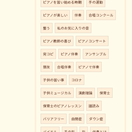
ピアノを習い始める時期
手の運動
ピアノが楽しい
伴奏
合唱コンクール
整う
私のお気に入りの音
ピアノ教師の喜び
ピアノコンサート
完コピ
ピアノ伴奏
アンサンブル
類友
合唱伴奏
ピアノで伴奏
子供の習い事
コロナ
子供ミュージカル
演劇理論
保育士
保育士のピアノレッスン
譜読み
バリアフリー
自閉症
ダウン症
バイエル
手の形
指
伴奏とは