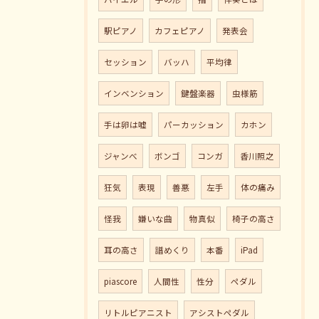
駅ピアノ
カフェピアノ
発表会
セッション
バッハ
平均律
インベンション
鍵盤楽器
虫様筋
手は卵は嘘
パーカッション
カホン
ジャンべ
ボンゴ
コンガ
香川照之
狂気
表現
善悪
左手
体の痛み
怪我
嫌いな曲
物真似
椅子の高さ
耳の高さ
譜めくり
本番
iPad
piascore
人間性
性分
ペダル
リトルピアニスト
アシストペダル