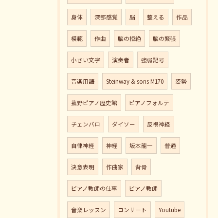
身体
深部感覚
脳
整える
作品
模範
作曲
脳の拒絶
脳の緊張
小さい文字
演奏者
強弱記号
音楽用語
Steinway & sons M170
姿勢
菰野ピアノ歴史館
ピアノフォルテ
チェンバロ
ダイソー
反視神経
自律神経
神経
坂本龍一
普通
決意表明
作曲家
背骨
ピアノ教師の仕事
ピアノ教師
音楽レッスン
コンサート
Youtube