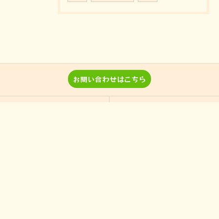
お問い合わせはこちら
音楽教室 Pパラダイスとは？
レッスン詳細＆料金
演奏、ワークショップなどのご
当教室の特徴
依頼
入間の音楽教室
習い事
非認知能力
ピアノ
のらピアニストわたなべよし美
フォトギャラリー