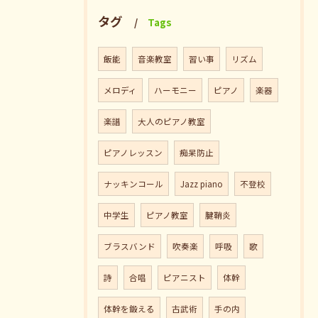
タグ
Tags
飯能
音楽教室
習い事
リズム
メロディ
ハーモニー
ピアノ
楽器
楽譜
大人のピアノ教室
ピアノレッスン
痴呆防止
ナッキンコール
Jazz piano
不登校
中学生
ピアノ教室
腱鞘炎
ブラスバンド
吹奏楽
呼吸
歌
詩
合唱
ピアニスト
体幹
体幹を鍛える
古武術
手の内