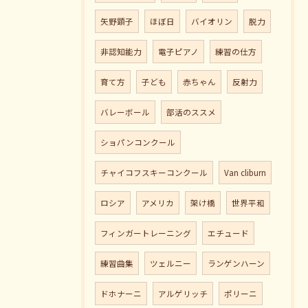
矢野顕子
ほぼ日
バイオリン
脱力
非認知能力
電子ピアノ
練習の仕方
育て方
子ども
赤ちゃん
反射力
バレーボール
部活のススメ
ショパンコンクール
チャイコフスキーコンクール
Van cliburn
ロシア
アメリカ
架け橋
世界平和
フィンガートレーニング
エチュード
練習曲集
ツェルニー
ランゲンハーン
ドホナーニ
アルゲリッチ
ポリーニ