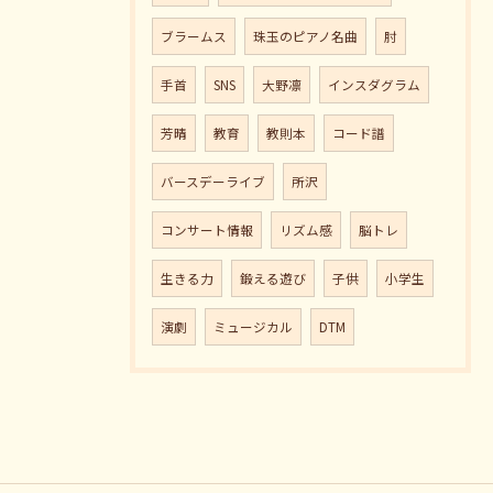
ブラームス
珠玉のピアノ名曲
肘
手首
SNS
大野凛
インスダグラム
芳晴
教育
教則本
コード譜
バースデーライブ
所沢
コンサート情報
リズム感
脳トレ
生きる力
鍛える遊び
子供
小学生
演劇
ミュージカル
DTM