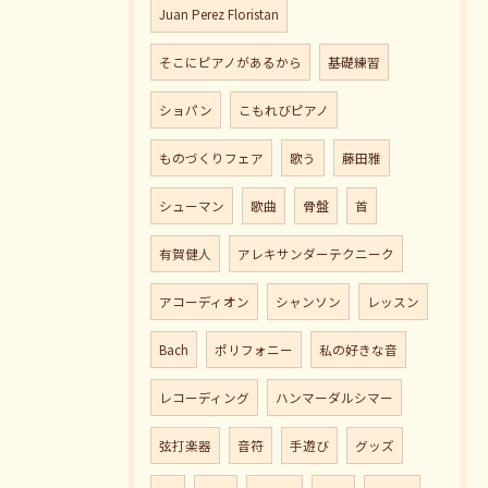
Juan Perez Floristan
そこにピアノがあるから
基礎練習
ショパン
こもれびピアノ
ものづくりフェア
歌う
藤田雅
シューマン
歌曲
骨盤
首
有賀健人
アレキサンダーテクニーク
アコーディオン
シャンソン
レッスン
Bach
ポリフォニー
私の好きな音
レコーディング
ハンマーダルシマー
弦打楽器
音符
手遊び
グッズ