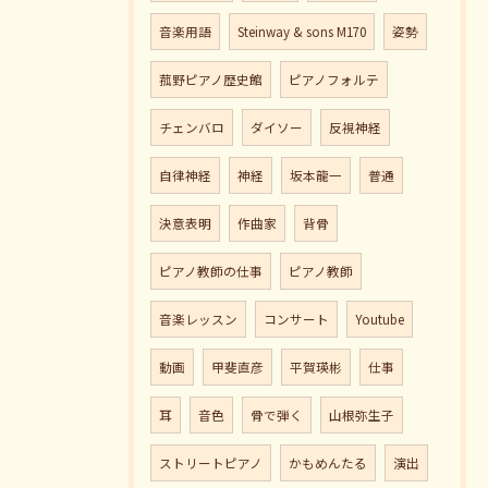
音楽用語
Steinway & sons M170
姿勢
菰野ピアノ歴史館
ピアノフォルテ
チェンバロ
ダイソー
反視神経
自律神経
神経
坂本龍一
普通
決意表明
作曲家
背骨
ピアノ教師の仕事
ピアノ教師
音楽レッスン
コンサート
Youtube
動画
甲斐直彦
平賀瑛彬
仕事
耳
音色
骨で弾く
山根弥生子
ストリートピアノ
かもめんたる
演出