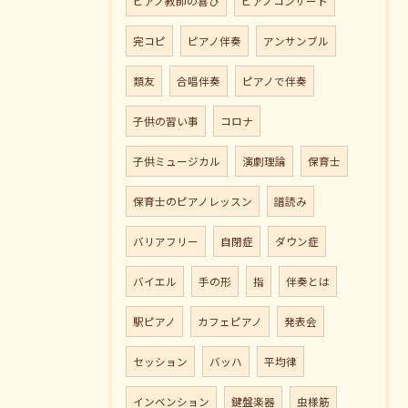
ピアノ教師の喜び
ピアノコンサート
完コピ
ピアノ伴奏
アンサンブル
類友
合唱伴奏
ピアノで伴奏
子供の習い事
コロナ
子供ミュージカル
演劇理論
保育士
保育士のピアノレッスン
譜読み
バリアフリー
自閉症
ダウン症
バイエル
手の形
指
伴奏とは
駅ピアノ
カフェピアノ
発表会
セッション
バッハ
平均律
インベンション
鍵盤楽器
虫様筋