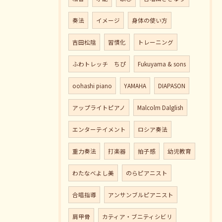
奏法
イメージ
身体の使い方
吉田松陰
習慣化
トレーニング
ふわトレッチ ちぴ
Fukuyama & sons
oohashi piano
YAMAHA
DIAPASON
アップライトピアノ
Malcolm Dalglish
エンターテイメント
ロシア奏法
重力奏法
打楽器
拍子感
幼児教育
わたなべよし美
のらピアニスト
合唱指導
アンサンブルピアニスト
肩甲骨
カティア・ブニティシビリ