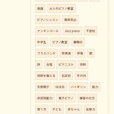
楽譜
大人のピアノ教室
ピアノレッスン
痴呆防止
ナッキンコール
Jazz piano
不登校
中学生
ピアノ教室
腱鞘炎
ブラスバンド
吹奏楽
呼吸
歌
詩
合唱
ピアニスト
体幹
体幹を鍛える
古武術
手の内
矢野顕子
ほぼ日
バイオリン
脱力
非認知能力
電子ピアノ
練習の仕方
育て方
子ども
赤ちゃん
反射力