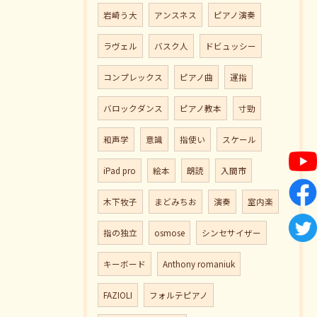
岩崎う大
アンスネス
ピアノ演奏
ラヴェル
バスク人
ドビュッシー
コンプレックス
ピアノ曲
運指
バロックダンス
ピアノ教本
寸勁
和声学
意識
指使い
スケール
iPad pro
絵本
朗読
入間市
木下牧子
まどみちお
演奏
室内楽
指の独立
osmose
シンセサイザー
キーボード
Anthony romaniuk
FAZIOLI
フォルテピアノ