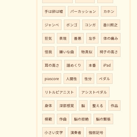
手は卵は嘘
パーカッション
カホン
ジャンべ
ボンゴ
コンガ
香川照之
狂気
表現
善悪
左手
体の痛み
怪我
嫌いな曲
物真似
椅子の高さ
耳の高さ
譜めくり
本番
iPad
piascore
人間性
性分
ペダル
リトルピアニスト
アシストペダル
身体
深部感覚
脳
整える
作品
模範
作曲
脳の拒絶
脳の緊張
小さい文字
演奏者
強弱記号