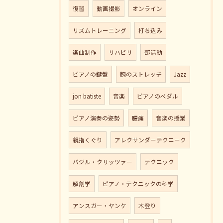
復習
動画撮影
オンライン
リズムトレーニング
打ち込み
楽曲制作
リハビリ
部活動
ピアノの鍵盤
腕のストレッチ
Jazz
jon batiste
音楽
ピアノのペダル
ピアノ演奏の姿勢
腰痛
音楽の授業
親指くぐり
アレクサンダーテクニーク
バジル・クリッツァー
テクニック
解剖学
ピアノ・テクニックの科学
アンスガー・ヤンケ
木登り