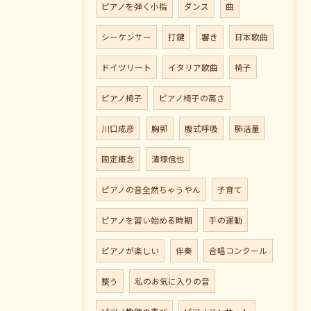
ピアノを弾く小指
ダンス
曲
シーケンサー
打鍵
響き
日本歌曲
ドイツリート
イタリア歌曲
椅子
ピアノ椅子
ピアノ椅子の高さ
川口成彦
胸郭
腹式呼吸
肺活量
固定概念
清塚信也
ピアノの音全然ちゃうやん
子育て
ピアノを習い始める時期
手の運動
ピアノが楽しい
伴奏
合唱コンクール
整う
私のお気に入りの音