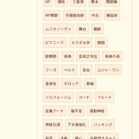
HP
個性
三善晃
教本
関節痛
MP関節
手間筋肉群
中古
藤田尚
ムジカノーヴァ
舞台
観劇
ピアニーク
カラダ大学
関節
股関節
楽典
音楽之友社
楽典の森
フーガ
ベルク
足台
ユジャ・ワン
音楽性
ギロック
黒猫
ソルフェージュ
コード
フルート
足裏アーチ
扁平足
運動神経
神経伝達
下半身強化
バッキング
和音
才能
歌心
合唱団ききゅう