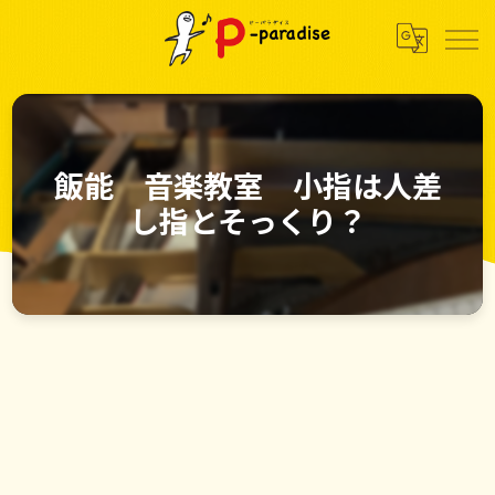
飯能 音楽教室 小指は人差
し指とそっくり？