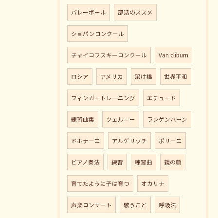
バレーボール
部活のススメ
ショパンコンクール
チャイコフスキーコンクール
Van cliburn
ロシア
アメリカ
架け橋
世界平和
フィンガートレーニング
エチュード
練習曲集
ツェルニー
ランゲンハーン
ドホナーニ
アルゲリッチ
ポリーニ
ピアノ奏法
練習
練習曲
親の顔
育てたように子は育つ
オカリナ
声楽コンサート
歌うこと
呼吸法