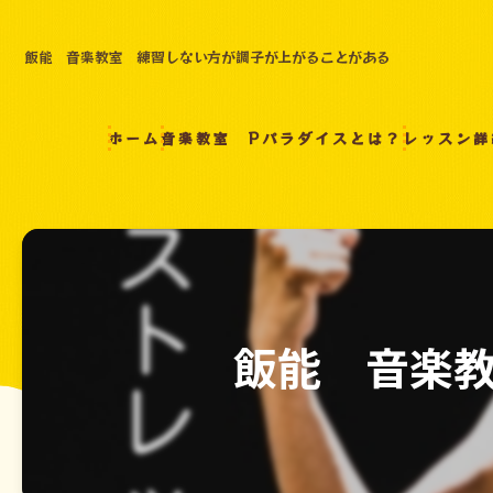
飯能 音楽教室 練習しない方が調子が上がることがある
ホーム
音楽教室 Pパラダイスとは？
レッスン詳
飯能 音楽