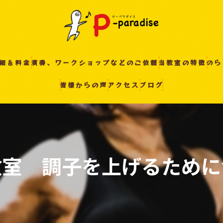
細＆料金
演奏、ワークショップなどのご依頼
当教室の特徴
のら
皆様からの声
アクセス
ブログ
入間の音楽教室
習い事
非認知能力
ピアノ
教室 調子を上げるために