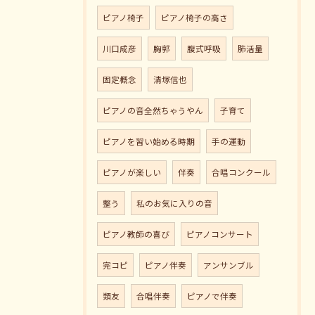
ピアノ椅子
ピアノ椅子の高さ
川口成彦
胸郭
腹式呼吸
肺活量
固定概念
清塚信也
ピアノの音全然ちゃうやん
子育て
ピアノを習い始める時期
手の運動
ピアノが楽しい
伴奏
合唱コンクール
整う
私のお気に入りの音
ピアノ教師の喜び
ピアノコンサート
完コピ
ピアノ伴奏
アンサンブル
類友
合唱伴奏
ピアノで伴奏