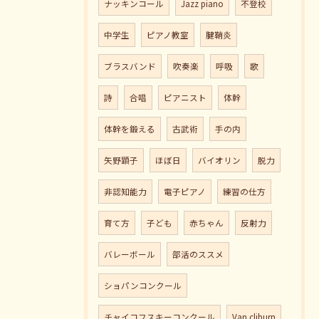
ナッキンコール
Jazz piano
不登校
中学生
ピアノ教室
腱鞘炎
ブラスバンド
吹奏楽
呼吸
歌
詩
合唱
ピアニスト
体幹
体幹を鍛える
古武術
手の内
矢野顕子
ほぼ日
バイオリン
脱力
非認知能力
電子ピアノ
練習の仕方
育て方
子ども
赤ちゃん
反射力
バレーボール
部活のススメ
ショパンコンクール
チャイコフスキーコンクール
Van cliburn