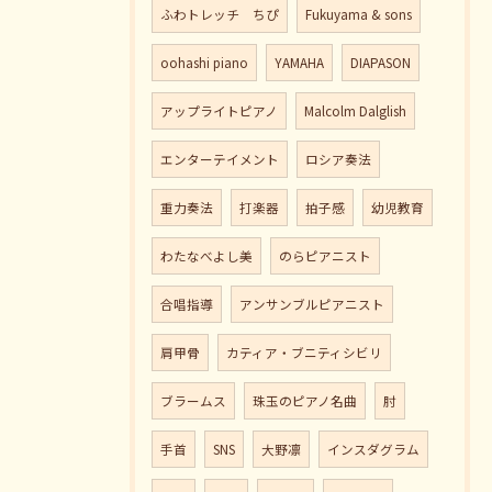
ふわトレッチ ちぴ
Fukuyama & sons
oohashi piano
YAMAHA
DIAPASON
アップライトピアノ
Malcolm Dalglish
エンターテイメント
ロシア奏法
重力奏法
打楽器
拍子感
幼児教育
わたなべよし美
のらピアニスト
合唱指導
アンサンブルピアニスト
肩甲骨
カティア・ブニティシビリ
ブラームス
珠玉のピアノ名曲
肘
手首
SNS
大野凛
インスダグラム