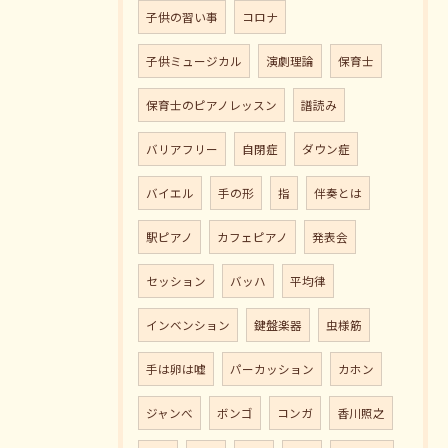
子供の習い事
コロナ
子供ミュージカル
演劇理論
保育士
保育士のピアノレッスン
譜読み
バリアフリー
自閉症
ダウン症
バイエル
手の形
指
伴奏とは
駅ピアノ
カフェピアノ
発表会
セッション
バッハ
平均律
インベンション
鍵盤楽器
虫様筋
手は卵は嘘
パーカッション
カホン
ジャンべ
ボンゴ
コンガ
香川照之