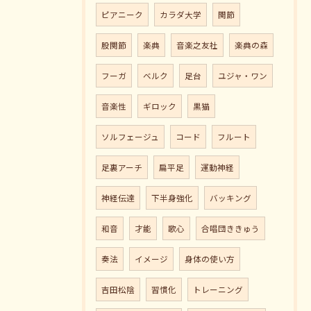
ピアニーク
カラダ大学
関節
股関節
楽典
音楽之友社
楽典の森
フーガ
ベルク
足台
ユジャ・ワン
音楽性
ギロック
黒猫
ソルフェージュ
コード
フルート
足裏アーチ
扁平足
運動神経
神経伝達
下半身強化
バッキング
和音
才能
歌心
合唱団ききゅう
奏法
イメージ
身体の使い方
吉田松陰
習慣化
トレーニング