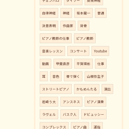
チェンバロ
ダイソー
反視神経
自律神経
神経
坂本龍一
普通
決意表明
作曲家
背骨
ピアノ教師の仕事
ピアノ教師
音楽レッスン
コンサート
Youtube
動画
甲斐直彦
平賀瑛彬
仕事
耳
音色
骨で弾く
山根弥生子
ストリートピアノ
かもめんたる
演出
岩崎う大
アンスネス
ピアノ演奏
ラヴェル
バスク人
ドビュッシー
コンプレックス
ピアノ曲
運指