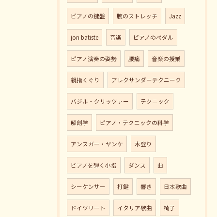
ピアノの鍵盤
腕のストレッチ
Jazz
jon batiste
音楽
ピアノのペダル
ピアノ演奏の姿勢
腰痛
音楽の授業
親指くぐり
アレクサンダーテクニーク
バジル・クリッツァー
テクニック
解剖学
ピアノ・テクニックの科学
アンスガー・ヤンケ
木登り
ピアノを弾く小指
ダンス
曲
シーケンサー
打鍵
響き
日本歌曲
ドイツリート
イタリア歌曲
椅子