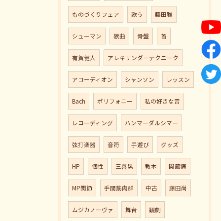
ものづくりフェア
歌う
藤田雅
シューマン
歌曲
骨盤
首
有賀健人
アレキサンダーテクニーク
アコーディオン
シャンソン
レッスン
Bach
ポリフォニー
私の好きな音
レコーディング
ハンマーダルシマー
弦打楽器
音符
手遊び
グッズ
HP
個性
三善晃
教本
関節痛
MP関節
手間筋肉群
中古
藤田尚
ムジカノーヴァ
舞台
観劇