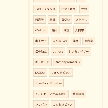
バロックダンス
ピアノ教本
寸勁
和声学
意識
指使い
スケール
iPad pro
絵本
朗読
入間市
木下牧子
まどみちお
演奏
室内楽
指の独立
osmose
シンセサイザー
キーボード
Anthony romaniuk
FAZIOLI
フォルテピアノ
Juan Perez Floristan
そこにピアノがあるから
基礎練習
ショパン
こもれびピアノ