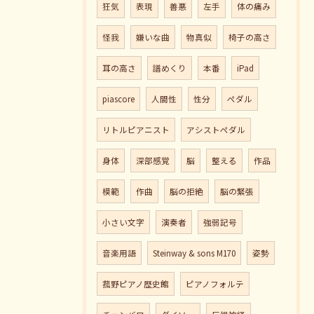
狂気
表現
善悪
左手
体の痛み
怪我
嫌いな曲
物真似
椅子の高さ
耳の高さ
譜めくり
本番
iPad
piascore
人間性
性分
ペダル
リトルピアニスト
アシストペダル
身体
深部感覚
脳
整える
作品
模範
作曲
脳の拒絶
脳の緊張
小さい文字
演奏者
強弱記号
音楽用語
Steinway & sons M170
姿勢
菰野ピアノ歴史館
ピアノフォルテ