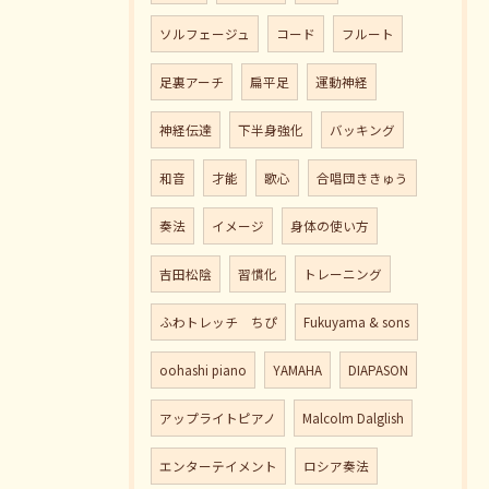
ソルフェージュ
コード
フルート
足裏アーチ
扁平足
運動神経
神経伝達
下半身強化
バッキング
和音
才能
歌心
合唱団ききゅう
奏法
イメージ
身体の使い方
吉田松陰
習慣化
トレーニング
ふわトレッチ ちぴ
Fukuyama & sons
oohashi piano
YAMAHA
DIAPASON
アップライトピアノ
Malcolm Dalglish
エンターテイメント
ロシア奏法