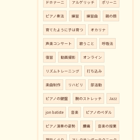
ドホナーニ
アルゲリッチ
ポリーニ
ピアノ奏法
練習
練習曲
親の顔
育てたように子は育つ
オカリナ
声楽コンサート
歌うこと
呼吸法
復習
動画撮影
オンライン
リズムトレーニング
打ち込み
楽曲制作
リハビリ
部活動
ピアノの鍵盤
腕のストレッチ
Jazz
jon batiste
音楽
ピアノのペダル
ピアノ演奏の姿勢
腰痛
音楽の授業
親指くぐり
アレクサンダーテクニーク