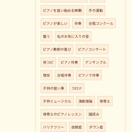
ピアノを習い始める時期
手の運動
ピアノが楽しい
伴奏
合唱コンクール
整う
私のお気に入りの音
ピアノ教師の喜び
ピアノコンサート
完コピ
ピアノ伴奏
アンサンブル
類友
合唱伴奏
ピアノで伴奏
子供の習い事
コロナ
子供ミュージカル
演劇理論
保育士
保育士のピアノレッスン
譜読み
バリアフリー
自閉症
ダウン症