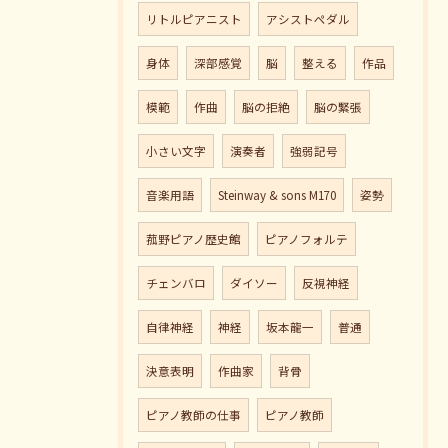
リトルピアニスト
アシストペダル
身体
深部感覚
脳
整える
作品
模範
作曲
脳の拒絶
脳の緊張
小さい文字
演奏者
強弱記号
音楽用語
Steinway & sons M170
姿勢
菰野ピアノ歴史館
ピアノフォルテ
チェンバロ
ダイソー
反視神経
自律神経
神経
坂本龍一
普通
決意表明
作曲家
背骨
ピアノ教師の仕事
ピアノ教師