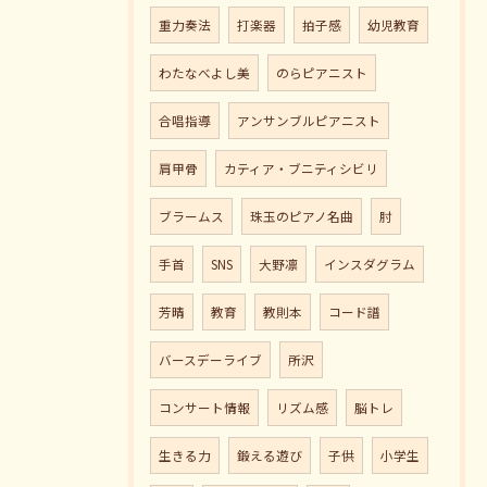
重力奏法
打楽器
拍子感
幼児教育
わたなべよし美
のらピアニスト
合唱指導
アンサンブルピアニスト
肩甲骨
カティア・ブニティシビリ
ブラームス
珠玉のピアノ名曲
肘
手首
SNS
大野凛
インスダグラム
芳晴
教育
教則本
コード譜
バースデーライブ
所沢
コンサート情報
リズム感
脳トレ
生きる力
鍛える遊び
子供
小学生