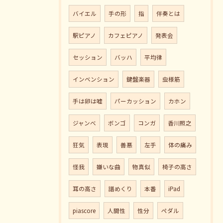
バイエル
手の形
指
伴奏とは
駅ピアノ
カフェピアノ
発表会
セッション
バッハ
平均律
インベンション
鍵盤楽器
虫様筋
手は卵は嘘
パーカッション
カホン
ジャンべ
ボンゴ
コンガ
香川照之
狂気
表現
善悪
左手
体の痛み
怪我
嫌いな曲
物真似
椅子の高さ
耳の高さ
譜めくり
本番
iPad
piascore
人間性
性分
ペダル