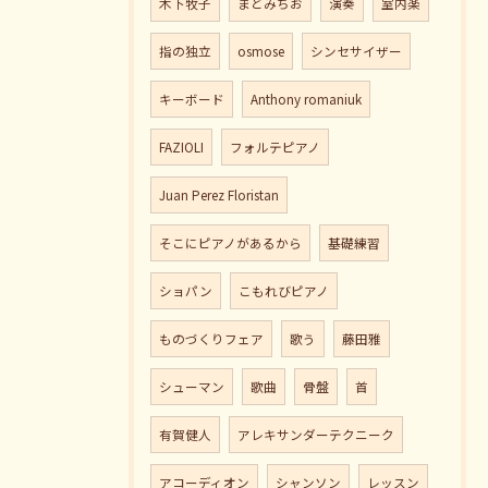
木下牧子
まどみちお
演奏
室内楽
指の独立
osmose
シンセサイザー
キーボード
Anthony romaniuk
FAZIOLI
フォルテピアノ
Juan Perez Floristan
そこにピアノがあるから
基礎練習
ショパン
こもれびピアノ
ものづくりフェア
歌う
藤田雅
シューマン
歌曲
骨盤
首
有賀健人
アレキサンダーテクニーク
アコーディオン
シャンソン
レッスン