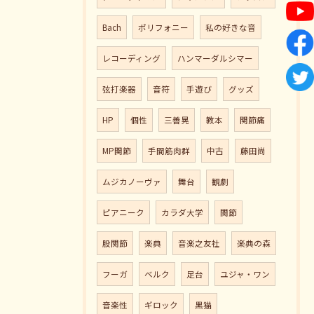
Bach
ポリフォニー
私の好きな音
レコーディング
ハンマーダルシマー
弦打楽器
音符
手遊び
グッズ
HP
個性
三善晃
教本
関節痛
MP関節
手間筋肉群
中古
藤田尚
ムジカノーヴァ
舞台
観劇
ピアニーク
カラダ大学
関節
股関節
楽典
音楽之友社
楽典の森
フーガ
ベルク
足台
ユジャ・ワン
音楽性
ギロック
黒猫