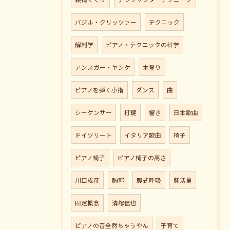
バジル・クリッツァー
テクニック
解剖学
ピアノ・テクニックの科学
アンスガー・ヤンケ
木登り
ピアノを弾く小指
ダンス
曲
シーケンサー
打鍵
響き
日本歌曲
ドイツリート
イタリア歌曲
椅子
ピアノ椅子
ピアノ椅子の高さ
川口成彦
胸郭
腹式呼吸
肺活量
固定概念
清塚信也
ピアノの音全然ちゃうやん
子育て