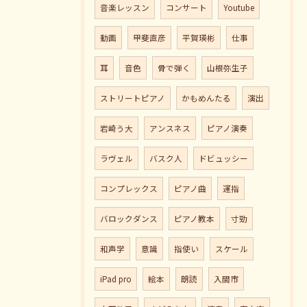
音楽レッスン
コンサート
Youtube
動画
甲斐直彦
平賀瑛彬
仕事
耳
音色
骨で弾く
山根弥生子
ストリートピアノ
かもめんたる
演出
岩崎う大
アンスネス
ピアノ演奏
ラヴェル
バスク人
ドビュッシー
コンプレックス
ピアノ曲
運指
バロックダンス
ピアノ教本
寸勁
和声学
意識
指使い
スケール
iPad pro
絵本
朗読
入間市