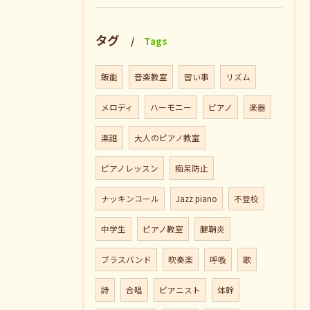
タグ
Tags
飯能
音楽教室
習い事
リズム
メロディ
ハーモニー
ピアノ
楽器
楽譜
大人のピアノ教室
ピアノレッスン
痴呆防止
ナッキンコール
Jazz piano
不登校
中学生
ピアノ教室
腱鞘炎
ブラスバンド
吹奏楽
呼吸
歌
詩
合唱
ピアニスト
体幹