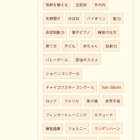
体幹を鍛える
古武術
手の内
矢野顕子
ほぼ日
バイオリン
脱力
非認知能力
電子ピアノ
練習の仕方
育て方
子ども
赤ちゃん
反射力
バレーボール
部活のススメ
ショパンコンクール
チャイコフスキーコンクール
Van cliburn
ロシア
アメリカ
架け橋
世界平和
フィンガートレーニング
エチュード
練習曲集
ツェルニー
ランゲンハーン