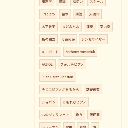
和声学
意識
指使い
スケール
iPad pro
絵本
朗読
入間市
木下牧子
まどみちお
演奏
室内楽
指の独立
osmose
シンセサイザー
キーボード
Anthony romaniuk
FAZIOLI
フォルテピアノ
Juan Perez Floristan
そこにピアノがあるから
基礎練習
ショパン
こもれびピアノ
ものづくりフェア
歌う
藤田雅
シューマン
歌曲
骨盤
首