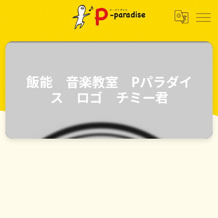
飯能 音楽教室 Pパラダイ
ス ロゴ チミー君