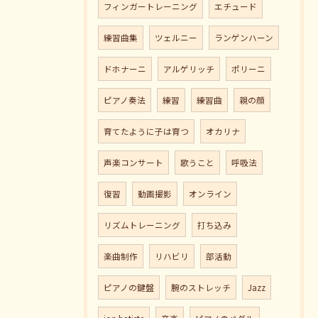
フィンガートレーニング
エチュード
練習曲集
ツェルニー
ランゲンハーン
ドホナーニ
アルゲリッチ
ポリーニ
ピアノ奏法
練習
練習曲
親の顔
育てたように子は育つ
オカリナ
声楽コンサート
歌うこと
呼吸法
復習
動画撮影
オンライン
リズムトレーニング
打ち込み
楽曲制作
リハビリ
部活動
ピアノの鍵盤
腕のストレッチ
Jazz