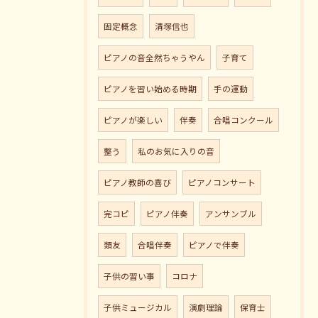
固定概念
清塚信也
ピアノの音全然ちゃうやん
子育て
ピアノを習い始める時期
手の運動
ピアノが楽しい
伴奏
合唱コンクール
整う
私のお気に入りの音
ピアノ教師の喜び
ピアノコンサート
完コピ
ピアノ伴奏
アンサンブル
類友
合唱伴奏
ピアノで伴奏
子供の習い事
コロナ
子供ミュージカル
演劇理論
保育士