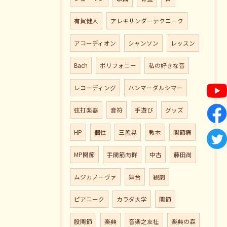
有賀健人
アレキサンダーテクニーク
アコーディオン
シャンソン
レッスン
Bach
ポリフォニー
私の好きな音
レコーディング
ハンマーダルシマー
弦打楽器
音符
手遊び
グッズ
HP
個性
三善晃
教本
関節痛
MP関節
手間筋肉群
中古
藤田尚
ムジカノーヴァ
舞台
観劇
ピアニーク
カラダ大学
関節
股関節
楽典
音楽之友社
楽典の森