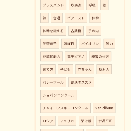
ブラスバンド
吹奏楽
呼吸
歌
詩
合唱
ピアニスト
体幹
体幹を鍛える
古武術
手の内
矢野顕子
ほぼ日
バイオリン
脱力
非認知能力
電子ピアノ
練習の仕方
育て方
子ども
赤ちゃん
反射力
バレーボール
部活のススメ
ショパンコンクール
チャイコフスキーコンクール
Van cliburn
ロシア
アメリカ
架け橋
世界平和