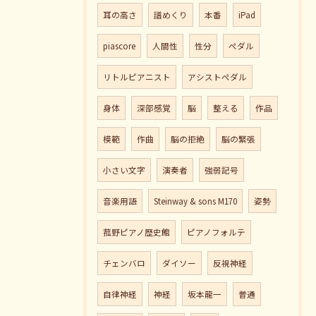
耳の高さ
譜めくり
本番
iPad
piascore
人間性
性分
ペダル
リトルピアニスト
アシストペダル
身体
深部感覚
脳
整える
作品
模範
作曲
脳の拒絶
脳の緊張
小さい文字
演奏者
強弱記号
音楽用語
Steinway & sons M170
姿勢
菰野ピアノ歴史館
ピアノフォルテ
チェンバロ
ダイソー
反視神経
自律神経
神経
坂本龍一
普通