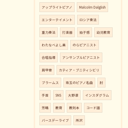
アップライトピアノ
Malcolm Dalglish
エンターテイメント
ロシア奏法
重力奏法
打楽器
拍子感
幼児教育
わたなべよし美
のらピアニスト
合唱指導
アンサンブルピアニスト
肩甲骨
カティア・ブニティシビリ
ブラームス
珠玉のピアノ名曲
肘
手首
SNS
大野凛
インスダグラム
芳晴
教育
教則本
コード譜
バースデーライブ
所沢