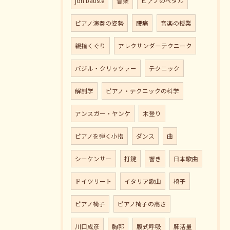
jon batiste
音楽
ピアノのペダル
ピアノ演奏の姿勢
腰痛
音楽の授業
親指くぐり
アレクサンダーテクニーク
バジル・クリッツァー
テクニック
解剖学
ピアノ・テクニックの科学
アンスガー・ヤンケ
木登り
ピアノを弾く小指
ダンス
曲
シーケンサー
打鍵
響き
日本歌曲
ドイツリート
イタリア歌曲
椅子
ピアノ椅子
ピアノ椅子の高さ
川口成彦
胸郭
腹式呼吸
肺活量