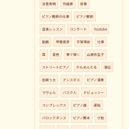
決意表明
作曲家
背骨
ピアノ教師の仕事
ピアノ教師
音楽レッスン
コンサート
Youtube
動画
甲斐直彦
平賀瑛彬
仕事
耳
音色
骨で弾く
山根弥生子
ストリートピアノ
かもめんたる
演出
岩崎う大
アンスネス
ピアノ演奏
ラヴェル
バスク人
ドビュッシー
コンプレックス
ピアノ曲
運指
バロックダンス
ピアノ教本
寸勁