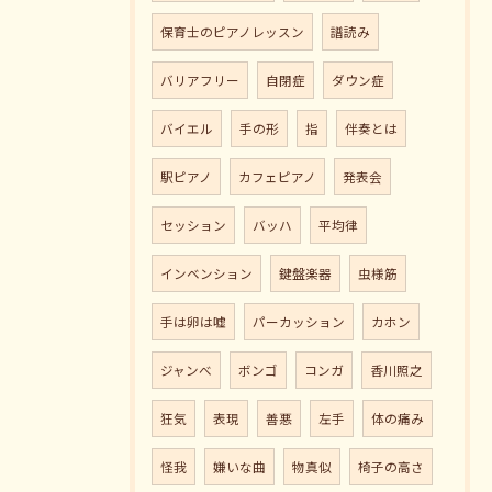
保育士のピアノレッスン
譜読み
バリアフリー
自閉症
ダウン症
バイエル
手の形
指
伴奏とは
駅ピアノ
カフェピアノ
発表会
セッション
バッハ
平均律
インベンション
鍵盤楽器
虫様筋
手は卵は嘘
パーカッション
カホン
ジャンべ
ボンゴ
コンガ
香川照之
狂気
表現
善悪
左手
体の痛み
怪我
嫌いな曲
物真似
椅子の高さ