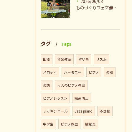
2026/06/03
ものづくりフェア無事終了♪ありがとうございました。
タグ
Tags
飯能
音楽教室
習い事
リズム
メロディ
ハーモニー
ピアノ
楽器
楽譜
大人のピアノ教室
ピアノレッスン
痴呆防止
ナッキンコール
Jazz piano
不登校
中学生
ピアノ教室
腱鞘炎