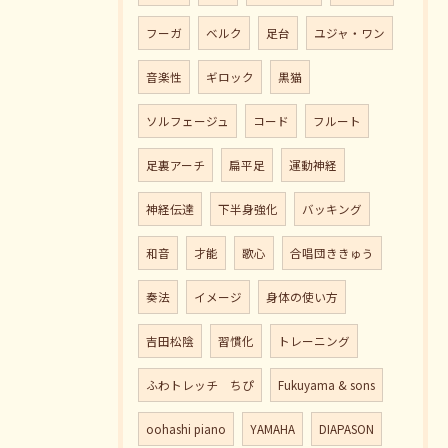
フーガ
ベルク
足台
ユジャ・ワン
音楽性
ギロック
黒猫
ソルフェージュ
コード
フルート
足裏アーチ
扁平足
運動神経
神経伝達
下半身強化
バッキング
和音
才能
歌心
合唱団ききゅう
奏法
イメージ
身体の使い方
吉田松陰
習慣化
トレーニング
ふわトレッチ ちぴ
Fukuyama & sons
oohashi piano
YAMAHA
DIAPASON