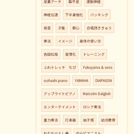
足裏アーチ
扁平足
運動神経
神経伝達
下半身強化
バッキング
和音
才能
歌心
合唱団ききゅう
奏法
イメージ
身体の使い方
吉田松陰
習慣化
トレーニング
ふわトレッチ ちぴ
Fukuyama & sons
oohashi piano
YAMAHA
DIAPASON
アップライトピアノ
Malcolm Dalglish
エンターテイメント
ロシア奏法
重力奏法
打楽器
拍子感
幼児教育
わたなべよし美
のらピアニスト