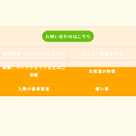
お問い合わせはこちら
音楽教室 Pパラダイスとは？
レッスン詳細＆料金
演奏、ワークショップなどのご
当教室の特徴
依頼
入間の音楽教室
習い事
非認知能力
ピアノ
のらピアニストわたなべよし美
フォトギャラリー
とは