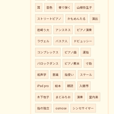
耳
音色
骨で弾く
山根弥生子
ストリートピアノ
かもめんたる
演出
岩崎う大
アンスネス
ピアノ演奏
ラヴェル
バスク人
ドビュッシー
コンプレックス
ピアノ曲
運指
バロックダンス
ピアノ教本
寸勁
和声学
意識
指使い
スケール
iPad pro
絵本
朗読
入間市
木下牧子
まどみちお
演奏
室内楽
指の独立
osmose
シンセサイザー