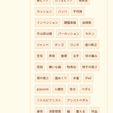
駅ピアノ
カフェピアノ
発表会
セッション
バッハ
平均律
インベンション
鍵盤楽器
虫様筋
手は卵は嘘
パーカッション
カホン
ジャンべ
ボンゴ
コンガ
香川照之
狂気
表現
善悪
左手
体の痛み
怪我
嫌いな曲
物真似
椅子の高さ
耳の高さ
譜めくり
本番
iPad
piascore
人間性
性分
ペダル
リトルピアニスト
アシストペダル
身体
深部感覚
脳
整える
作品