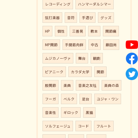
レコーディング
ハンマーダルシマー
弦打楽器
音符
手遊び
グッズ
HP
個性
三善晃
教本
関節痛
MP関節
手間筋肉群
中古
藤田尚
ムジカノーヴァ
舞台
観劇
ピアニーク
カラダ大学
関節
股関節
楽典
音楽之友社
楽典の森
フーガ
ベルク
足台
ユジャ・ワン
音楽性
ギロック
黒猫
ソルフェージュ
コード
フルート