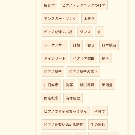
解剖学
ピアノ・テクニックの科学
アンスガー・ヤンケ
木登り
ピアノを弾く小指
ダンス
曲
シーケンサー
打鍵
響き
日本歌曲
ドイツリート
イタリア歌曲
椅子
ピアノ椅子
ピアノ椅子の高さ
川口成彦
胸郭
腹式呼吸
肺活量
固定概念
清塚信也
ピアノの音全然ちゃうやん
子育て
ピアノを習い始める時期
手の運動