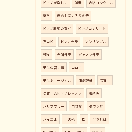
ピアノが楽しい
伴奏
合唱コンクール
整う
私のお気に入りの音
ピアノ教師の喜び
ピアノコンサート
完コピ
ピアノ伴奏
アンサンブル
類友
合唱伴奏
ピアノで伴奏
子供の習い事
コロナ
子供ミュージカル
演劇理論
保育士
保育士のピアノレッスン
譜読み
バリアフリー
自閉症
ダウン症
バイエル
手の形
指
伴奏とは