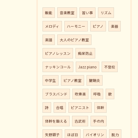
飯能
音楽教室
習い事
リズム
メロディ
ハーモニー
ピアノ
楽器
楽譜
大人のピアノ教室
ピアノレッスン
痴呆防止
ナッキンコール
Jazz piano
不登校
中学生
ピアノ教室
腱鞘炎
ブラスバンド
吹奏楽
呼吸
歌
詩
合唱
ピアニスト
体幹
体幹を鍛える
古武術
手の内
矢野顕子
ほぼ日
バイオリン
脱力