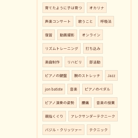
育てたように子は育つ
オカリナ
声楽コンサート
歌うこと
呼吸法
復習
動画撮影
オンライン
リズムトレーニング
打ち込み
楽曲制作
リハビリ
部活動
ピアノの鍵盤
腕のストレッチ
Jazz
jon batiste
音楽
ピアノのペダル
ピアノ演奏の姿勢
腰痛
音楽の授業
親指くぐり
アレクサンダーテクニーク
バジル・クリッツァー
テクニック