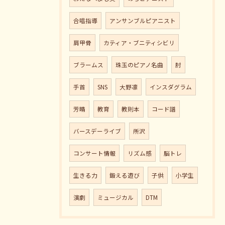
合唱指導
アンサンブルピアニスト
肩甲骨
カティア・ブニティシビリ
ブラームス
珠玉のピアノ名曲
肘
手首
SNS
大野凛
インスダグラム
芳晴
教育
教則本
コード譜
バースデーライブ
所沢
コンサート情報
リズム感
脳トレ
生きる力
鍛える遊び
子供
小学生
演劇
ミュージカル
DTM