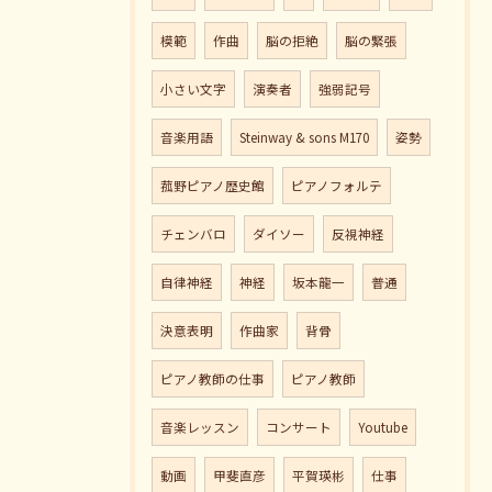
模範
作曲
脳の拒絶
脳の緊張
小さい文字
演奏者
強弱記号
音楽用語
Steinway & sons M170
姿勢
菰野ピアノ歴史館
ピアノフォルテ
チェンバロ
ダイソー
反視神経
自律神経
神経
坂本龍一
普通
決意表明
作曲家
背骨
ピアノ教師の仕事
ピアノ教師
音楽レッスン
コンサート
Youtube
動画
甲斐直彦
平賀瑛彬
仕事