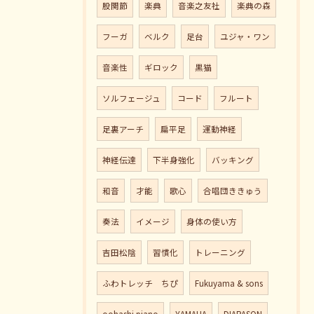
股関節
楽典
音楽之友社
楽典の森
フーガ
ベルク
足台
ユジャ・ワン
音楽性
ギロック
黒猫
ソルフェージュ
コード
フルート
足裏アーチ
扁平足
運動神経
神経伝達
下半身強化
バッキング
和音
才能
歌心
合唱団ききゅう
奏法
イメージ
身体の使い方
吉田松陰
習慣化
トレーニング
ふわトレッチ ちぴ
Fukuyama & sons