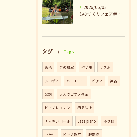
2026/06/03
ものづくりフェア無事終了♪ありがとうございました。
タグ
Tags
飯能
音楽教室
習い事
リズム
メロディ
ハーモニー
ピアノ
楽器
楽譜
大人のピアノ教室
ピアノレッスン
痴呆防止
ナッキンコール
Jazz piano
不登校
中学生
ピアノ教室
腱鞘炎