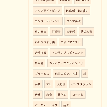
oohashi piano
YAMAHA
DIAPASON
アップライトピアノ
Malcolm Dalglish
エンターテイメント
ロシア奏法
重力奏法
打楽器
拍子感
幼児教育
わたなべよし美
のらピアニスト
合唱指導
アンサンブルピアニスト
肩甲骨
カティア・ブニティシビリ
ブラームス
珠玉のピアノ名曲
肘
手首
SNS
大野凛
インスダグラム
芳晴
教育
教則本
コード譜
バースデーライブ
所沢