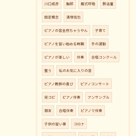
川口成彦
胸郭
腹式呼吸
肺活量
固定概念
清塚信也
ピアノの音全然ちゃうやん
子育て
ピアノを習い始める時期
手の運動
ピアノが楽しい
伴奏
合唱コンクール
整う
私のお気に入りの音
ピアノ教師の喜び
ピアノコンサート
完コピ
ピアノ伴奏
アンサンブル
類友
合唱伴奏
ピアノで伴奏
子供の習い事
コロナ