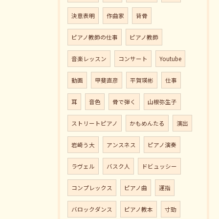
決意表明
作曲家
背骨
ピアノ教師の仕事
ピアノ教師
音楽レッスン
コンサート
Youtube
動画
甲斐直彦
平賀瑛彬
仕事
耳
音色
骨で弾く
山根弥生子
ストリートピアノ
かもめんたる
演出
岩崎う大
アンスネス
ピアノ演奏
ラヴェル
バスク人
ドビュッシー
コンプレックス
ピアノ曲
運指
バロックダンス
ピアノ教本
寸勁