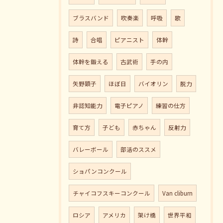
ブラスバンド
吹奏楽
呼吸
歌
詩
合唱
ピアニスト
体幹
体幹を鍛える
古武術
手の内
矢野顕子
ほぼ日
バイオリン
脱力
非認知能力
電子ピアノ
練習の仕方
育て方
子ども
赤ちゃん
反射力
バレーボール
部活のススメ
ショパンコンクール
チャイコフスキーコンクール
Van cliburn
ロシア
アメリカ
架け橋
世界平和