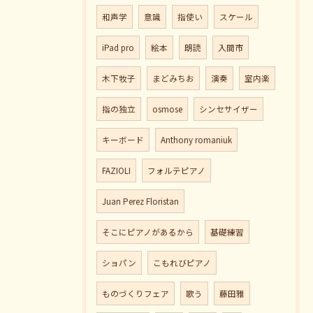
和声学
意識
指使い
スケール
iPad pro
絵本
朗読
入間市
木下牧子
まどみちお
演奏
室内楽
指の独立
osmose
シンセサイザー
キーボード
Anthony romaniuk
FAZIOLI
フォルテピアノ
Juan Perez Floristan
そこにピアノがあるから
基礎練習
ショパン
こもれびピアノ
ものづくりフェア
歌う
藤田雅