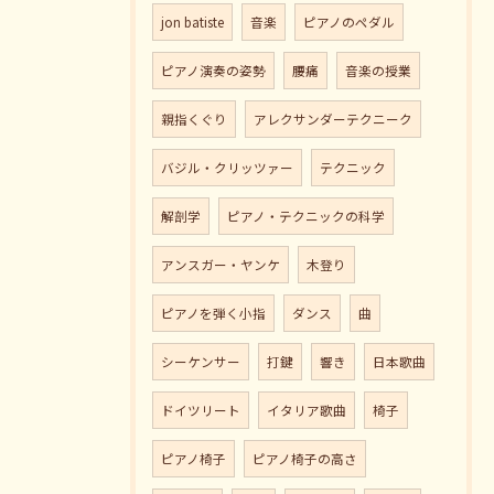
jon batiste
音楽
ピアノのペダル
ピアノ演奏の姿勢
腰痛
音楽の授業
親指くぐり
アレクサンダーテクニーク
バジル・クリッツァー
テクニック
解剖学
ピアノ・テクニックの科学
アンスガー・ヤンケ
木登り
ピアノを弾く小指
ダンス
曲
シーケンサー
打鍵
響き
日本歌曲
ドイツリート
イタリア歌曲
椅子
ピアノ椅子
ピアノ椅子の高さ