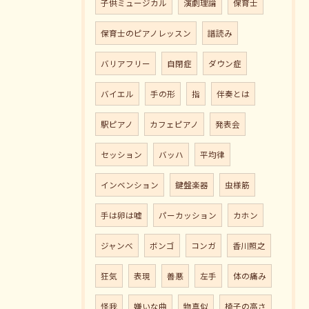
子供ミュージカル
演劇理論
保育士
保育士のピアノレッスン
譜読み
バリアフリー
自閉症
ダウン症
バイエル
手の形
指
伴奏とは
駅ピアノ
カフェピアノ
発表会
セッション
バッハ
平均律
インベンション
鍵盤楽器
虫様筋
手は卵は嘘
パーカッション
カホン
ジャンべ
ボンゴ
コンガ
香川照之
狂気
表現
善悪
左手
体の痛み
怪我
嫌いな曲
物真似
椅子の高さ