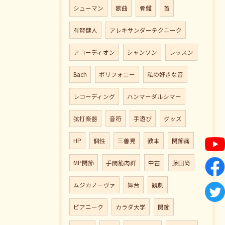
シューマン
歌曲
骨盤
首
有賀健人
アレキサンダーテクニーク
アコーディオン
シャンソン
レッスン
Bach
ポリフォニー
私の好きな音
レコーディング
ハンマーダルシマー
弦打楽器
音符
手遊び
グッズ
HP
個性
三善晃
教本
関節痛
MP関節
手間筋肉群
中古
藤田尚
ムジカノーヴァ
舞台
観劇
ピアニーク
カラダ大学
関節