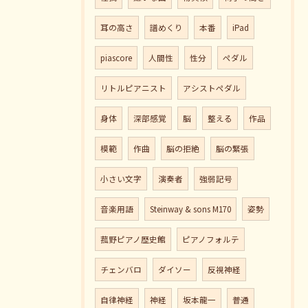
耳の高さ
譜めくり
本番
iPad
piascore
人間性
性分
ペダル
リトルピアニスト
アシストペダル
身体
深部感覚
脳
整える
作品
模範
作曲
脳の拒絶
脳の緊張
小さい文字
演奏者
強弱記号
音楽用語
Steinway & sons M170
姿勢
菰野ピアノ歴史館
ピアノフォルテ
チェンバロ
ダイソー
反視神経
自律神経
神経
坂本龍一
普通