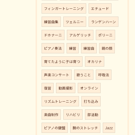
フィンガートレーニング
エチュード
練習曲集
ツェルニー
ランゲンハーン
ドホナーニ
アルゲリッチ
ポリーニ
ピアノ奏法
練習
練習曲
親の顔
育てたように子は育つ
オカリナ
声楽コンサート
歌うこと
呼吸法
復習
動画撮影
オンライン
リズムトレーニング
打ち込み
楽曲制作
リハビリ
部活動
ピアノの鍵盤
腕のストレッチ
Jazz