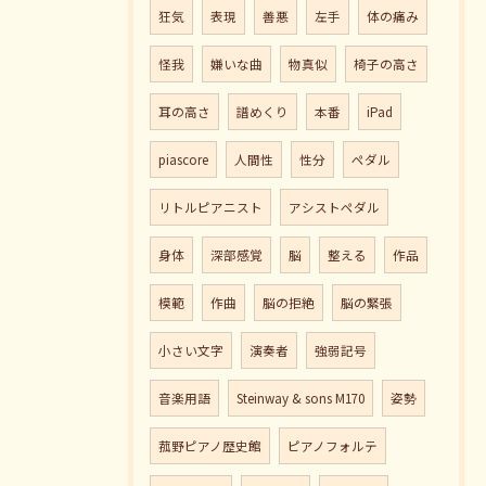
狂気
表現
善悪
左手
体の痛み
怪我
嫌いな曲
物真似
椅子の高さ
耳の高さ
譜めくり
本番
iPad
piascore
人間性
性分
ペダル
リトルピアニスト
アシストペダル
身体
深部感覚
脳
整える
作品
模範
作曲
脳の拒絶
脳の緊張
小さい文字
演奏者
強弱記号
音楽用語
Steinway & sons M170
姿勢
菰野ピアノ歴史館
ピアノフォルテ