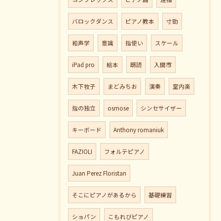
バロックダンス
ピアノ教本
寸勁
和声学
意識
指使い
スケール
iPad pro
絵本
朗読
入間市
木下牧子
まどみちお
演奏
室内楽
指の独立
osmose
シンセサイザー
キーボード
Anthony romaniuk
FAZIOLI
フォルテピアノ
Juan Perez Floristan
そこにピアノがあるから
基礎練習
ショパン
こもれびピアノ