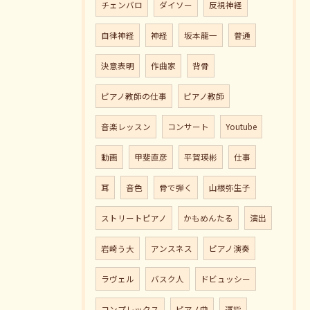
チェンバロ
ダイソー
反視神経
自律神経
神経
坂本龍一
普通
決意表明
作曲家
背骨
ピアノ教師の仕事
ピアノ教師
音楽レッスン
コンサート
Youtube
動画
甲斐直彦
平賀瑛彬
仕事
耳
音色
骨で弾く
山根弥生子
ストリートピアノ
かもめんたる
演出
岩崎う大
アンスネス
ピアノ演奏
ラヴェル
バスク人
ドビュッシー
コンプレックス
ピアノ曲
運指