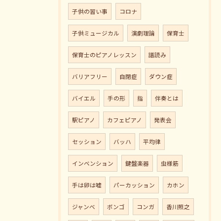
子供の習い事
コロナ
子供ミュージカル
演劇理論
保育士
保育士のピアノレッスン
譜読み
バリアフリー
自閉症
ダウン症
バイエル
手の形
指
伴奏とは
駅ピアノ
カフェピアノ
発表会
セッション
バッハ
平均律
インベンション
鍵盤楽器
虫様筋
手は卵は嘘
パーカッション
カホン
ジャンべ
ボンゴ
コンガ
香川照之