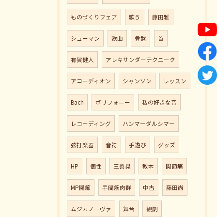
ものづくりフェア
歌う
藤田雅
シューマン
歌曲
骨盤
首
有賀健人
アレキサンダーテクニーク
アコーディオン
シャンソン
レッスン
Bach
ポリフォニー
私の好きな音
レコーディング
ハンマーダルシマー
弦打楽器
音符
手遊び
グッズ
HP
個性
三善晃
教本
関節痛
MP関節
手間筋肉群
中古
藤田尚
ムジカノーヴァ
舞台
観劇