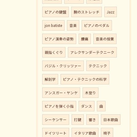
ピアノの鍵盤
腕のストレッチ
Jazz
jon batiste
音楽
ピアノのペダル
ピアノ演奏の姿勢
腰痛
音楽の授業
親指くぐり
アレクサンダーテクニーク
バジル・クリッツァー
テクニック
解剖学
ピアノ・テクニックの科学
アンスガー・ヤンケ
木登り
ピアノを弾く小指
ダンス
曲
シーケンサー
打鍵
響き
日本歌曲
ドイツリート
イタリア歌曲
椅子