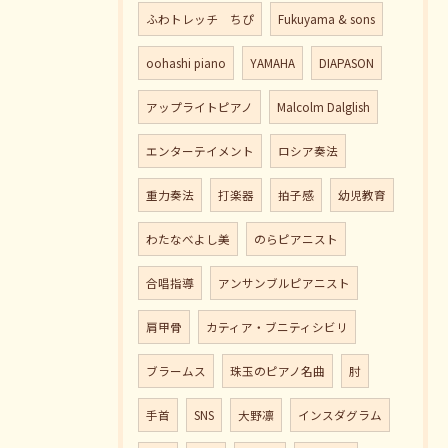
ふわトレッチ ちぴ
Fukuyama & sons
oohashi piano
YAMAHA
DIAPASON
アップライトピアノ
Malcolm Dalglish
エンターテイメント
ロシア奏法
重力奏法
打楽器
拍子感
幼児教育
わたなべよし美
のらピアニスト
合唱指導
アンサンブルピアニスト
肩甲骨
カティア・ブニティシビリ
ブラームス
珠玉のピアノ名曲
肘
手首
SNS
大野凛
インスダグラム