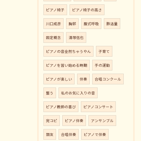
ピアノ椅子
ピアノ椅子の高さ
川口成彦
胸郭
腹式呼吸
肺活量
固定概念
清塚信也
ピアノの音全然ちゃうやん
子育て
ピアノを習い始める時期
手の運動
ピアノが楽しい
伴奏
合唱コンクール
整う
私のお気に入りの音
ピアノ教師の喜び
ピアノコンサート
完コピ
ピアノ伴奏
アンサンブル
類友
合唱伴奏
ピアノで伴奏