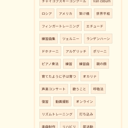
チャイコフスキーコンクール
Van cliburn
ロシア
アメリカ
架け橋
世界平和
フィンガートレーニング
エチュード
練習曲集
ツェルニー
ランゲンハーン
ドホナーニ
アルゲリッチ
ポリーニ
ピアノ奏法
練習
練習曲
親の顔
育てたように子は育つ
オカリナ
声楽コンサート
歌うこと
呼吸法
復習
動画撮影
オンライン
リズムトレーニング
打ち込み
楽曲制作
リハビリ
部活動