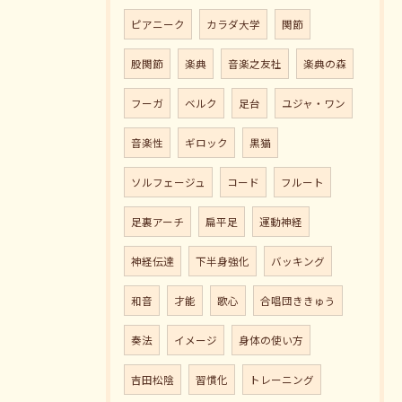
ピアニーク
カラダ大学
関節
股関節
楽典
音楽之友社
楽典の森
フーガ
ベルク
足台
ユジャ・ワン
音楽性
ギロック
黒猫
ソルフェージュ
コード
フルート
足裏アーチ
扁平足
運動神経
神経伝達
下半身強化
バッキング
和音
才能
歌心
合唱団ききゅう
奏法
イメージ
身体の使い方
吉田松陰
習慣化
トレーニング