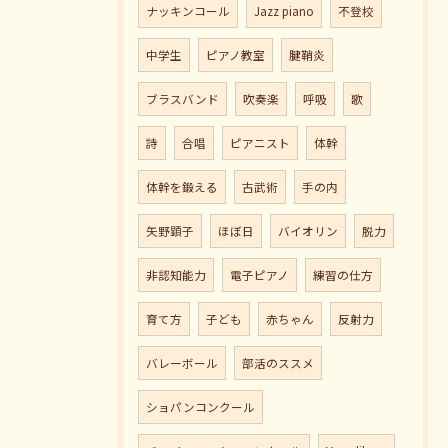
ナッキンコール
Jazz piano
不登校
中学生
ピアノ教室
腱鞘炎
ブラスバンド
吹奏楽
呼吸
歌
詩
合唱
ピアニスト
体幹
体幹を鍛える
古武術
手の内
矢野顕子
ほぼ日
バイオリン
脱力
非認知能力
電子ピアノ
練習の仕方
育て方
子ども
赤ちゃん
反射力
バレーボール
部活のススメ
ショパンコンクール