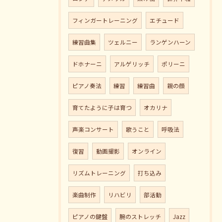
フィンガートレーニング
エチュード
練習曲集
ツェルニー
ランゲンハーン
ドホナーニ
アルゲリッチ
ポリーニ
ピアノ奏法
練習
練習曲
親の顔
育てたように子は育つ
オカリナ
声楽コンサート
歌うこと
呼吸法
復習
動画撮影
オンライン
リズムトレーニング
打ち込み
楽曲制作
リハビリ
部活動
ピアノの鍵盤
腕のストレッチ
Jazz