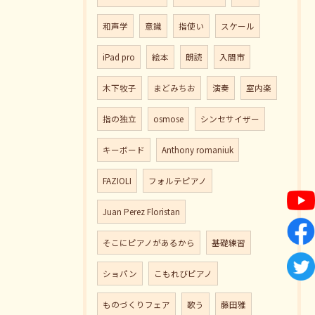
和声学
意識
指使い
スケール
iPad pro
絵本
朗読
入間市
木下牧子
まどみちお
演奏
室内楽
指の独立
osmose
シンセサイザー
キーボード
Anthony romaniuk
FAZIOLI
フォルテピアノ
Juan Perez Floristan
そこにピアノがあるから
基礎練習
ショパン
こもれびピアノ
ものづくりフェア
歌う
藤田雅