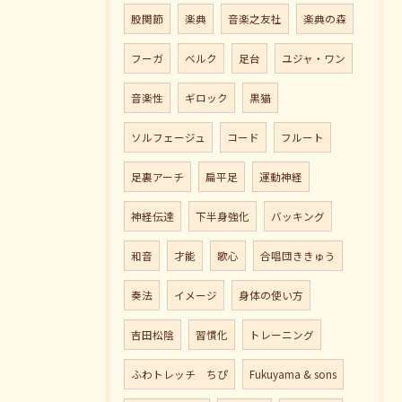
股関節
楽典
音楽之友社
楽典の森
フーガ
ベルク
足台
ユジャ・ワン
音楽性
ギロック
黒猫
ソルフェージュ
コード
フルート
足裏アーチ
扁平足
運動神経
神経伝達
下半身強化
バッキング
和音
才能
歌心
合唱団ききゅう
奏法
イメージ
身体の使い方
吉田松陰
習慣化
トレーニング
ふわトレッチ ちぴ
Fukuyama & sons