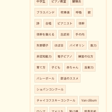
中学生
ピアノ教室
腱鞘炎
ブラスバンド
吹奏楽
呼吸
歌
詩
合唱
ピアニスト
体幹
体幹を鍛える
古武術
手の内
矢野顕子
ほぼ日
バイオリン
脱力
非認知能力
電子ピアノ
練習の仕方
育て方
子ども
赤ちゃん
反射力
バレーボール
部活のススメ
ショパンコンクール
チャイコフスキーコンクール
Van cliburn
ロシア
アメリカ
架け橋
世界平和