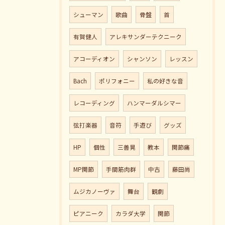
シューマン
歌曲
骨盤
首
有賀健人
アレキサンダーテクニーク
アコーディオン
シャンソン
レッスン
Bach
ポリフォニー
私の好きな音
レコーディング
ハンマーダルシマー
弦打楽器
音符
手遊び
グッズ
HP
個性
三善晃
教本
関節痛
MP関節
手間筋肉群
中古
藤田尚
ムジカノーヴァ
舞台
観劇
ピアニーク
カラダ大学
関節