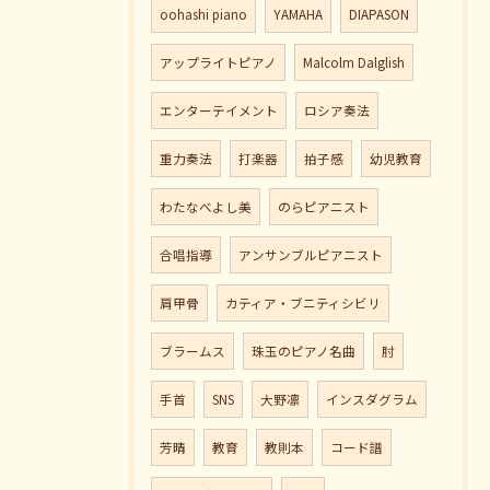
oohashi piano
YAMAHA
DIAPASON
アップライトピアノ
Malcolm Dalglish
エンターテイメント
ロシア奏法
重力奏法
打楽器
拍子感
幼児教育
わたなべよし美
のらピアニスト
合唱指導
アンサンブルピアニスト
肩甲骨
カティア・ブニティシビリ
ブラームス
珠玉のピアノ名曲
肘
手首
SNS
大野凛
インスダグラム
芳晴
教育
教則本
コード譜