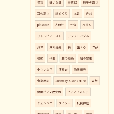
怪我
嫌いな曲
物真似
椅子の高さ
耳の高さ
譜めくり
本番
iPad
piascore
人間性
性分
ペダル
リトルピアニスト
アシストペダル
身体
深部感覚
脳
整える
作品
模範
作曲
脳の拒絶
脳の緊張
小さい文字
演奏者
強弱記号
音楽用語
Steinway & sons M170
姿勢
菰野ピアノ歴史館
ピアノフォルテ
チェンバロ
ダイソー
反視神経