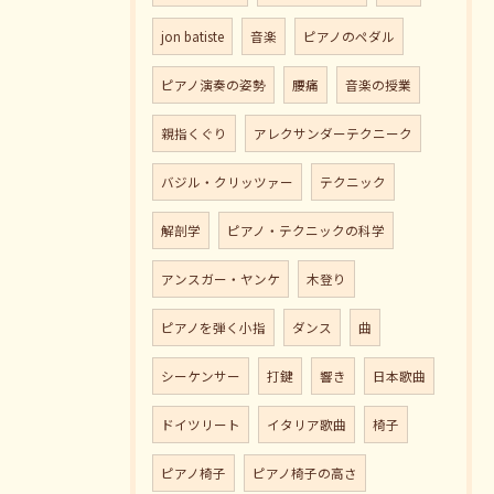
jon batiste
音楽
ピアノのペダル
ピアノ演奏の姿勢
腰痛
音楽の授業
親指くぐり
アレクサンダーテクニーク
バジル・クリッツァー
テクニック
解剖学
ピアノ・テクニックの科学
アンスガー・ヤンケ
木登り
ピアノを弾く小指
ダンス
曲
シーケンサー
打鍵
響き
日本歌曲
ドイツリート
イタリア歌曲
椅子
ピアノ椅子
ピアノ椅子の高さ