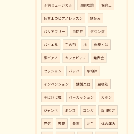
子供ミュージカル
演劇理論
保育士
保育士のピアノレッスン
譜読み
バリアフリー
自閉症
ダウン症
バイエル
手の形
指
伴奏とは
駅ピアノ
カフェピアノ
発表会
セッション
バッハ
平均律
インベンション
鍵盤楽器
虫様筋
手は卵は嘘
パーカッション
カホン
ジャンべ
ボンゴ
コンガ
香川照之
狂気
表現
善悪
左手
体の痛み