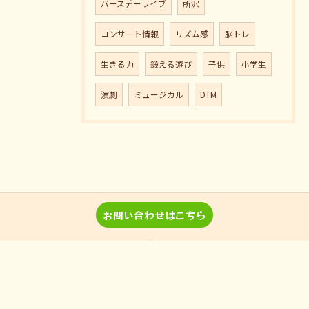
バースデーライブ
所沢
コンサート情報
リズム感
脳トレ
生きる力
鍛える遊び
子供
小学生
演劇
ミュージカル
DTM
お問い合わせはこちら
音楽教室 Pパラダイスとは？
レッスン詳細＆料金
演奏、ワークショップなどのご
当教室の特徴
依頼