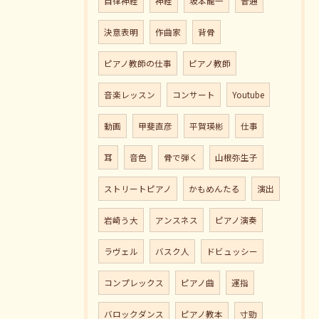
自律神経
神経
坂本龍一
普通
決意表明
作曲家
背骨
ピアノ教師の仕事
ピアノ教師
音楽レッスン
コンサート
Youtube
動画
甲斐直彦
平賀瑛彬
仕事
耳
音色
骨で弾く
山根弥生子
ストリートピアノ
かもめんたる
演出
岩崎う大
アンスネス
ピアノ演奏
ラヴェル
バスク人
ドビュッシー
コンプレックス
ピアノ曲
運指
バロックダンス
ピアノ教本
寸勁