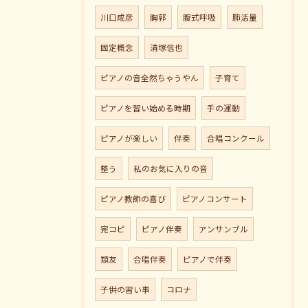
川口成彦
胸郭
腹式呼吸
肺活量
固定概念
清塚信也
ピアノの音全然ちゃうやん
子育て
ピアノを習い始める時期
手の運動
ピアノが楽しい
伴奏
合唱コンクール
整う
私のお気に入りの音
ピアノ教師の喜び
ピアノコンサート
完コピ
ピアノ伴奏
アンサンブル
類友
合唱伴奏
ピアノで伴奏
子供の習い事
コロナ