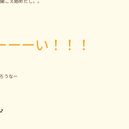
々聞こえ始めたし。。
ーーーい！！！
ろうなー
