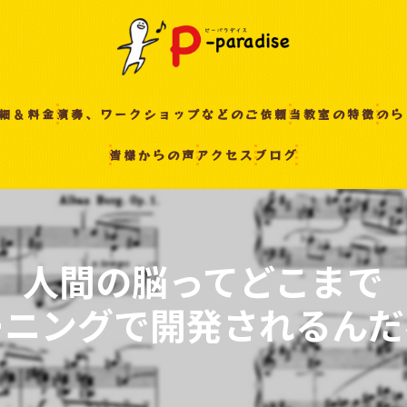
細＆料金
演奏、ワークショップなどのご依頼
当教室の特徴
のら
皆様からの声
アクセス
ブログ
入間の音楽教室
習い事
非認知能力
人間の脳ってどこまで
ピアノ
ーニングで開発されるんだ