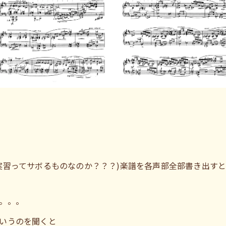
実習ってサボるものなのか？？？)楽譜を各声部全部書き出す
。。。
いうのを聞くと