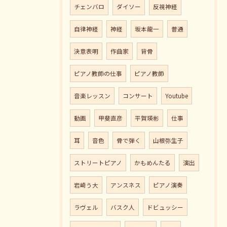
チェンバロ
ダイソー
反視神経
自律神経
神経
坂本龍一
普通
決意表明
作曲家
背骨
ピアノ教師の仕事
ピアノ教師
音楽レッスン
コンサート
Youtube
動画
甲斐直彦
平賀瑛彬
仕事
耳
音色
骨で弾く
山根弥生子
ストリートピアノ
かもめんたる
演出
岩崎う大
アンスネス
ピアノ演奏
ラヴェル
バスク人
ドビュッシー