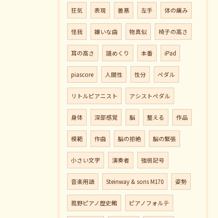
狂気
表現
善悪
左手
体の痛み
怪我
嫌いな曲
物真似
椅子の高さ
耳の高さ
譜めくり
本番
iPad
piascore
人間性
性分
ペダル
リトルピアニスト
アシストペダル
身体
深部感覚
脳
整える
作品
模範
作曲
脳の拒絶
脳の緊張
小さい文字
演奏者
強弱記号
音楽用語
Steinway & sons M170
姿勢
菰野ピアノ歴史館
ピアノフォルテ