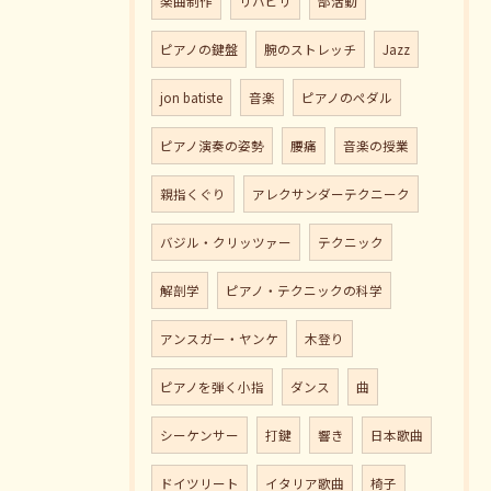
楽曲制作
リハビリ
部活動
ピアノの鍵盤
腕のストレッチ
Jazz
jon batiste
音楽
ピアノのペダル
ピアノ演奏の姿勢
腰痛
音楽の授業
親指くぐり
アレクサンダーテクニーク
バジル・クリッツァー
テクニック
解剖学
ピアノ・テクニックの科学
アンスガー・ヤンケ
木登り
ピアノを弾く小指
ダンス
曲
シーケンサー
打鍵
響き
日本歌曲
ドイツリート
イタリア歌曲
椅子