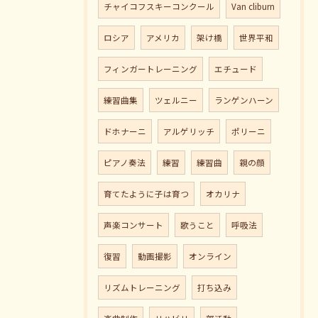
チャイコフスキーコンクール
Van cliburn
ロシア
アメリカ
架け橋
世界平和
フィンガートレーニング
エチュード
練習曲集
ツェルニー
ランゲンハーン
ドホナーニ
アルゲリッチ
ポリーニ
ピアノ奏法
練習
練習曲
親の顔
育てたように子は育つ
オカリナ
声楽コンサート
歌うこと
呼吸法
復習
動画撮影
オンライン
リズムトレーニング
打ち込み