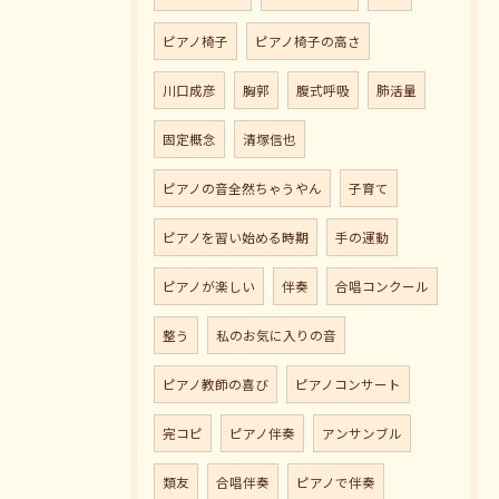
ピアノ椅子
ピアノ椅子の高さ
川口成彦
胸郭
腹式呼吸
肺活量
固定概念
清塚信也
ピアノの音全然ちゃうやん
子育て
ピアノを習い始める時期
手の運動
ピアノが楽しい
伴奏
合唱コンクール
整う
私のお気に入りの音
ピアノ教師の喜び
ピアノコンサート
完コピ
ピアノ伴奏
アンサンブル
類友
合唱伴奏
ピアノで伴奏