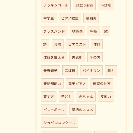
ナッキンコール
Jazz piano
不登校
中学生
ピアノ教室
腱鞘炎
ブラスバンド
吹奏楽
呼吸
歌
詩
合唱
ピアニスト
体幹
体幹を鍛える
古武術
手の内
矢野顕子
ほぼ日
バイオリン
脱力
非認知能力
電子ピアノ
練習の仕方
育て方
子ども
赤ちゃん
反射力
バレーボール
部活のススメ
ショパンコンクール