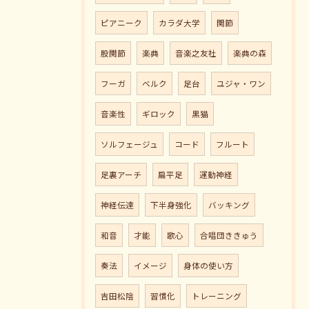
ピアニーク
カラダ大学
関節
股関節
楽典
音楽之友社
楽典の森
フーガ
ベルク
足台
ユジャ・ワン
音楽性
ギロック
黒猫
ソルフェージュ
コード
フルート
足裏アーチ
扁平足
運動神経
神経伝達
下半身強化
バッキング
和音
才能
歌心
合唱団ききゅう
奏法
イメージ
身体の使い方
吉田松陰
習慣化
トレーニング