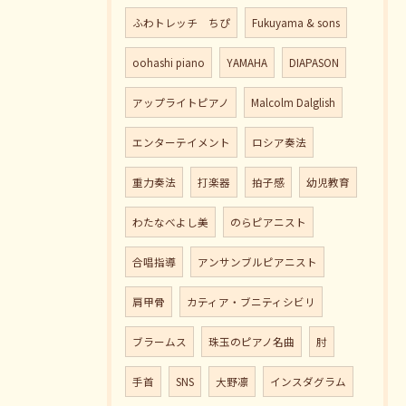
ふわトレッチ ちぴ
Fukuyama & sons
oohashi piano
YAMAHA
DIAPASON
アップライトピアノ
Malcolm Dalglish
エンターテイメント
ロシア奏法
重力奏法
打楽器
拍子感
幼児教育
わたなべよし美
のらピアニスト
合唱指導
アンサンブルピアニスト
肩甲骨
カティア・ブニティシビリ
ブラームス
珠玉のピアノ名曲
肘
手首
SNS
大野凛
インスダグラム