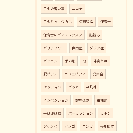
子供の習い事
コロナ
子供ミュージカル
演劇理論
保育士
保育士のピアノレッスン
譜読み
バリアフリー
自閉症
ダウン症
バイエル
手の形
指
伴奏とは
駅ピアノ
カフェピアノ
発表会
セッション
バッハ
平均律
インベンション
鍵盤楽器
虫様筋
手は卵は嘘
パーカッション
カホン
ジャンべ
ボンゴ
コンガ
香川照之