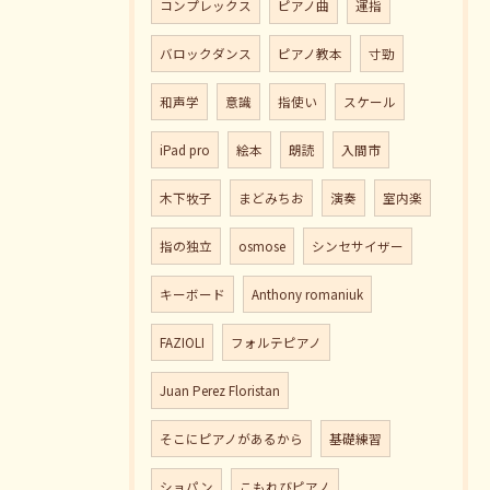
コンプレックス
ピアノ曲
運指
バロックダンス
ピアノ教本
寸勁
和声学
意識
指使い
スケール
iPad pro
絵本
朗読
入間市
木下牧子
まどみちお
演奏
室内楽
指の独立
osmose
シンセサイザー
キーボード
Anthony romaniuk
FAZIOLI
フォルテピアノ
Juan Perez Floristan
そこにピアノがあるから
基礎練習
ショパン
こもれびピアノ