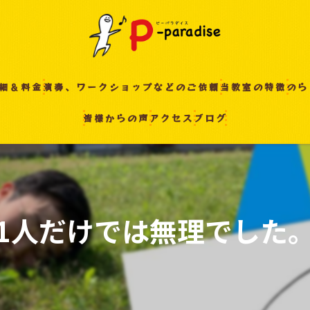
細＆料金
演奏、ワークショップなどのご依頼
当教室の特徴
のら
皆様からの声
アクセス
ブログ
入間の音楽教室
習い事
非認知能力
ピアノ
1人だけでは無理でした