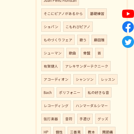
Juan Perez Floristan
そこにピアノがあるから
基礎練習
ショパン
こもれびピアノ
ものづくりフェア
歌う
藤田雅
シューマン
歌曲
骨盤
首
有賀健人
アレキサンダーテクニーク
アコーディオン
シャンソン
レッスン
Bach
ポリフォニー
私の好きな音
レコーディング
ハンマーダルシマー
弦打楽器
音符
手遊び
グッズ
HP
個性
三善晃
教本
関節痛