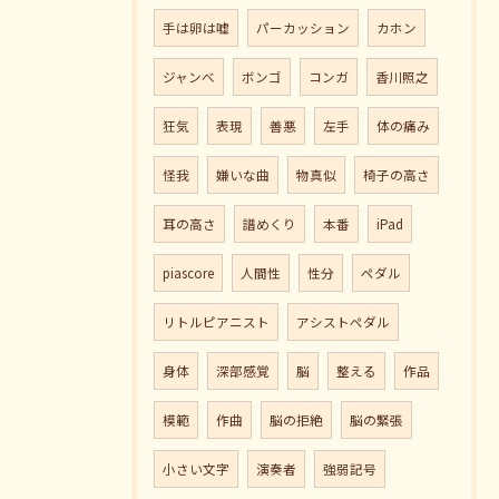
手は卵は嘘
パーカッション
カホン
ジャンべ
ボンゴ
コンガ
香川照之
狂気
表現
善悪
左手
体の痛み
怪我
嫌いな曲
物真似
椅子の高さ
耳の高さ
譜めくり
本番
iPad
piascore
人間性
性分
ペダル
リトルピアニスト
アシストペダル
身体
深部感覚
脳
整える
作品
模範
作曲
脳の拒絶
脳の緊張
小さい文字
演奏者
強弱記号