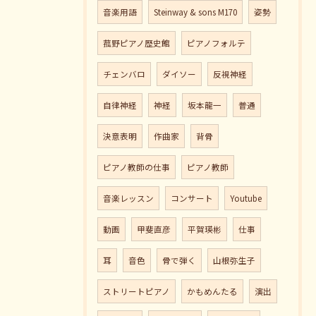
音楽用語
Steinway & sons M170
姿勢
菰野ピアノ歴史館
ピアノフォルテ
チェンバロ
ダイソー
反視神経
自律神経
神経
坂本龍一
普通
決意表明
作曲家
背骨
ピアノ教師の仕事
ピアノ教師
音楽レッスン
コンサート
Youtube
動画
甲斐直彦
平賀瑛彬
仕事
耳
音色
骨で弾く
山根弥生子
ストリートピアノ
かもめんたる
演出