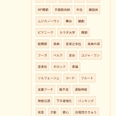
MP関節
手間筋肉群
中古
藤田尚
ムジカノーヴァ
舞台
観劇
ピアニーク
カラダ大学
関節
股関節
楽典
音楽之友社
楽典の森
フーガ
ベルク
足台
ユジャ・ワン
音楽性
ギロック
黒猫
ソルフェージュ
コード
フルート
足裏アーチ
扁平足
運動神経
神経伝達
下半身強化
バッキング
和音
才能
歌心
合唱団ききゅう