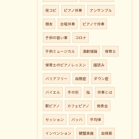
完コピ
ピアノ伴奏
アンサンブル
類友
合唱伴奏
ピアノで伴奏
子供の習い事
コロナ
子供ミュージカル
演劇理論
保育士
保育士のピアノレッスン
譜読み
バリアフリー
自閉症
ダウン症
バイエル
手の形
指
伴奏とは
駅ピアノ
カフェピアノ
発表会
セッション
バッハ
平均律
インベンション
鍵盤楽器
虫様筋