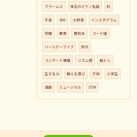
ブラームス
珠玉のピアノ名曲
肘
手首
SNS
大野凛
インスダグラム
芳晴
教育
教則本
コード譜
バースデーライブ
所沢
コンサート情報
リズム感
脳トレ
生きる力
鍛える遊び
子供
小学生
演劇
ミュージカル
DTM