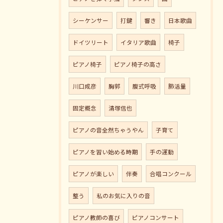
シーケンサー
打鍵
響き
日本歌曲
ドイツリート
イタリア歌曲
椅子
ピアノ椅子
ピアノ椅子の高さ
川口成彦
胸郭
腹式呼吸
肺活量
固定概念
清塚信也
ピアノの音全然ちゃうやん
子育て
ピアノを習い始める時期
手の運動
ピアノが楽しい
伴奏
合唱コンクール
整う
私のお気に入りの音
ピアノ教師の喜び
ピアノコンサート