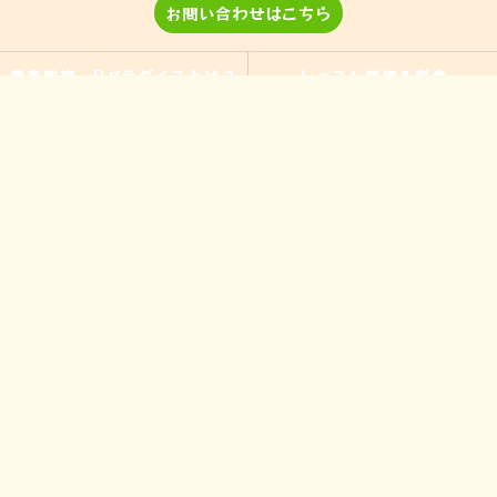
お問い合わせはこちら
音楽教室 Pパラダイスとは？
レッスン詳細＆料金
演奏、ワークショップなどのご
当教室の特徴
依頼
入間の音楽教室
習い事
非認知能力
ピアノ
のらピアニストわたなべよし美
フォトギャラリー
とは
皆様からの声
アクセス
ブログ
お問い合わせ
プライバシーポリシー
サイトマップ