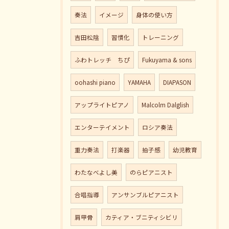
奏法
イメージ
身体の使い方
吉田松陰
習慣化
トレーニング
ふわトレッチ ちぴ
Fukuyama & sons
oohashi piano
YAMAHA
DIAPASON
アップライトピアノ
Malcolm Dalglish
エンターテイメント
ロシア奏法
重力奏法
打楽器
拍子感
幼児教育
わたなべよし美
のらピアニスト
合唱指導
アンサンブルピアニスト
肩甲骨
カティア・ブニティシビリ