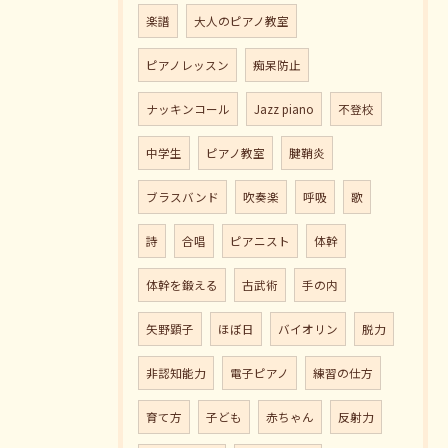
楽譜
大人のピアノ教室
ピアノレッスン
痴呆防止
ナッキンコール
Jazz piano
不登校
中学生
ピアノ教室
腱鞘炎
ブラスバンド
吹奏楽
呼吸
歌
詩
合唱
ピアニスト
体幹
体幹を鍛える
古武術
手の内
矢野顕子
ほぼ日
バイオリン
脱力
非認知能力
電子ピアノ
練習の仕方
育て方
子ども
赤ちゃん
反射力