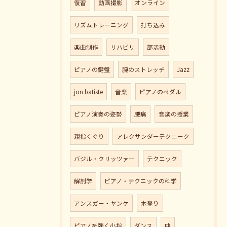
復習
動画撮影
オンライン
リズムトレーニング
打ち込み
楽曲制作
リハビリ
部活動
ピアノの鍵盤
腕のストレッチ
Jazz
jon batiste
音楽
ピアノのペダル
ピアノ演奏の姿勢
腰痛
音楽の授業
親指くぐり
アレクサンダーテクニーク
バジル・クリッツァー
テクニック
解剖学
ピアノ・テクニックの科学
アンスガー・ヤンケ
木登り
ピアノを弾く小指
ダンス
曲