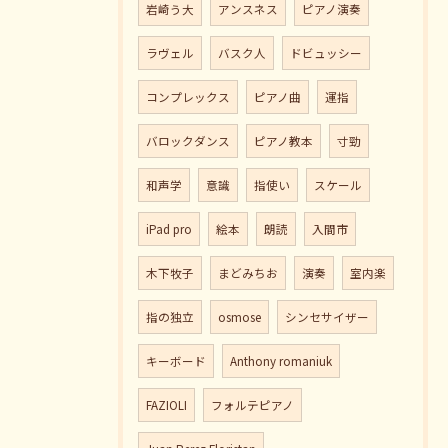
岩崎う大
アンスネス
ピアノ演奏
ラヴェル
バスク人
ドビュッシー
コンプレックス
ピアノ曲
運指
バロックダンス
ピアノ教本
寸勁
和声学
意識
指使い
スケール
iPad pro
絵本
朗読
入間市
木下牧子
まどみちお
演奏
室内楽
指の独立
osmose
シンセサイザー
キーボード
Anthony romaniuk
FAZIOLI
フォルテピアノ