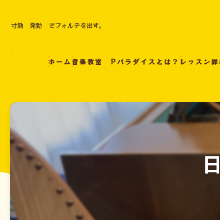
寸勁 発勁 でフォルテを出す。
ホーム
音楽教室 Pパラダイスとは？
レッスン詳