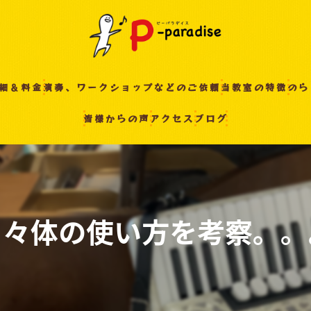
細＆料金
演奏、ワークショップなどのご依頼
当教室の特徴
のら
皆様からの声
アクセス
ブログ
入間の音楽教室
習い事
非認知能力
ピアノ
日々体の使い方を考察。。