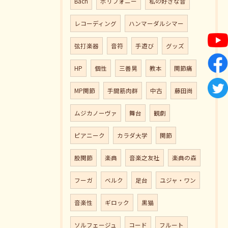
Bach
ポリフォニー
私の好きな音
レコーディング
ハンマーダルシマー
弦打楽器
音符
手遊び
グッズ
HP
個性
三善晃
教本
関節痛
MP関節
手間筋肉群
中古
藤田尚
ムジカノーヴァ
舞台
観劇
ピアニーク
カラダ大学
関節
股関節
楽典
音楽之友社
楽典の森
フーガ
ベルク
足台
ユジャ・ワン
音楽性
ギロック
黒猫
ソルフェージュ
コード
フルート