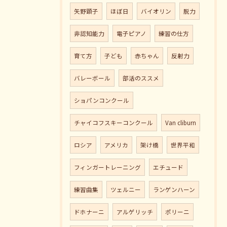
矢野顕子
ほぼ日
バイオリン
脱力
非認知能力
電子ピアノ
練習の仕方
育て方
子ども
赤ちゃん
反射力
バレーボール
部活のススメ
ショパンコンクール
チャイコフスキーコンクール
Van cliburn
ロシア
アメリカ
架け橋
世界平和
フィンガートレーニング
エチュード
練習曲集
ツェルニー
ランゲンハーン
ドホナーニ
アルゲリッチ
ポリーニ