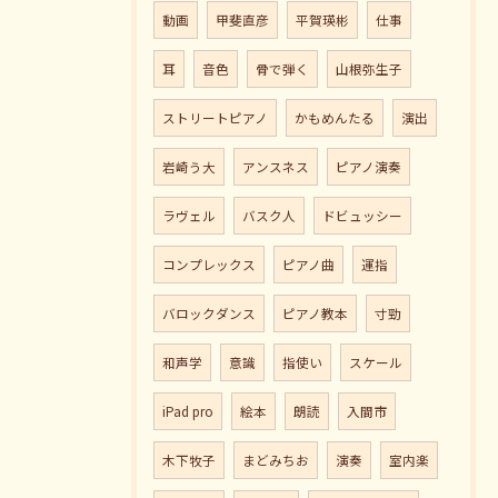
動画
甲斐直彦
平賀瑛彬
仕事
耳
音色
骨で弾く
山根弥生子
ストリートピアノ
かもめんたる
演出
岩崎う大
アンスネス
ピアノ演奏
ラヴェル
バスク人
ドビュッシー
コンプレックス
ピアノ曲
運指
バロックダンス
ピアノ教本
寸勁
和声学
意識
指使い
スケール
iPad pro
絵本
朗読
入間市
木下牧子
まどみちお
演奏
室内楽