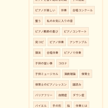
ピアノが楽しい
伴奏
合唱コンクール
整う
私のお気に入りの音
ピアノ教師の喜び
ピアノコンサート
完コピ
ピアノ伴奏
アンサンブル
類友
合唱伴奏
ピアノで伴奏
子供の習い事
コロナ
子供ミュージカル
演劇理論
保育士
保育士のピアノレッスン
譜読み
バリアフリー
自閉症
ダウン症
バイエル
手の形
指
伴奏とは