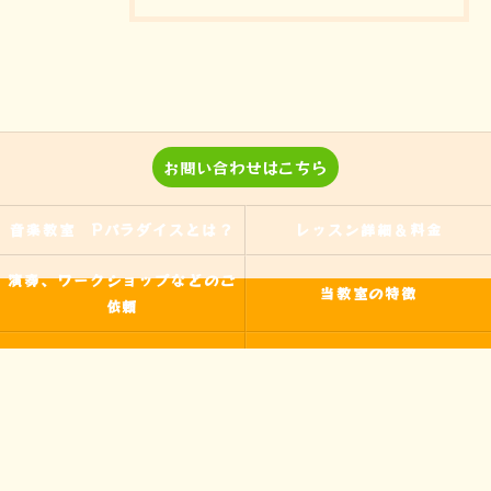
お問い合わせはこちら
音楽教室 Pパラダイスとは？
レッスン詳細＆料金
演奏、ワークショップなどのご
当教室の特徴
依頼
入間の音楽教室
習い事
非認知能力
ピアノ
のらピアニストわたなべよし美
フォトギャラリー
とは