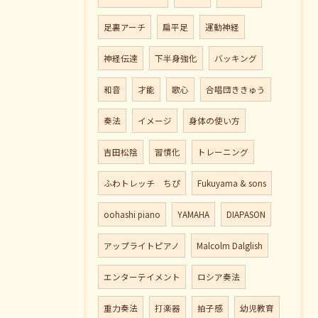
足裏アーチ
扁平足
運動神経
神経伝達
下半身強化
バッキング
和音
才能
歌心
合唱団ききゅう
奏法
イメージ
身体の使い方
吉田松陰
習慣化
トレーニング
ふわトレッチ ちぴ
Fukuyama & sons
oohashi piano
YAMAHA
DIAPASON
アップライトピアノ
Malcolm Dalglish
エンターテイメント
ロシア奏法
重力奏法
打楽器
拍子感
幼児教育