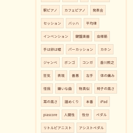
駅ピアノ
カフェピアノ
発表会
セッション
バッハ
平均律
インベンション
鍵盤楽器
虫様筋
手は卵は嘘
パーカッション
カホン
ジャンべ
ボンゴ
コンガ
香川照之
狂気
表現
善悪
左手
体の痛み
怪我
嫌いな曲
物真似
椅子の高さ
耳の高さ
譜めくり
本番
iPad
piascore
人間性
性分
ペダル
リトルピアニスト
アシストペダル