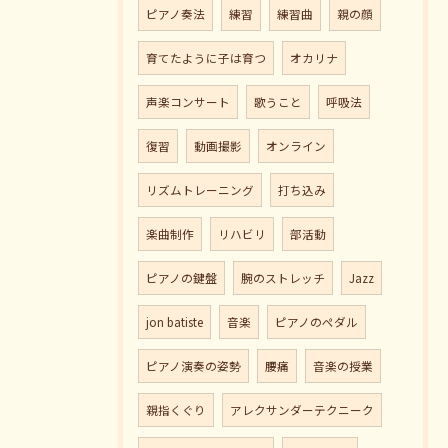
ピアノ奏法
練習
練習曲
親の顔
育てたように子は育つ
オカリナ
声楽コンサート
歌うこと
呼吸法
復習
動画撮影
オンライン
リズムトレーニング
打ち込み
楽曲制作
リハビリ
部活動
ピアノの鍵盤
腕のストレッチ
Jazz
jon batiste
音楽
ピアノのペダル
ピアノ演奏の姿勢
腰痛
音楽の授業
親指くぐり
アレクサンダーテクニーク