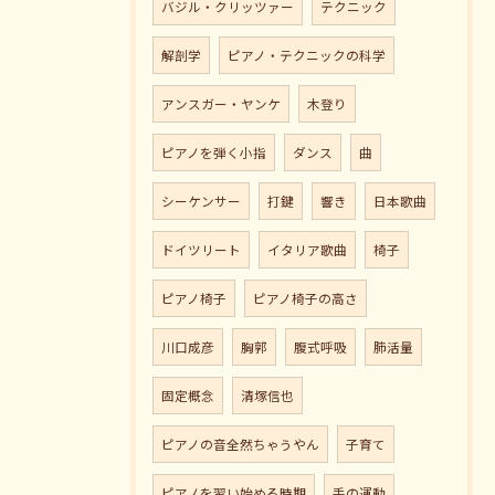
バジル・クリッツァー
テクニック
解剖学
ピアノ・テクニックの科学
アンスガー・ヤンケ
木登り
ピアノを弾く小指
ダンス
曲
シーケンサー
打鍵
響き
日本歌曲
ドイツリート
イタリア歌曲
椅子
ピアノ椅子
ピアノ椅子の高さ
川口成彦
胸郭
腹式呼吸
肺活量
固定概念
清塚信也
ピアノの音全然ちゃうやん
子育て
ピアノを習い始める時期
手の運動