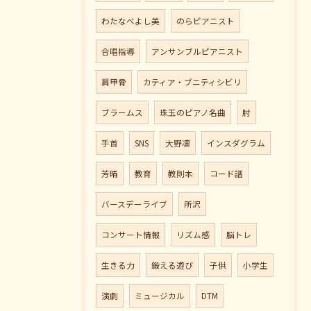
わたなべよし美
のらピアニスト
合唱指導
アンサンブルピアニスト
肩甲骨
カティア・ブニティシビリ
ブラームス
珠玉のピアノ名曲
肘
手首
SNS
大野凛
インスダグラム
芳晴
教育
教則本
コード譜
バースデーライブ
所沢
コンサート情報
リズム感
脳トレ
生きる力
鍛える遊び
子供
小学生
演劇
ミュージカル
DTM