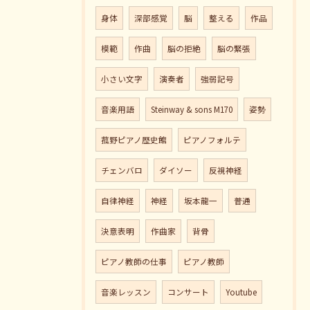
身体
深部感覚
脳
整える
作品
模範
作曲
脳の拒絶
脳の緊張
小さい文字
演奏者
強弱記号
音楽用語
Steinway & sons M170
姿勢
菰野ピアノ歴史館
ピアノフォルテ
チェンバロ
ダイソー
反視神経
自律神経
神経
坂本龍一
普通
決意表明
作曲家
背骨
ピアノ教師の仕事
ピアノ教師
音楽レッスン
コンサート
Youtube