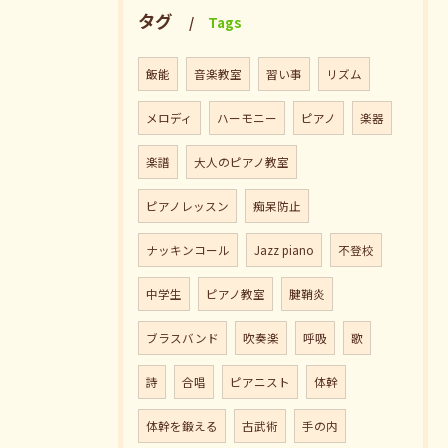
タグ
Tags
飯能
音楽教室
習い事
リズム
メロディ
ハーモニー
ピアノ
楽器
楽譜
大人のピアノ教室
ピアノレッスン
痴呆防止
ナッキンコール
Jazz piano
不登校
中学生
ピアノ教室
腱鞘炎
ブラスバンド
吹奏楽
呼吸
歌
詩
合唱
ピアニスト
体幹
体幹を鍛える
古武術
手の内